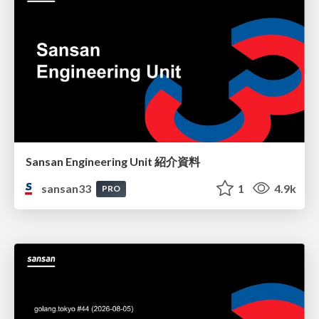
Sansan Engineering Unit 紹介資料
sansan33
1
4.9k
PRO