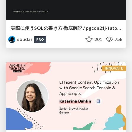
実際に使うSQLの書き方 徹底解説 / pgcon21j-tutorial
soudai
201
75k
PRO