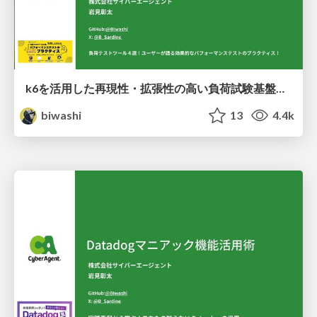
k6を活用した再現性・拡張性の高い負荷試験基盤の構築
biwashi
13
4.4k