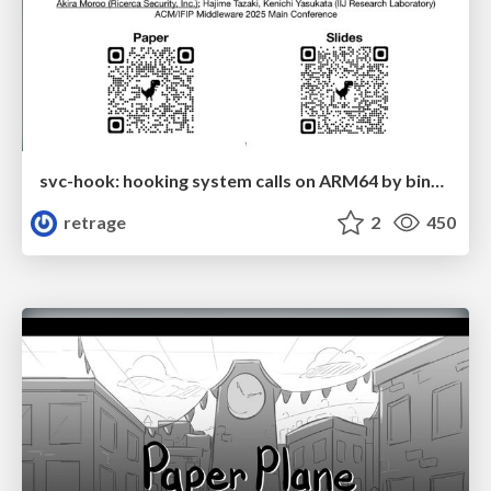
svc-hook: hooking system calls on ARM64 by binary rewriting
retrage
2
450