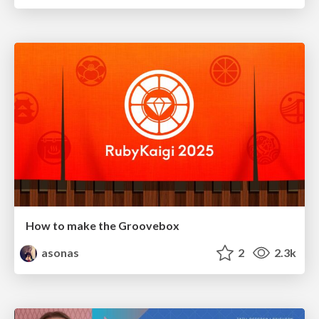
How to make the Groovebox
asonas
2
2.3k