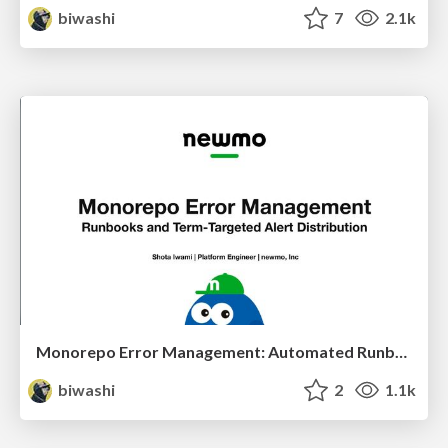
biwashi
7
2.1k
Monorepo Error Management: Automated Runbooks and Team-Targeted Alert Distribution
biwashi
2
1.1k