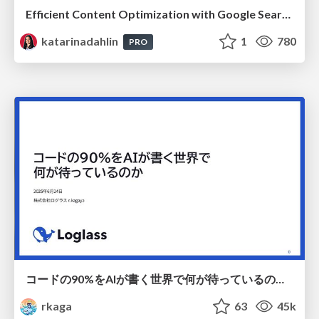
Efficient Content Optimization with Google Search Console & Apps Script
katarinadahlin
1
780
PRO
コードの90%をAIが書く世界で何が待っているのか / What awaits us in a world where 90% of the code is written by AI
rkaga
63
45k