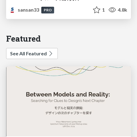
sansan33
1
4.8k
PRO
Featured
See All Featured