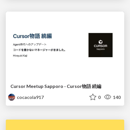
Cursor Meetup Sapporo - Cursor物語 続編
cocacola917
0
140