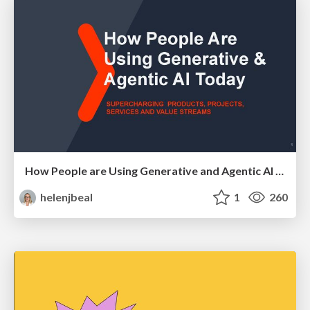
How People are Using Generative and Agentic AI to Supercharge Their Products, Projects, Services and Value Streams Today
helenjbeal
1
260