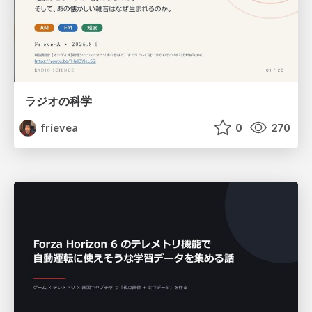
ラジオの科学
frievea
0
270