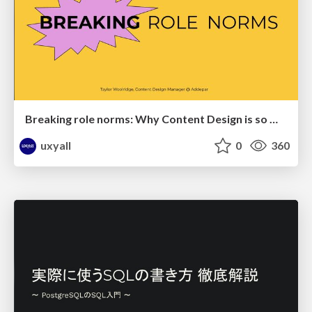
Breaking role norms: Why Content Design is so much more than writing copy - Taylor Woolridge
uxyall
0
360