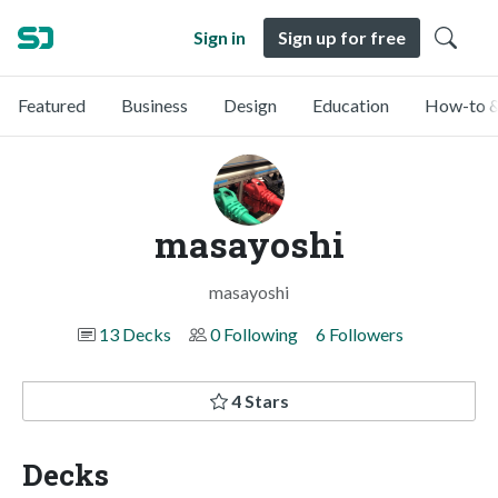
Sign in
Sign up for free
Featured
Business
Design
Education
How-to &
masayoshi
masayoshi
13 Decks
0 Following
6 Followers
4 Stars
Decks