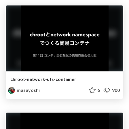
chroot-network-uts-container
masayoshi
6
900