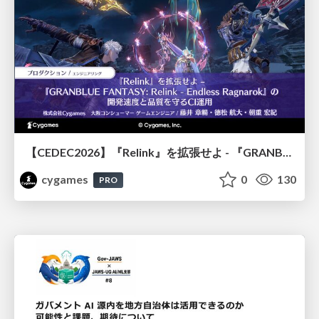
【CEDEC2026】『Relink』を拡張せよ - 『GRANBLUE FANTASY: Relink - Endless Ragnarok』の開発速度と品質を守るCI運用
cygames
0
130
PRO