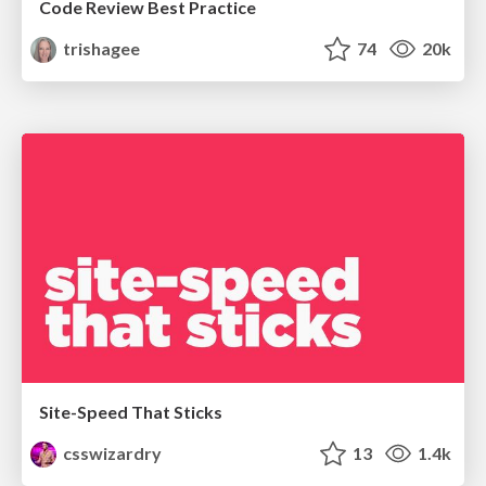
Code Review Best Practice
trishagee
74
20k
Site-Speed That Sticks
csswizardry
13
1.4k