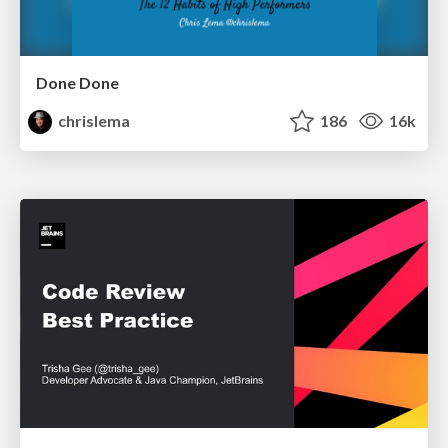
Done Done
chrislema
186
16k