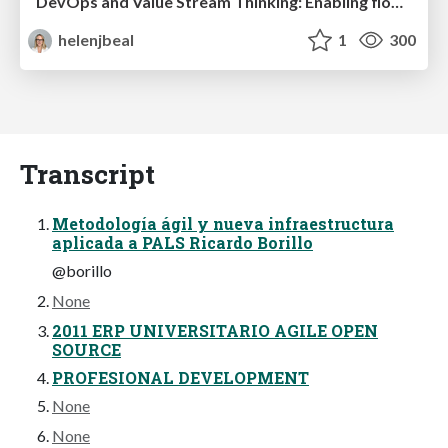
DevOps and Value Stream Thinking: Enabling flow, efficiency and business value
helenjbeal
1
300
Transcript
Metodología ágil y nueva infraestructura
aplicada a PALS Ricardo Borillo
@borillo
None
2011 ERP UNIVERSITARIO AGILE OPEN
SOURCE
PROFESIONAL DEVELOPMENT
None
None