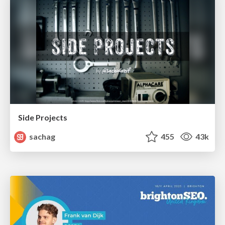
Side Projects
sachag
455
43k