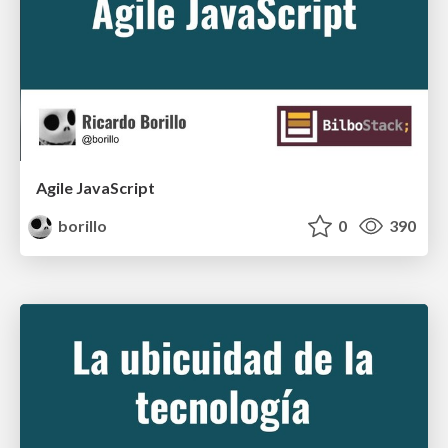
Agile JavaScript
borillo
0
390