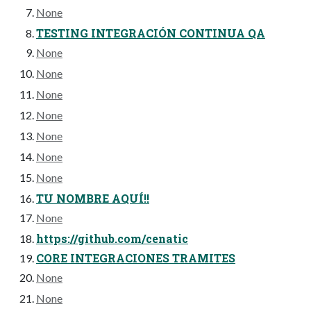
None
TESTING INTEGRACIÓN CONTINUA QA
None
None
None
None
None
None
None
TU NOMBRE AQUÍ!!
None
https://github.com/cenatic
CORE INTEGRACIONES TRAMITES
None
None