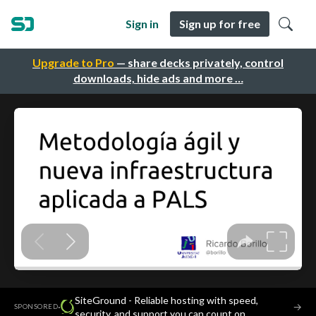
Sign in
Sign up for free
Upgrade to Pro
— share decks privately, control
downloads, hide ads and more …
SiteGround - Reliable hosting with speed,
·
→
SPONSORED
security, and support you can count on.