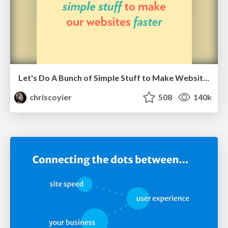
Let's Do A Bunch of Simple Stuff to Make Websites Faster
chriscoyier
508
140k