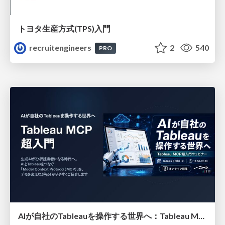
トヨタ⽣産⽅式(TPS)⼊⾨
recruitengineers
2
540
PRO
AIが自社のTableauを操作する世界へ：Tableau MCP超入門