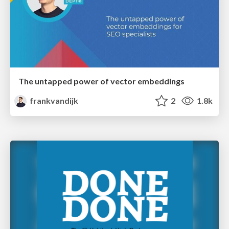
The untapped power of vector embeddings
frankvandijk
2
1.8k