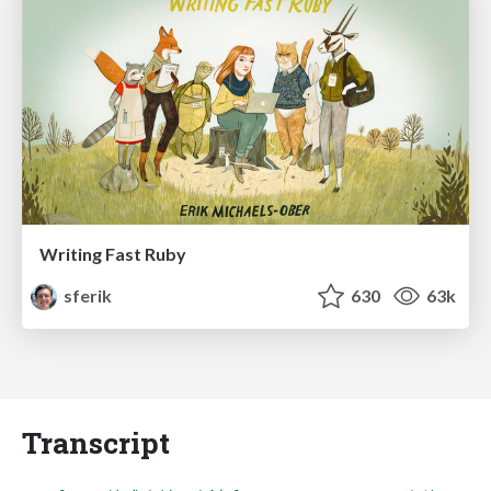
Writing Fast Ruby
sferik
630
63k
Transcript