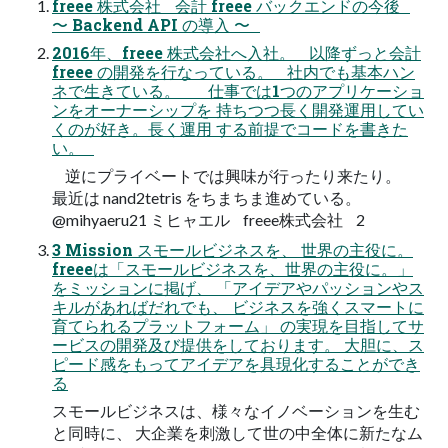
freee 株式会社 会計 freee バックエンドの今後
〜 Backend API の導入 〜
2016年、freee 株式会社へ入社。 以降ずっと会計
freee の開発を行なっている。 社内でも基本ハン
ネで生きている。 仕事では1つのアプリケーショ
ンをオーナーシップを 持ちつつ長く開発運用してい
くのが好き。長く運用 する前提でコードを書きた
い。
逆にプライベートでは興味が行ったり来たり。
最近は nand2tetris をちまちま進めている。
@mihyaeru21 ミヒャエル freee株式会社 2
3 Mission スモールビジネスを、 世界の主役に。
freeeは「スモールビジネスを、世界の主役に。」
をミッションに掲げ、 「アイデアやパッションやス
キルがあればだれでも、 ビジネスを強くスマートに
育てられるプラットフォーム」 の実現を目指してサ
ービスの開発及び提供をしております。 大胆に、ス
ピード感をもってアイデアを具現化することができ
る
スモールビジネスは、様々なイノベーションを生む
と同時に、 大企業を刺激して世の中全体に新たなム