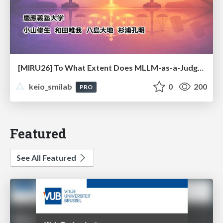
[MIRU26] To What Extent Does MLLM-as-a-Judge Exhibit Cross-Model Preference Bias?
keio_smilab
0
200
PRO
Featured
See All Featured