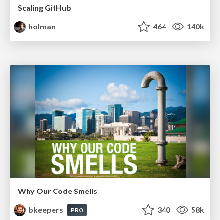
Scaling GitHub
holman
464
140k
Why Our Code Smells
bkeepers
340
58k
PRO