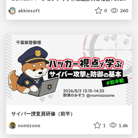
akkiesoft
0
260
サイバー捜査員研修（前半）
nomizone
1
1.6k