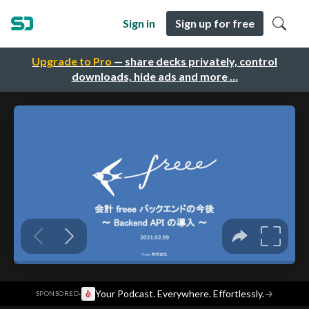
Sign in
Sign up for free
Upgrade to Pro
— share decks privately, control
downloads, hide ads and more …
·
Your Podcast. Everywhere. Effortlessly.
→
SPONSORED