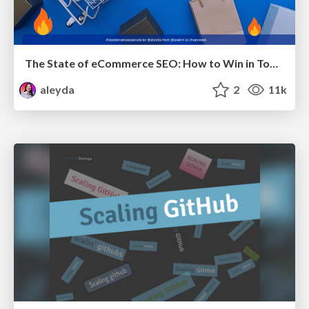
The State of eCommerce SEO: How to Win in Today's Products SERPs - #SEOweek
aleyda
2
11k