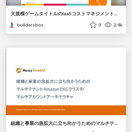
大規模ゲームタイトルのIaaSコストマネジメントへの技術アプローチについて / A technical approach to IaaS cost management for large-scale game titles
buildersbox
0
2.4k
組織と事業の急拡大に立ち向かうためのマルチテナント Amazon EKS クラスタ/マルチアカウントアーキテクチャ / Multi-tenant Amazon EKS cluster and multi-account architecture to face rapid organizational and business growth