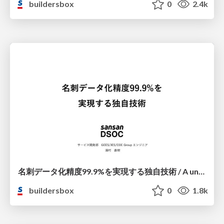
buildersbox
0
2.4k
名刺データ化精度99.9%を実現する独自技術 / A unique technology achieved business card data accuracy of 99.9
buildersbox
0
1.8k