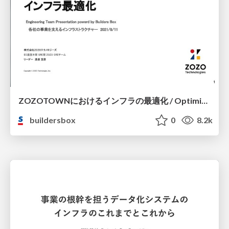
ZOZOTOWNにおけるインフラの最適化 / Optimization of infrastructure in ZOZOTOWN
buildersbox
0
8.2k