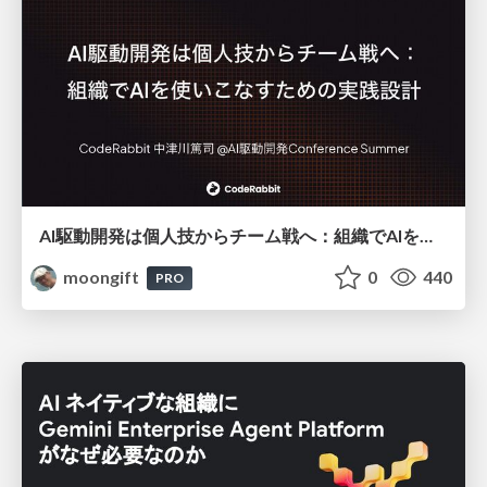
AI駆動開発は個人技からチーム戦へ：組織でAIを使いこなすための実践設計
moongift
0
440
PRO