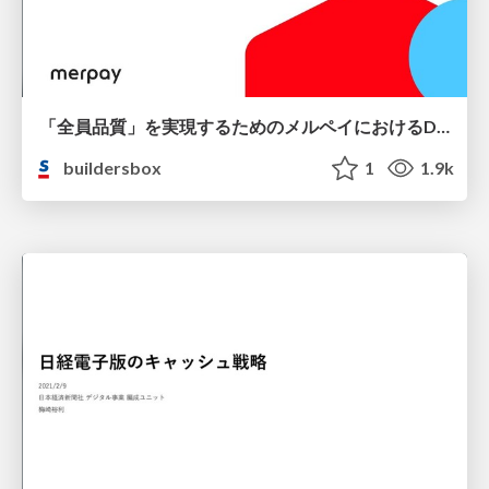
「全員品質」を実現するためのメルペイにおけるDevOpsの取り組み / DevOps at Merpay to achieve All for Quality
buildersbox
1
1.9k