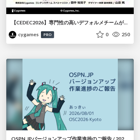
【CEDEC2026】専門性の高いデフォルメチームが挑んだ人材育成戦略 〜Cygames Academiaの企画から実施まで〜
cygames
0
250
PRO
OSPN.JPバージョンアップ作業進捗のご報告 / 20260801-osc26kyoto