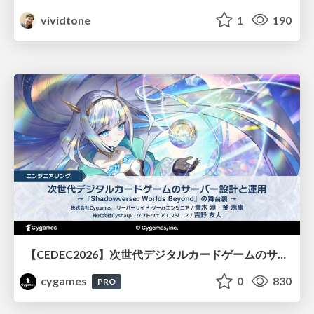
vividtone
1
190
【CEDEC2026】次世代デジタルカードゲームのサーバー設計と運用 〜『Shadowverse: Worlds Beyond』の舞台裏～
cygames
0
830
PRO