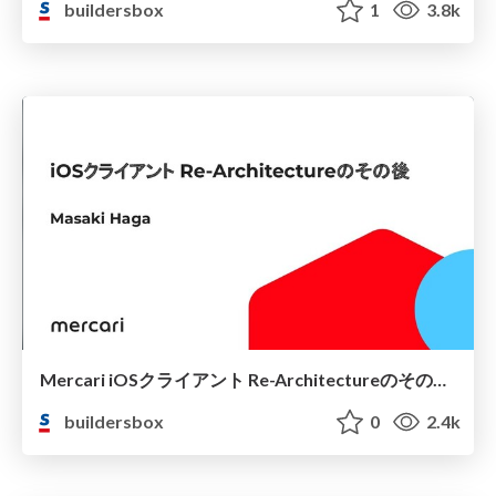
buildersbox
1
3.8k
Mercari iOSクライアント Re-Architectureのその後 / After Re-Architecture of Mercari iOS client
buildersbox
0
2.4k