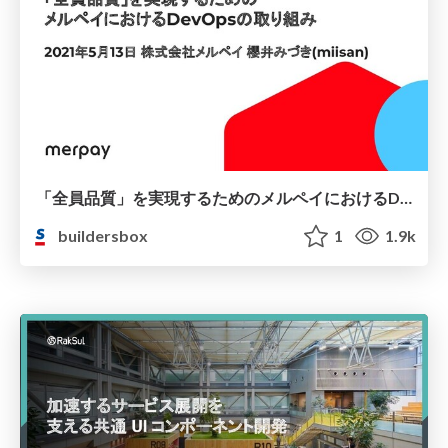
「全員品質」を実現するためのメルペイにおけるDevOpsの取り組み / DevOps at Merpay to achieve All for Quality
buildersbox
1
1.9k