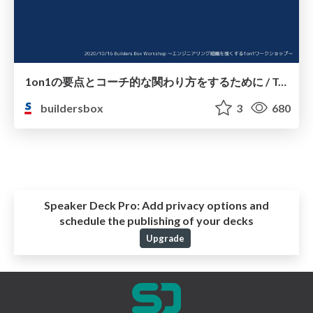
1on1の要点とコーチ的な関わり方をするために / To know the points about 1on1, and behave as a coach
buildersbox
3
680
Speaker Deck Pro:
Add privacy options and
schedule the publishing of your decks
Upgrade