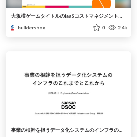
大規模ゲームタイトルのIaaSコストマネジメントへの技術アプローチについて / A technical approach to IaaS cost management for large-scale game titles
buildersbox
0
2.4k
事業の根幹を担うデータ化システムのインフラのこれまでとこれから / The past and future of infrastructure of the digitization system supporting the foundation of our business