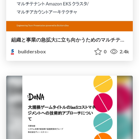
組織と事業の急拡大に立ち向かうためのマルチテナント Amazon EKS クラスタ/マルチアカウントアーキテクチャ / Multi-tenant Amazon EKS cluster and multi-account architecture to face rapid organizational and business growth
buildersbox
0
2.4k