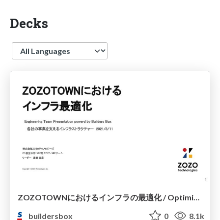
Decks
Language
ZOZOTOWNにおけるインフラの最適化 / Optimization of infrastructure in ZOZOTOWN
buildersbox
0
8.1k