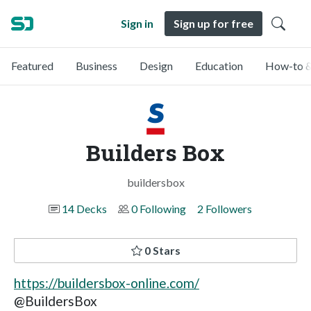
Sign in
Sign up for free
Featured
Business
Design
Education
How-to &
Builders Box
buildersbox
14 Decks
0 Following
2 Followers
0 Stars
https://buildersbox-online.com/
@BuildersBox