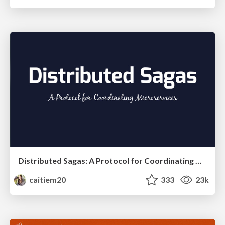
Distributed Sagas: A Protocol for Coordinating Microservices
caitiem20
333
23k