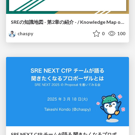
SREの知識地図 - 第2章の紹介 - / Knowledge Map of SRE – Introduction to Chapter 2 –
chaspy
0
100
SRE NEXT CfP チームが語る 聞きたくなるプロポーザルとは / Proposals by the SRE NEXT CfP Team that are sure to be accepted