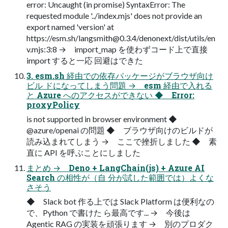
error: Uncaught (in promise) SyntaxError: The
requested module '../index.mjs' does not provide an
export named 'version' at
https://esm.sh/
langsmith@0.3.4
/denonext/dist/utils/en
v.mjs:3:8 → import_map を使わずコード上で直接
import すると一応 回避はできた
3. esm.sh 経由での依存パッケージがブラウザ向け
ビル ドになってしまう問題 → esm 経由で入れる
と Azure へのアクセスができない ◆ Error:
proxyPolicy
is not supported in browser environment ◆
@azure/openai の問題 ◆ ブラウザ向けのビルドが
読み込まれてしまう → ここで挫折しました ◆ 素
直に API を呼ぶことにしました
まとめ → Deno + LangChain(js) + Azure AI
Search の相性が（自 分が試した範囲では）よくな
さそう
◆ Slack bot 作る上では Slack Platform は便利なの
で、Python で書けた ら最高です... → 今後は
Agentic RAG の実装を頑張ります → 別のプロダク