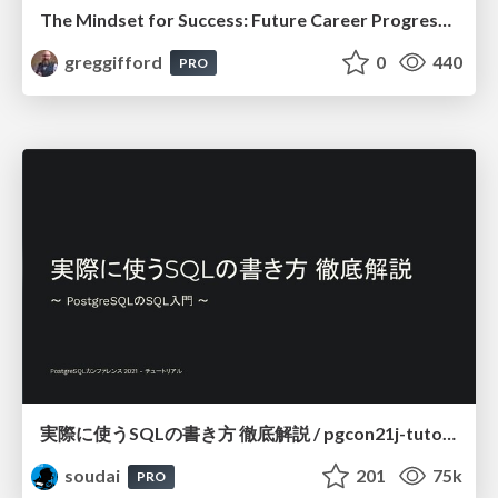
The Mindset for Success: Future Career Progression
greggifford
0
440
PRO
実際に使うSQLの書き方 徹底解説 / pgcon21j-tutorial
soudai
201
75k
PRO