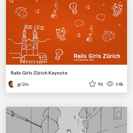
Rails Girls Zürich Keynote
gr2m
96
14k