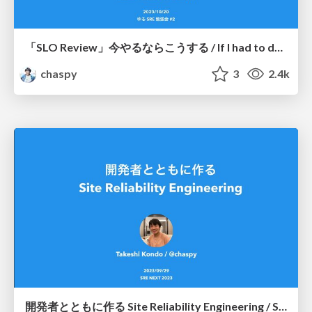
「SLO Review」今やるならこうする / If I had to do the "SLO Review" again
chaspy
3
2.4k
開発者とともに作る Site Reliability Engineering / SREing with Developers