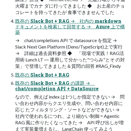
火曜までカナ ダに行ってきました ◆ お土産のチョ
コレートを持ってきたが 食事できませんでした
既存の Slack Bot + RAG → 社内の markdown
ドキュメントを検索して回答する → Azure 上で構
築
→ chat/completions API で datasource を指定 →
Slack Next Gen Platform (Deno/TypeScript)上で実行
→ 詳細は過去資料参照 ◆ 「現場で実践！RAG活
用術 Lunch LT ― 運用して分かった"つらみ"とそ の対
策」で登壇してきました＆質問の回答 #RAG_Findy
既存の Slack Bot + RAG
既存の Slack Bot + RAG の課題 →
chat/completion API + DataSource
なので、例えば index は1つしか指定できない → 問
い合わせ内容からクエリ生成や、問い合わせ内容に
応じ たフィルタリング・ソートなどができない →
社内で使われるにつれ、より細かい制御 = Agentic
RAG 風に作りたくなってきた → API 呼び出しが増
えて実装量増えるし、LangChain 使って みよう