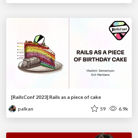
[RailsConf 2023] Rails as a piece of cake
palkan
59
6.9k