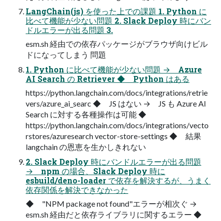
LangChain(js) を使った上での課題 1. Python に
比べて機能が少ない問題 2. Slack Deploy 時にバン
ドルエラーが出る問題 3.
esm.sh 経由での依存パッケージがブラウザ向けビル
ドになってしまう 問題
1. Python に比べて機能が少ない問題 → Azure
AI Search の Retriever ◆ Python はある
https://python.langchain.com/docs/integrations/retrie
vers/azure_ai_searc ◆ JS はない → JS も Azure AI
Search に対する各種操作は可能 ◆
https://python.langchain.com/docs/integrations/vecto
rstores/azuresearch vector-store-settings ◆ 結果
langchain の恩恵を生かしきれない
2. Slack Deploy 時にバンドルエラーが出る問題
→ npm の場合、Slack Deploy 時に
esbuild/deno-loader で依存を解決するが、うまく
依存関係を解決できなかった
◆ "NPM package not found"エラーが相次ぐ →
esm.sh 経由だと依存ライブラリに関するエラー ◆