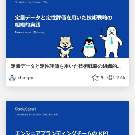
定量データと定性評価を用いた技術戦略の組織的実践 / Systematic implementation of technology strategies using quantitative data and qualitative evaluation
chaspy
9
2.4k