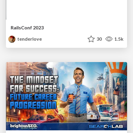
RailsConf 2023
tenderlove
30
1.5k