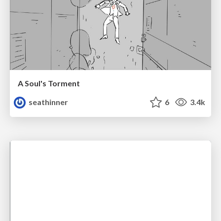
A Soul's Torment
seathinner
6
3.4k