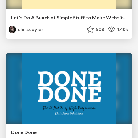
Let's Do A Bunch of Simple Stuff to Make Websites Faster
chriscoyier
508
140k
Done Done