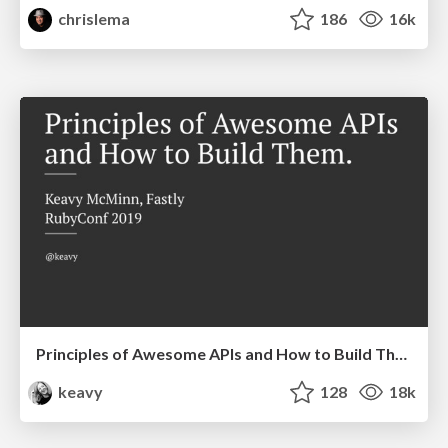
chrislema
186
16k
Principles of Awesome APIs and How to Build Them.
keavy
128
18k