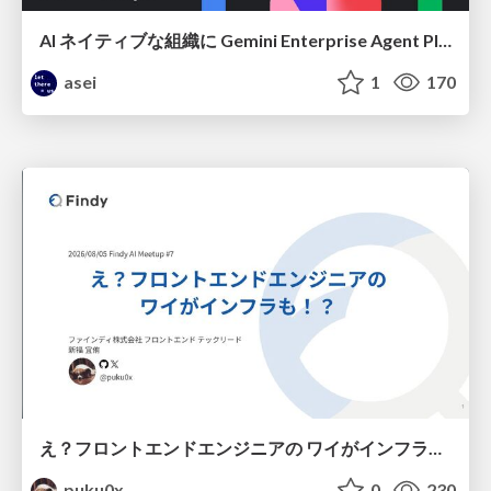
AI ネイティブな組織に Gemini Enterprise Agent Platform がなぜ必要なのか
asei
1
170
え？フロントエンドエンジニアの ワイがインフラも！？
puku0x
0
230