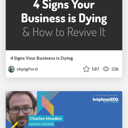
4 Signs Your Business is Dying
shpigford
187
22k