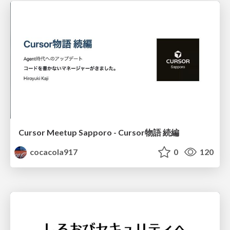
Cursor Meetup Sapporo - Cursor物語 続編
cocacola917
0
120