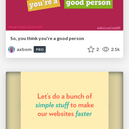
So, you think you're a good person
axbom
2
2.1k
PRO