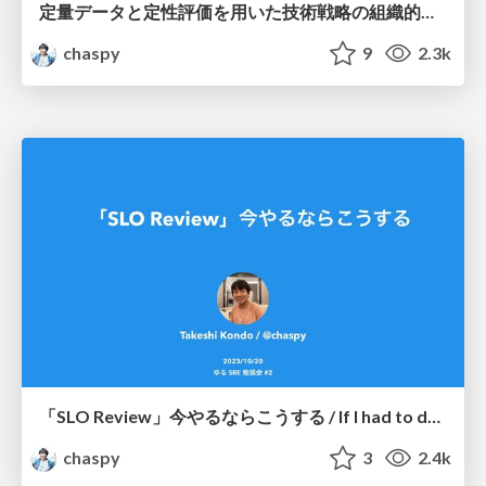
定量データと定性評価を用いた技術戦略の組織的実践 / Systematic implementation of technology strategies using quantitative data and qualitative evaluation
chaspy
9
2.3k
「SLO Review」今やるならこうする / If I had to do the "SLO Review" again
chaspy
3
2.4k