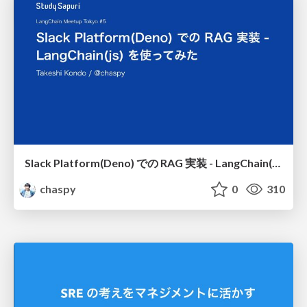
Slack Platform(Deno) での RAG 実装 - LangChain(js) を使ってみた / rag-implementation-on-slack-platform-deno-experimenting-with-langchain-js
chaspy
0
310