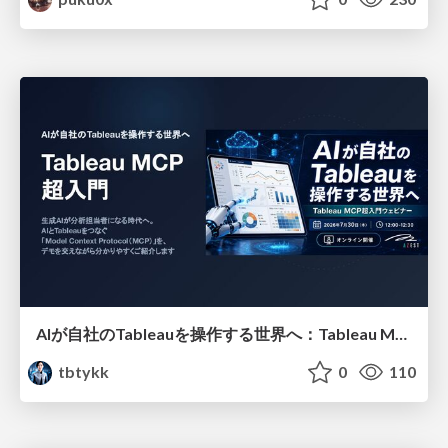
AIが自社のTableauを操作する世界へ：Tableau MCP超入門
tbtykk
0
110