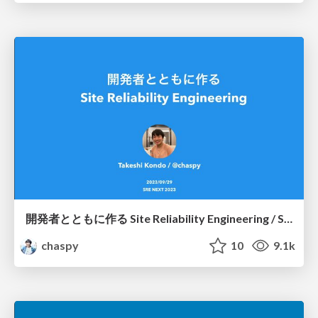
開発者とともに作る Site Reliability Engineering / SREing with Developers
chaspy
10
9.1k