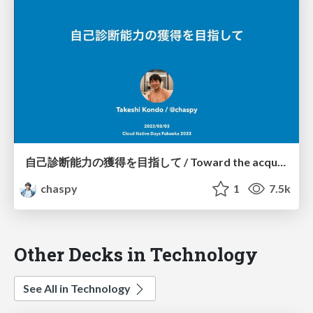
自己診断能力の獲得を目指して / Toward the acquisition of self-diagnostic skills
chaspy
1
7.5k
Other Decks in Technology
See All in Technology