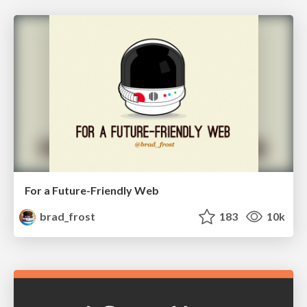
For a Future-Friendly Web
brad_frost
183
10k