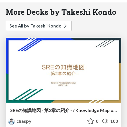
More Decks by Takeshi Kondo
See All by Takeshi Kondo
SREの知識地図 - 第2章の紹介 - / Knowledge Map of SRE – Introduction to Chapter 2 –
chaspy
0
100