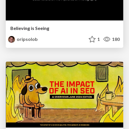
Believing is Seeing
oripsolob
1
180