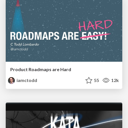
Product Roadmaps are Hard
iamctodd
55
12k