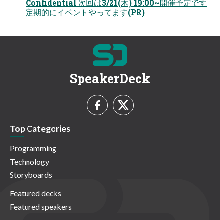
Confidential 次回は3/21(木) 19:00~開催予定です
定期的にイベントやってます(PR)
SpeakerDeck
Top Categories
Programming
Technology
Storyboards
Featured decks
Featured speakers