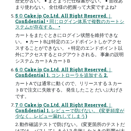
歴史が古い。 • まとまった仕様書がない。 • 普段あ
まり使わない。 全仕様の把握って大変ですよね?
5 © Cake.jp Co.Ltd. All Right Reserved.｜
Confidential • 同じログイン体系で複数のカートシ
ステムが存在する。 •
カートをまたぐときにログイン状態を維持できな
い。 • カートBは特定のエンドポイントしかアクセ
スすることができない。 ◦ 特定のエンドポイント以
外にアクセスするとログアウトされる。 事象の説明
システム カートA カートB
6 © Cake.jp Co.Ltd. All Right Reserved.｜
Confidential 1. コントローラを追加する 2.
カートAでは通常に動くので、リリースする 3. カー
トBで注文に失敗する。 発生したこと だいぶ大げさ
です。
7 © Cake.jp Co.Ltd. All Right Reserved.｜
Confidential 1. レビューで防げない。 (変更頻度が
少なく、レビュー漏れしてしまう)
2. 動作確認テストで防げない。 (変更箇所のテストだ
けでは、パスしてしまう) 3. 失敗したときの影響が大