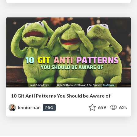
10 Git Anti Patterns You Should be Aware of
lemiorhan
659
62k
PRO