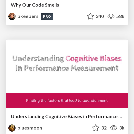
Why Our Code Smells
bkeepers
340
58k
PRO
Understanding Cognitive Biases in Performance Measurement
bluesmoon
32
3k