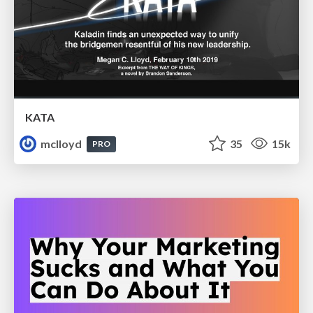
KATA
mclloyd
35
15k
PRO