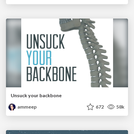
Unsuck your backbone
ammeep
672
58k