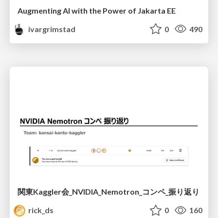
Augmenting AI with the Power of Jakarta EE
ivargrimstad
0
490
関東Kaggler会_NVIDIA_Nemotron_コンペ_振り返り
rick_ds
0
160