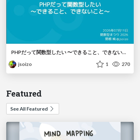
PHPだって関数型したい 〜できること、できないこと〜 / fp-in-php
jsoizo
1
270
Featured
See All Featured