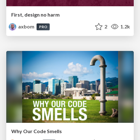
First, design no harm
axbom
2
1.2k
PRO
Why Our Code Smells