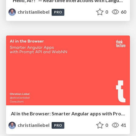
“Hello, AI?!” — Real-time Interactions with Language Models, Local and Offline-Capable
christianliebel
0
60
PRO
AI in the Browser: Smarter Angular apps with Prompt API and WebNN
christianliebel
0
41
PRO