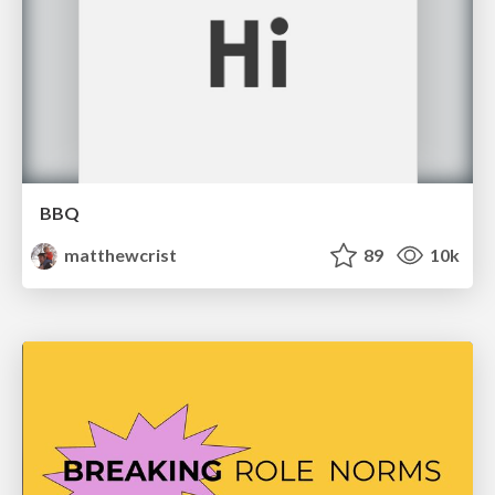
BBQ
matthewcrist
89
10k