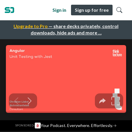
Sign in
Sign up for free
Upgrade to Pro
— share decks privately, control
downloads, hide ads and more …
·
Your Podcast. Everywhere. Effortlessly.
→
SPONSORED