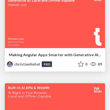
Making Angular Apps Smarter with Generative AI: Local and Offline-capable (Hands-on)
christianliebel
0
89
PRO