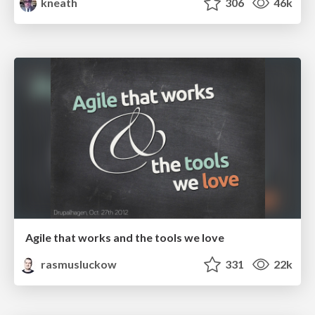
kneath
306
46k
Agile that works and the tools we love
rasmusluckow
331
22k