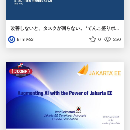
改善しないと、タスクが回らない。 “てんこ盛りポジション” を引き継いだ情シスの、入社3ヶ月の業務改善録
krm963
0
250