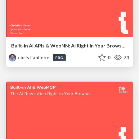
Built-in AI APIs & WebNN: AI Right in Your Browser, Local and Offline-Capable
christianliebel
0
73
PRO