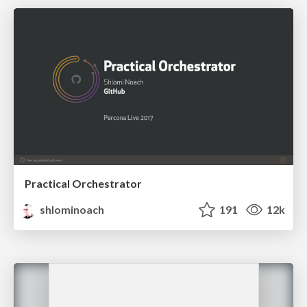
Practical Orchestrator
shlominoach
191
12k