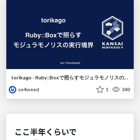
torikago - Ruby::Boxで照らすモジュラモノリスの実行境界
se4weed
1
340