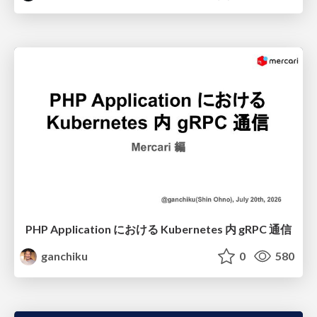
PHP Application における Kubernetes 内 gRPC 通信
ganchiku
0
580