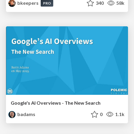
bkeepers
340
58k
PRO
Google's AI Overviews - The New Search
badams
0
1.1k