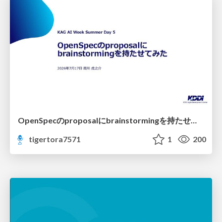
OpenSpecのproposalにbrainstormingを持たせてみた
tigertora7571
1
200