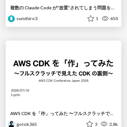
複数の Claude Code が"放置"されてしまう問題をCLI ダッシュボードを自作して解決した話
sumihiro3
1
650
AWS CDK を「作」ってみた 〜フルスクラッチで見えた CDK の裏側〜 / aws-cdk-from-scratch
gotok365
3
2.8k