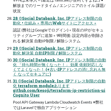
解放までのリードタイム / エンジニアのトイル 課題/
状況
28 ©Social Databank, Inc. IPアドレス制限の自
動化 • 仕組み ◦ 専用のWebサイトにアクセス ◦
認証 (弊社はGoogleでログイン) ◦ 現在のIPがセキュ
リティグループに追加 ◦ 9時間後: 設定内容が削除さ
れる 解決策 自動IP制限 / 解除システム
29 ©Social Databank, Inc. IPアドレス制限の自
動化 解決策 自動IP制限 / 解除システム
30 ©Social Databank, Inc. IPアドレス制限の自動
化 「待ち時間が無くなった！」 効果 依頼対応しな
くてよくなった！ (+古いIPアドレスの消し忘れも無
く なってセキュアに)
31 ©Social Databank, Inc. IPアドレス制限の自動
化 terraform moduleあります
github.com/kesoji/terraform-ip-restriction-ui
Cognito User
Pool API Gateway Lambda Cloudwatch Events ※弊社
ではLaravelで独自アプリケーション