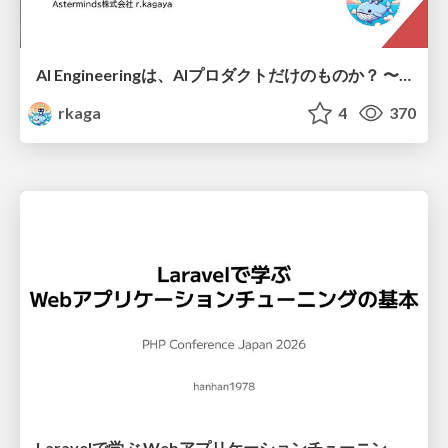
AI Engineeringは、AIプロダクトだけのものか？ 〜AIがソフトウェアを作る時代の新しい当たり前〜 / No AI in your product. AI Engineering in your development.
rkaga
4
370
Laravelで学ぶ Webアプリケーションチューニング入門/web_application_tuning_101