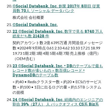
©Social Databank, Inc. 創業 2017年 8期目 従業
員数 70人 ソーシャル データバンク
株式会社 会社概要
©Social Databank, Inc.
22 ©Social Databank, Inc. 数字で見る 8740 万人
総友だち数 21428 件
契約アカウント数 2億 6395万通 月間送信メッセージ
数 ※2024年9月時点 0.61 2.10 4.62 10.10 17.21 18.99
19.73 1期 2期 3期 4期 5期 6期 7期 売上推移（億円）
（OEM含む）
23 ©Social Databank, Inc. • DBのテーブルで最も
レコード数が多いもの ◦ 数百億レコード •
DynamoDBのテーブル数
◦ 約40 • Redisクラスター数 ◦ 約20 • ECSのサービス
数 ◦ 約100 • 1日に出るログの量 ◦ 約1.5TB システム
の規模
24 ©Social Databank, Inc. 組織内のエンジニアの
割合 39%（27人） 人 バックオフィス CS系 Biz系