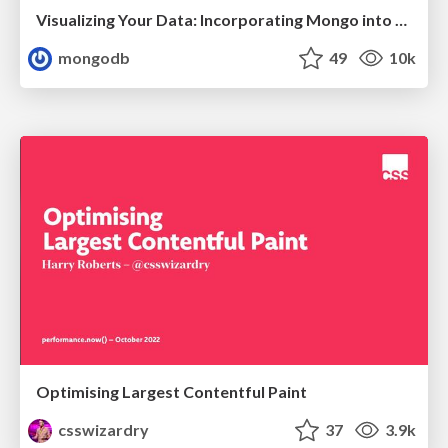
Visualizing Your Data: Incorporating Mongo into Loggly Infrastructure
mongodb
49
10k
Optimising Largest Contentful Paint
csswizardry
37
3.9k