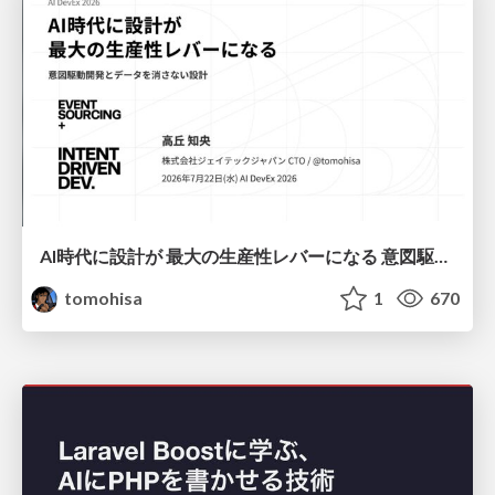
AI時代に設計が 最大の生産性レバーになる 意図駆動開発とデータを消さない設計｜Don't Delete Your Data or Your Intent — Design as the Deepest Lever in the AI Era
tomohisa
1
670