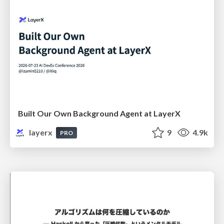
Built Our Own Background Agent at LayerX
layerx
9
4.9k
PRO