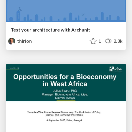
Test your architecture with Archunit
thirion
1
2.3k