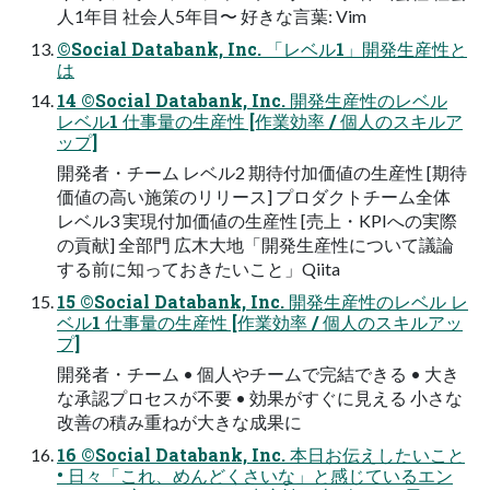
人1年目 社会人5年目〜 好きな言葉: Vim
©Social Databank, Inc. 「レベル1」開発生産性と
は
14 ©Social Databank, Inc. 開発生産性のレベル
レベル1 仕事量の生産性 [作業効率 / 個人のスキルア
ップ]
開発者・チーム レベル2 期待付加価値の生産性 [期待
価値の高い施策のリリース] プロダクトチーム全体
レベル3 実現付加価値の生産性 [売上・KPIへの実際
の貢献] 全部門 広木大地「開発生産性について議論
する前に知っておきたいこと」Qiita
15 ©Social Databank, Inc. 開発生産性のレベル レ
ベル1 仕事量の生産性 [作業効率 / 個人のスキルアッ
プ]
開発者・チーム • 個人やチームで完結できる • 大き
な承認プロセスが不要 • 効果がすぐに見える 小さな
改善の積み重ねが大きな成果に
16 ©Social Databank, Inc. 本日お伝えしたいこと
• 日々「これ、めんどくさいな」と感じているエン