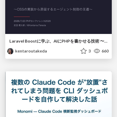
Laravel Boostに学ぶ、AIにPHPを書かせる技術 〜OSSの実装から蒸留するエージェント制御の王道〜
kentaroutakeda
3
660