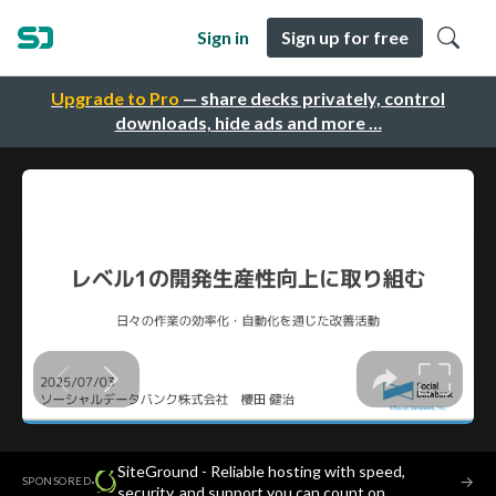
Sign in
Sign up for free
Upgrade to Pro
— share decks privately, control
downloads, hide ads and more …
SiteGround - Reliable hosting with speed,
·
→
SPONSORED
security, and support you can count on.