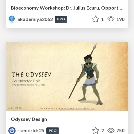
Bioeconomy Workshop: Dr. Julius Ecuru, Opportunities for a Bioeconomy in West Africa
akademiya2063
1
190
PRO
Odyssey Design
rkendrick25
2
750
PRO