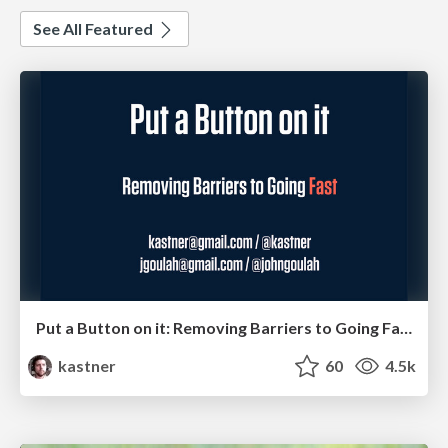
See All Featured
Put a Button on it: Removing Barriers to Going Fast.
kastner
60
4.5k