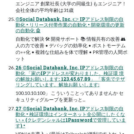
エンジニア 創業社長 (大学の同級生) もエンジニア！
会社全体の平均年齢は31歳
©Social Databank, Inc. 👉 IPアドレス制限の自
動化 • リリース付帯作業の自動化 • 開発環境の更新
の自動化 🤖
自動化で解決 🛠 開発サポート 📚 情報共有の改善 👥
人の力で改善 • デバッグの効率化 • ポストモーテム
の◦◦化 • 複雑な仕組みを体で理解 • PR管理の人間ボ
ット
26 ©Social Databank, Inc. IPアドレス制限の自
動化 「家のIPアドレスが変わりました。検証環 境
の解放お願いします: 123.45.67.89」 「客先でテザ
リングしています。解放お願 いします:
100.10.10.100」 こういうことってありませんか セ
キュリティグループを更新っと...
27 ©Social Databank, Inc. IPアドレス制限の自
動化 • 検証環境はインターネット全公開にしたくな
い ◦ (クレデンシャルは1Passwordで管理していま
す) •
VPNは未導入 ◦ (最近はTailscaleが便利ですよね...) •