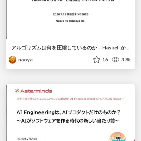
アルゴリズムは何を圧縮しているのか ─ Haskell から育った「圧縮代数」というメンタルモデル
naoya
16
3.8k