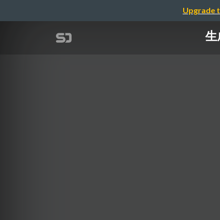
Upgrade t
生