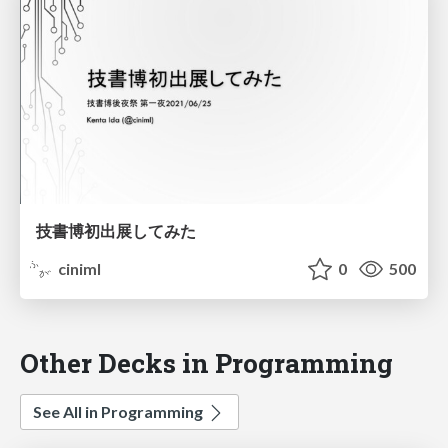
技書博初出展してみた
ciniml
0
500
Other Decks in Programming
See All in Programming