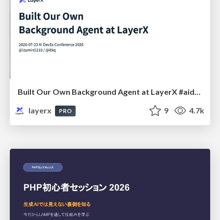
Built Our Own Background Agent at LayerX #aidevex_findy
layerx
9
4.7k
PRO