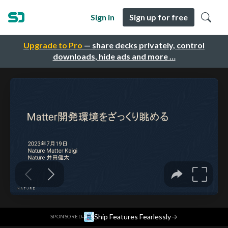
Sign in
Sign up for free
Upgrade to Pro
— share decks privately, control
downloads, hide ads and more …
·
Ship Features Fearlessly
→
SPONSORED