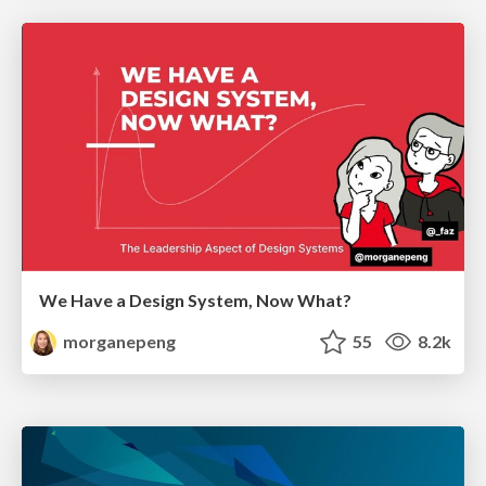
We Have a Design System, Now What?
morganepeng
55
8.2k