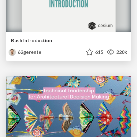
Bash Introduction
62gerente
615
220k