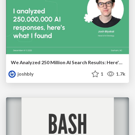
We Analyzed 250 Million AI Search Results: Here's What I Found
joshbly
1
1.7k