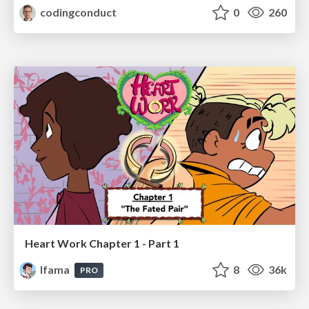
codingconduct
0
260
Heart Work Chapter 1 - Part 1
lfama
8
36k
PRO