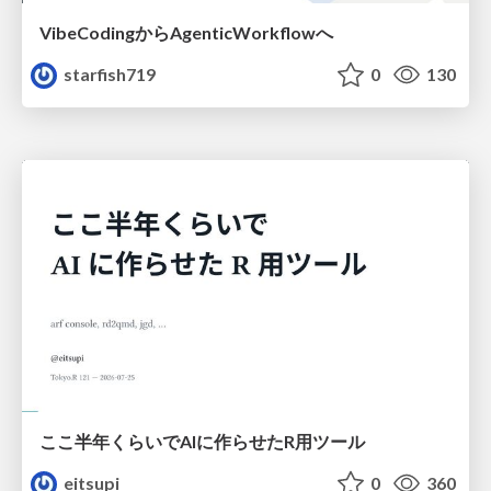
VibeCodingからAgenticWorkflowへ
starfish719
0
130
ここ半年くらいでAIに作らせたR用ツール
eitsupi
0
360