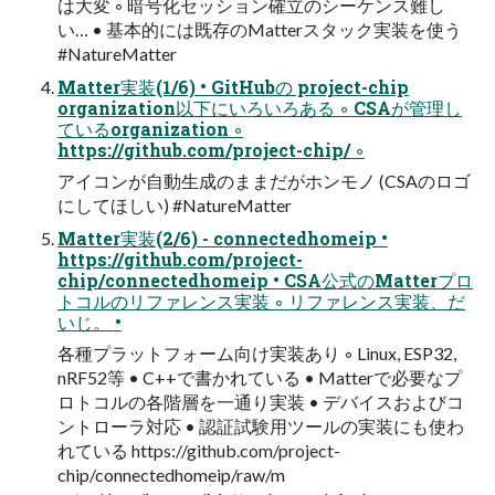
は大変 ◦ 暗号化セッション確立のシーケンス難し
い… • 基本的には既存のMatterスタック実装を使う
#NatureMatter
Matter実装(1/6) • GitHubの project-chip
organization以下にいろいろある ◦ CSAが管理し
ているorganization ◦
https://github.com/project-chip/ ◦
アイコンが自動生成のままだがホンモノ (CSAのロゴ
にしてほしい) #NatureMatter
Matter実装(2/6) - connectedhomeip •
https://github.com/project-
chip/connectedhomeip • CSA公式のMatterプロ
トコルのリファレンス実装 ◦ リファレンス実装、だ
いじ。 •
各種プラットフォーム向け実装あり ◦ Linux, ESP32,
nRF52等 • C++で書かれている • Matterで必要なプ
ロトコルの各階層を一通り実装 • デバイスおよびコ
ントローラ対応 • 認証試験用ツールの実装にも使わ
れている https://github.com/project-
chip/connectedhomeip/raw/m