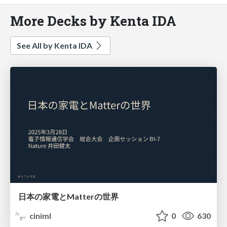
More Decks by Kenta IDA
See All by Kenta IDA
日本の家電とMatterの世界
ciniml
0
630