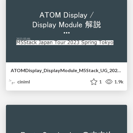
ATOMDisplay_DisplayModule_M5Stack_UG_2023_Tokyo.pdf
ciniml
1
1.9k