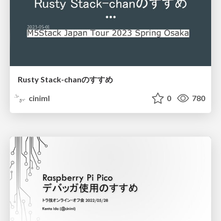
Rusty Stack-chanのすすめ
ciniml
0
780