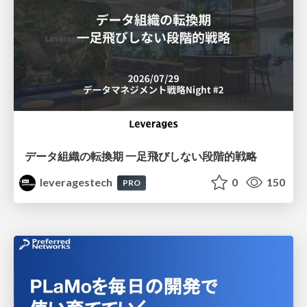
データ組織の転換期 一足飛びしない段階的戦略
leveragestech
0
150
PRO