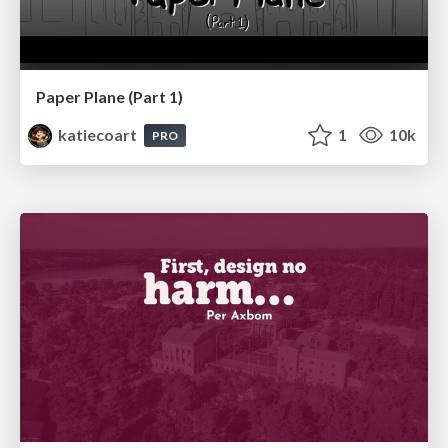
Paper Plane (Part 1)
katiecoart
1
10k
PRO