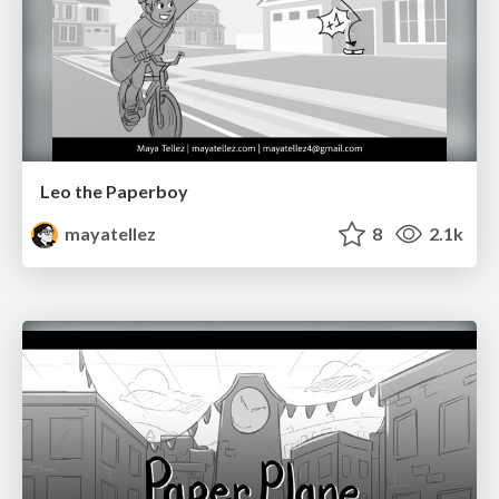
Leo the Paperboy
mayatellez
8
2.1k