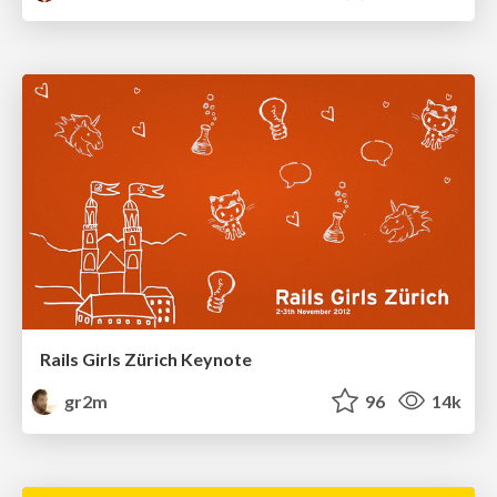
Rails Girls Zürich Keynote
gr2m
96
14k