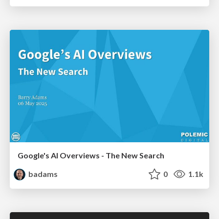
Google's AI Overviews - The New Search
badams
0
1.1k