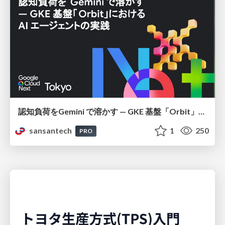
認知負荷をGemini で溶かす — GKE 基盤「Orbit」における AI エージェントの実践
sansantech
1
250
PRO