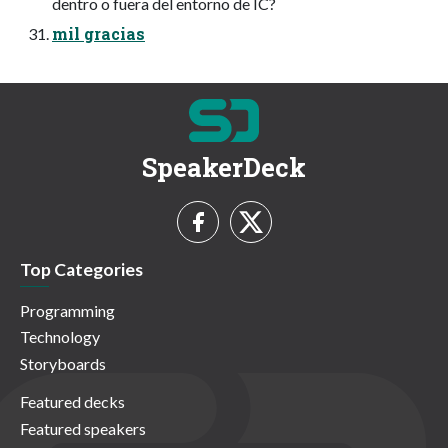
dentro o fuera del entorno de IC?
mil gracias
SpeakerDeck
Top Categories
Programming
Technology
Storyboards
Featured decks
Featured speakers