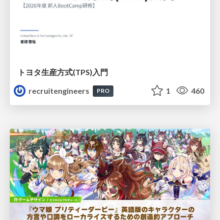
トヨタ⽣産⽅式(TPS)⼊⾨
recruitengineers
1
460
PRO