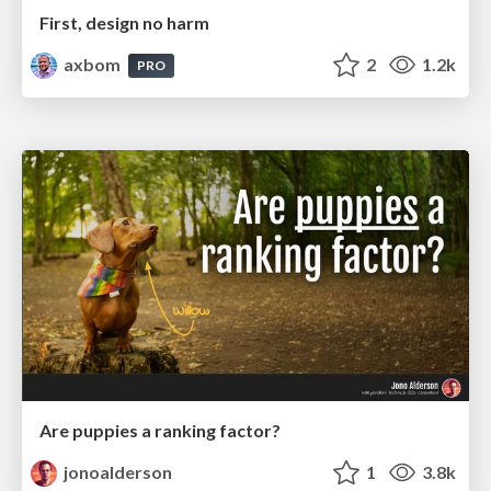
First, design no harm
axbom
2
1.2k
PRO
Are puppies a ranking factor?
jonoalderson
1
3.8k