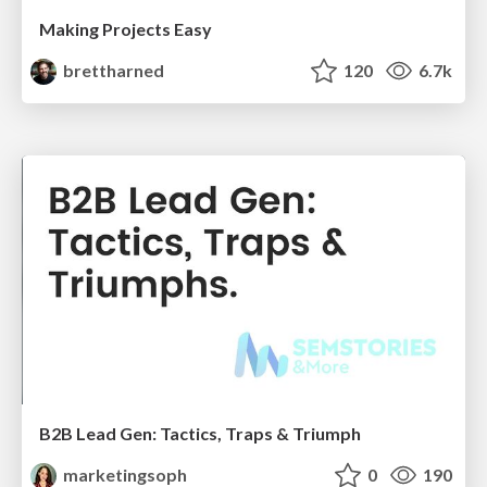
Making Projects Easy
brettharned
120
6.7k
B2B Lead Gen: Tactics, Traps & Triumph
marketingsoph
0
190