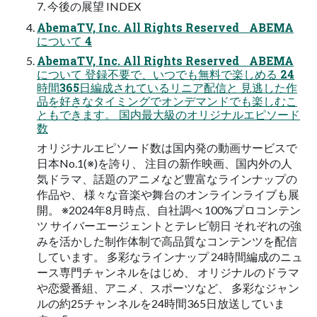
7. 今後の展望 INDEX
AbemaTV, Inc. All Rights Reserved ABEMA
について 4
AbemaTV, Inc. All Rights Reserved ABEMA
について 登録不要で、いつでも無料で楽しめる 24
時間365日編成されているリニア配信と 見逃した作
品を好きなタイミングでオンデマンドでも楽しむこ
ともできます。 国内最大級のオリジナルエピソード
数
オリジナルエピソード数は国内発の動画サービスで
日本No.1(※)を誇り、 注目の新作映画、国内外の人
気ドラマ、話題のアニメなど豊富なラインナップの
作品や、 様々な音楽や舞台のオンラインライブも展
開。 ※2024年8月時点、自社調べ 100%プロコンテン
ツ サイバーエージェントとテレビ朝日 それぞれの強
みを活かした制作体制で高品質なコンテンツを配信
しています。 多彩なラインナップ 24時間編成のニュ
ース専門チャンネルをはじめ、 オリジナルのドラマ
や恋愛番組、アニメ、スポーツなど、 多彩なジャン
ルの約25チャンネルを24時間365日放送していま