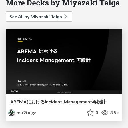
More Decks by Miyazaki Taiga
See All by Miyazaki Taiga
ABEMAにおけるIncident_Management再設計
mk2taiga
0
3.5k