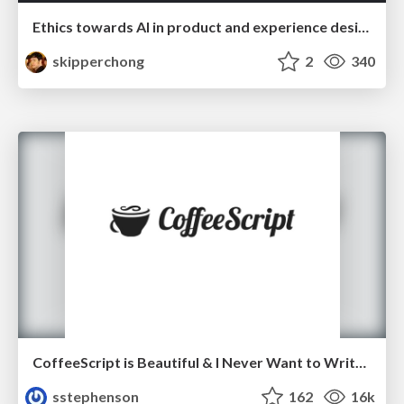
Ethics towards AI in product and experience design
skipperchong
2
340
CoffeeScript is Beautiful & I Never Want to Write Plain JavaScript Again
sstephenson
162
16k