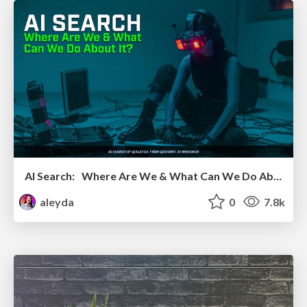
AI Search: Where Are We & What Can We Do About It?
aleyda
0
7.8k