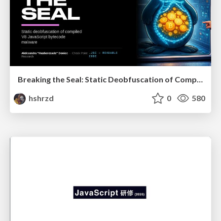
Breaking the Seal: Static Deobfuscation of Compiled V8 JavaScript Bytecode Malware
hshrzd
0
580