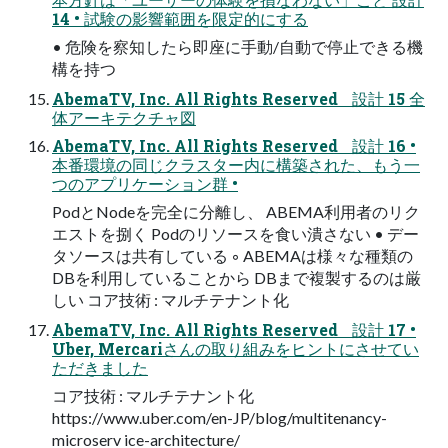
14 • 試験の影響範囲を限定的にする
• 危険を察知したら即座に手動/自動で停止できる機
構を持つ
AbemaTV, Inc. All Rights Reserved 設計 15 全
体アーキテクチャ図
AbemaTV, Inc. All Rights Reserved 設計 16 •
本番環境の同じクラスター内に構築された、もう一
つのアプリケーション群 •
PodとNodeを完全に分離し、 ABEMA利用者のリク
エストを捌く Podのリソースを食い潰さない • デー
タソースは共有している ◦ ABEMAは様々な種類の
DBを利用していることから DBまで複製するのは厳
しい コア技術 : マルチテナント化
AbemaTV, Inc. All Rights Reserved 設計 17 •
Uber, Mercariさんの取り組みをヒントにさせてい
ただきました
コア技術 : マルチテナント化
https://www.uber.com/en-JP/blog/multitenancy-
microserv ice-architecture/