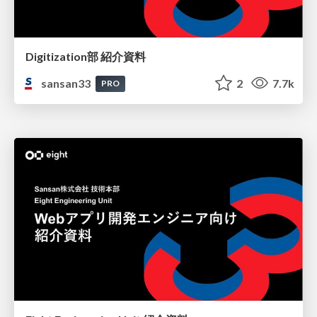
Digitization部 紹介資料
sansan33
2
7.7k
PRO