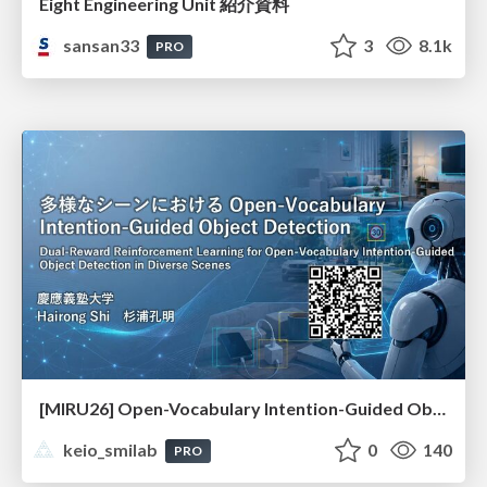
Eight Engineering Unit 紹介資料
sansan33
3
8.1k
PRO
[MIRU26] Open-Vocabulary Intention-Guided Object Detection in Diverse Scenes
keio_smilab
0
140
PRO