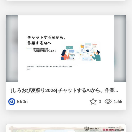
[しろおび夏祭り2026] チャットするAIから、作業するAIへ - 使われ方の変化と、その裏側で起きていること
kk0n
0
1.6k