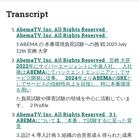
Transcript
AbemaTV, Inc. All Rights Reserved
AbemaTV, Inc. All Rights Reserved
1 ABEMA の 本番環境負荷試験への挑 戦 2025 July
12th 宮﨑 大芽
AbemaTV, Inc. All Rights Reserved 宮﨑 大芽
2022年にサイバーエージェントに中途入社。 入社
後はABEMAにてバックエンドエンジニアとしてサ
ービス開発に従事。 2024年よりABEMAのSREと
してサービスの信頼性向上を目指し、特に本番環境
を用い
た負荷試験や障害試験の領域を中心に活動していま
す。 2 Profile
AbemaTV, Inc. All Rights Reserved 3 1.
ABEMAについて 2. 「本番」で試験するに至った背
景
3. 設計 4. 導入計画 5. 組織の合意形成 6. 得られた成果