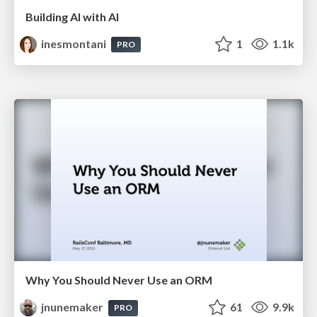
Building AI with AI
inesmontani
1
1.1k
PRO
Why You Should Never Use an ORM
jnunemaker
61
9.9k
PRO