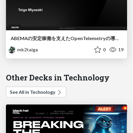
ABEMAの安定稼働を支えたOpenTelemetryの導入事例
mk2taiga
0
19
Other Decks in Technology
See All in Technology