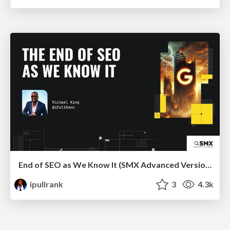
End of SEO as We Know It (SMX Advanced Version)
ipullrank
3
4.3k