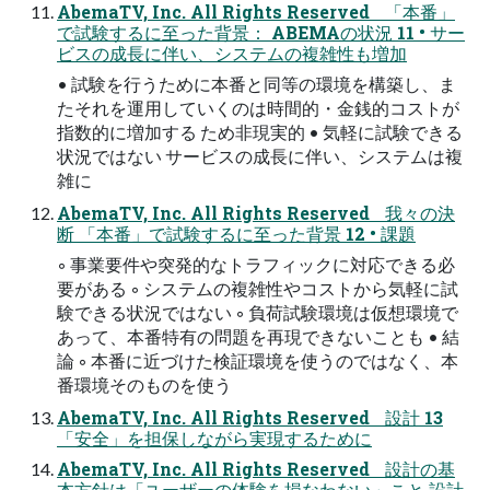
AbemaTV, Inc. All Rights Reserved 「本番」
で試験するに至った背景： ABEMAの状況 11 • サー
ビスの成長に伴い、システムの複雑性も増加
• 試験を行うために本番と同等の環境を構築し、ま
たそれを運用していくのは時間的・金銭的コストが
指数的に増加する ため非現実的 • 気軽に試験できる
状況ではない サービスの成長に伴い、システムは複
雑に
AbemaTV, Inc. All Rights Reserved 我々の決
断 「本番」で試験するに至った背景 12 • 課題
◦ 事業要件や突発的なトラフィックに対応できる必
要がある ◦ システムの複雑性やコストから気軽に試
験できる状況ではない ◦ 負荷試験環境は仮想環境で
あって、本番特有の問題を再現できないことも • 結
論 ◦ 本番に近づけた検証環境を使うのではなく、本
番環境そのものを使う
AbemaTV, Inc. All Rights Reserved 設計 13
「安全」を担保しながら実現するために
AbemaTV, Inc. All Rights Reserved 設計の基
本方針は「ユーザーの体験を損なわない」こと 設計