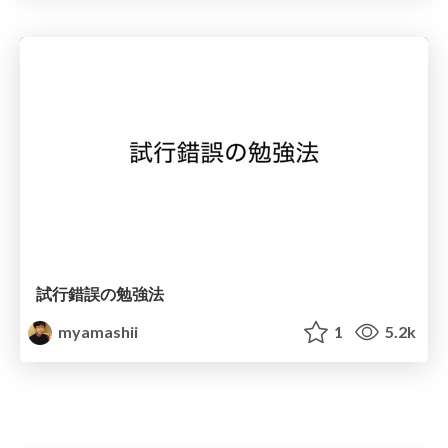
試行錯誤の勉強法
myamashii
1
5.2k