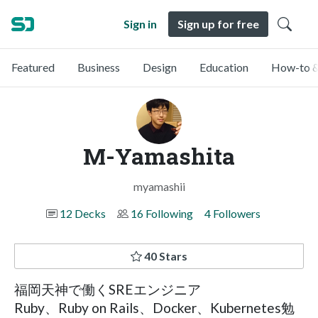
Sign in
Sign up for free
Featured
Business
Design
Education
How-to &
M-Yamashita
myamashii
12 Decks
16 Following
4 Followers
40 Stars
福岡天神で働くSREエンジニア
Ruby、Ruby on Rails、Docker、Kubernetes勉