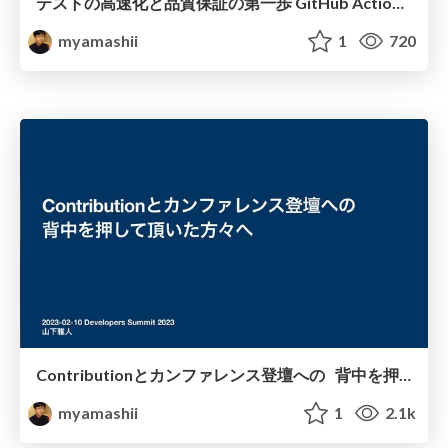
テストの高速化と品質保証の第一歩 GitHub ActionsとRSpecの基本入門
myamashii
1
720
Contributionとカンファレンス登壇への 背中を押して頂いた方々へ
myamashii
1
2.1k