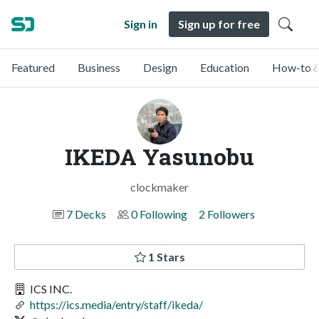
Sign in
Sign up for free
Featured
Business
Design
Education
How-to &
IKEDA Yasunobu
clockmaker
7 Decks
0 Following
2 Followers
1 Stars
ICS INC.
https://ics.media/entry/staff/ikeda/