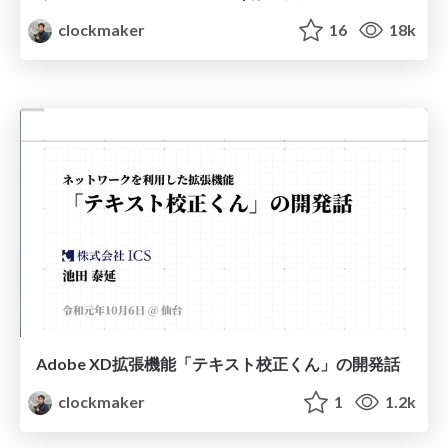
clockmaker
16
18k
Adobe XD拡張機能「テキスト校正くん」の開発話
clockmaker
1
1.2k