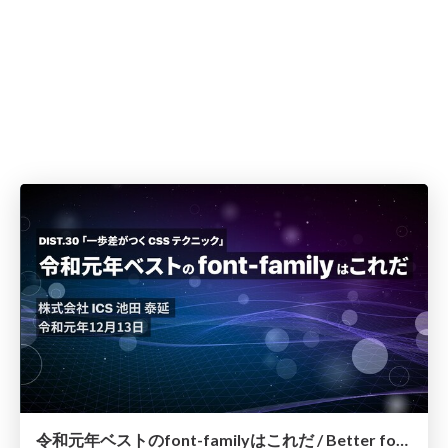
令和元年ベストのfont-familyはこれだ / Better font-family 2019 in Japanese