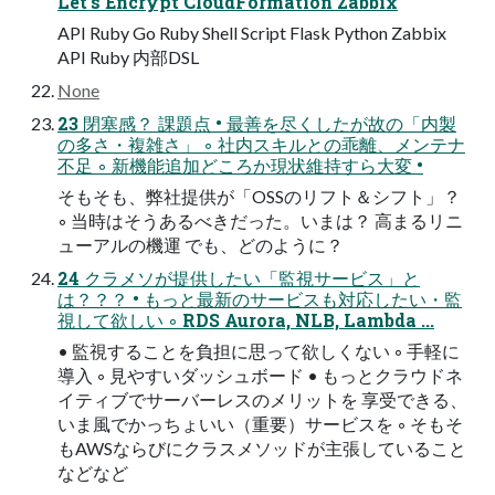
Let’s Encrypt CloudFormation Zabbix
API Ruby Go Ruby Shell Script Flask Python Zabbix
API Ruby 内部DSL
None
23 閉塞感？ 課題点 • 最善を尽くしたが故の「内製
の多さ・複雑さ」 ◦ 社内スキルとの乖離、メンテナ
不足 ◦ 新機能追加どころか現状維持すら大変 •
そもそも、弊社提供が「OSSのリフト＆シフト」？
◦ 当時はそうあるべきだった。いまは？ 高まるリニ
ューアルの機運 でも、どのように？
24 クラメソが提供したい「監視サービス」と
は？？？ • もっと最新のサービスも対応したい・監
視して欲しい ◦ RDS Aurora, NLB, Lambda ...
• 監視することを負担に思って欲しくない ◦ 手軽に
導入 ◦ 見やすいダッシュボード • もっとクラウドネ
イティブでサーバーレスのメリットを 享受できる、
いま風でかっちょいい（重要）サービスを ◦ そもそ
もAWSならびにクラスメソッドが主張していること
などなど