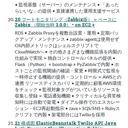
• 監視基盤（サーバー）のメンテナンス • 「あった
らいいな」の提供 • 直接連携した運用支援サービス
20 フートモニタリング（Zabbix版） ➢ ベースに
Zabbix （開始当時 3.0.0） • on EC2 +
RDS • Zabbix Proxyを複数台設置・運用 • 定期バッ
クアップ・メンテナンス • zabbix-agentは使用せず
OS内部メトリックはシェルスクリプトで
CloudWatchへ • その他さまざまな機能拡張を内製の
仕組みで実現 ➢ 独自コントロールパネルの提供 •
Flask（Python）+ bootstrap + PyZabbixで内製 • ホ
ストごとの監視閾値の確認・変更 • 時限式で監視を
一時停止する機能の提供・コントロール ➢ AWSとの
連携 リソースディスカバリ • 定期的に顧客AWS環境
をチェック • 監視対象タグがついているリソースを
収集し登録 ➢ 電話通知機能 • クリティカルな異常検
知時には自動で架電 • ダイアル操作でのエスカレー
ション・EC2再起動指示 • Java + SQS/SNS + Rubyス
クリプトで内製 • 架電部分にはTwilioを採用
21 構成図 ElasticBeanstalk Twilio API Java