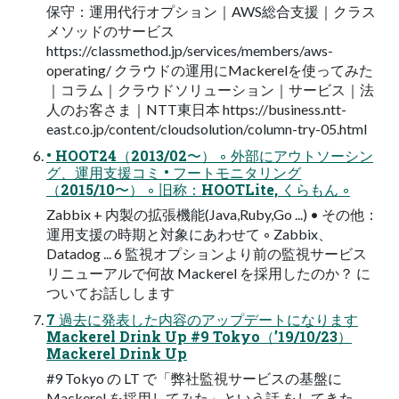
保守：運用代行オプション｜AWS総合支援｜クラス
メソッドのサービス
https://classmethod.jp/services/members/aws-
operating/ クラウドの運用にMackerelを使ってみた
｜コラム｜クラウドソリューション｜サービス｜法
人のお客さま｜NTT東日本 https://business.ntt-
east.co.jp/content/cloudsolution/column-try-05.html
• HOOT24（2013/02〜） ◦ 外部にアウトソーシン
グ、運用支援コミ • フートモニタリング
（2015/10〜） ◦ 旧称：HOOTLite, くらもん ◦
Zabbix + 内製の拡張機能(Java,Ruby,Go ...) • その他：
運用支援の時期と対象にあわせて ◦ Zabbix、
Datadog ... 6 監視オプションより前の監視サービス
リニューアルで何故 Mackerel を採用したのか？ に
ついてお話しします
7 過去に発表した内容のアップデートになります
Mackerel Drink Up #9 Tokyo（’19/10/23）
Mackerel Drink Up
#9 Tokyo の LT で「弊社監視サービスの基盤に
Mackerel を採用してみた」という話 をしてきた