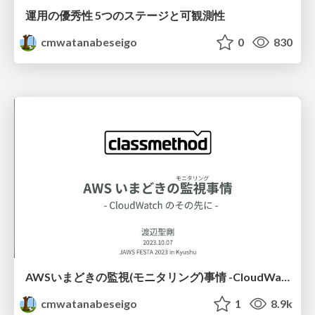
運用の優秀性 5つのステージと可観測性
cmwatanabeseigo
0
830
AWSいまどきの監視(モニタリング)事情 -CloudWatchのその先に-
cmwatanabeseigo
1
8.9k