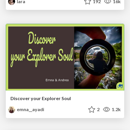
lara
192
16k
Discover your Explorer Soul
emna__ayadi
2
1.2k