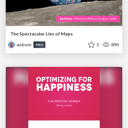
The Spectacular Lies of Maps
axbom
1
890
PRO