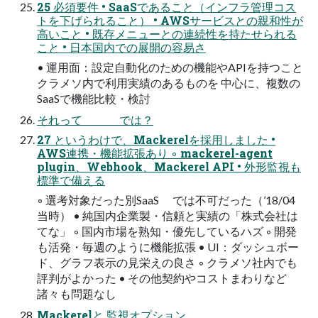
25 必須要件 • SaaSであること（インフラ管理コス
トを下げられること） • AWSサービスとの親和性が
高いこと • 既存メニューとの連続性を持たせられる
こと • 日本国内での展開の容易さ
• 運用面：設定自動化のための機能やAPIを持つこと
クラメソ内で利用実績のあるものを 中心に、複数の
SaaSで機能比較・検討
それって では？
27 というわけで、Mackerelを採用しました •
AWS連携・機能拡張あり ◦ mackerel-agent
plugin、Webhook、Mackerel API • 外形監視も
標準で備える
◦ 選考対象だった別SaaS では不可だった（’18/04
当時） • 純国内企業製・信頼と実績の「株式会社は
てな」 ◦ 国内市場を熟知・優先しているハズ ◦ 開発
も活発・毎週のように機能拡張 • UI：ダッシュボー
ド、グラフ表示の見栄えの良さ ◦ クラメソ社内でも
評判がよかった • その他契約やコストまわりなど
諸々も問題なし
Mackerelと 監視オプション