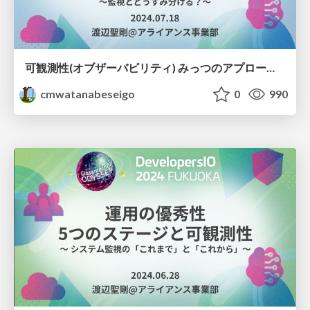
可観測性(オブザーバビリティ) みっつのアプローチとひとつの目的地 〜監視とどうすみ分ける？〜
cmwatanabeseigo
0
990