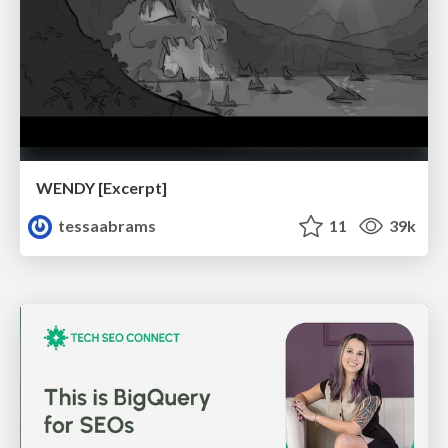
WENDY [Excerpt]
tessaabrams
11
39k