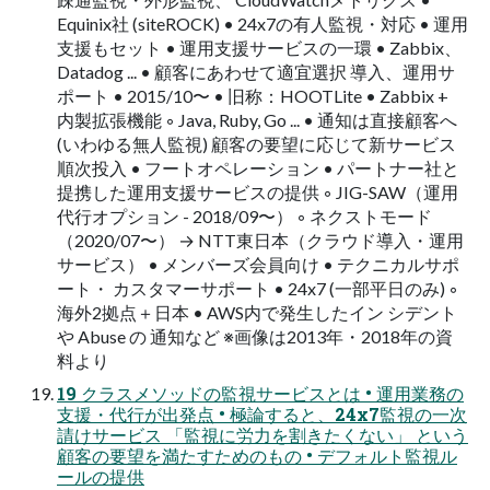
Equinix社 (siteROCK) • 24x7の有人監視・対応 • 運用
支援もセット • 運用支援サービスの一環 • Zabbix、
Datadog ... • 顧客にあわせて適宜選択 導入、運用サ
ポート • 2015/10〜 • 旧称：HOOTLite • Zabbix +
内製拡張機能 ◦ Java, Ruby, Go ... • 通知は直接顧客へ
(いわゆる無人監視) 顧客の要望に応じて新サービス
順次投入 • フートオペレーション • パートナー社と
提携した運用支援サービスの提供 ◦ JIG-SAW（運用
代行オプション - 2018/09〜） ◦ ネクストモード
（2020/07〜） → NTT東日本（クラウド導入・運用
サービス） • メンバーズ会員向け • テクニカルサポ
ート・ カスタマーサポート • 24x7 (一部平日のみ) ◦
海外2拠点＋日本 • AWS内で発生したイン シデント
や Abuse の 通知など ※画像は2013年・2018年の資
料より
19 クラスメソッドの監視サービスとは • 運用業務の
支援・代行が出発点 • 極論すると、24x7監視の一次
請けサービス 「監視に労力を割きたくない」 という
顧客の要望を満たすためのもの • デフォルト監視ル
ールの提供