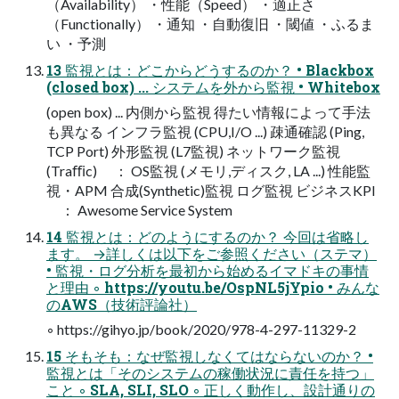
（Availability） ・性能（Speed） ・適正さ
（Functionally） ・通知 ・自動復旧 ・閾値 ・ふるま
い ・予測
13 監視とは：どこからどうするのか？ • Blackbox
(closed box) ... システムを外から監視 • Whitebox
(open box) ... 内側から監視 得たい情報によって手法
も異なる インフラ監視 (CPU,I/O ...) 疎通確認 (Ping,
TCP Port) 外形監視 (L7監視) ネットワーク監視
(Traﬃc) ： OS監視 (メモリ,ディスク, LA ...) 性能監
視・APM 合成(Synthetic)監視 ログ監視 ビジネスKPI
： Awesome Service System
14 監視とは：どのようにするのか？ 今回は省略し
ます。 →詳しくは以下をご参照ください（ステマ）
• 監視・ログ分析を最初から始めるイマドキの事情
と理由 ◦ https://youtu.be/OspNL5jYpio • みんな
のAWS（技術評論社）
◦ https://gihyo.jp/book/2020/978-4-297-11329-2
15 そもそも：なぜ監視しなくてはならないのか？ •
監視とは「そのシステムの稼働状況に責任を持つ」
こと ◦ SLA, SLI, SLO ◦ 正しく動作し、設計通りの