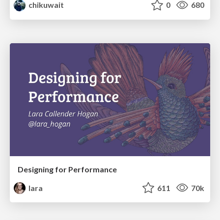
chikuwait
0
680
Designing for Performance
lara
611
70k