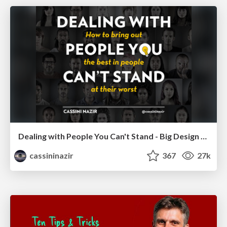
Dealing with People You Can't Stand - Big Design 2015
cassininazir
367
27k