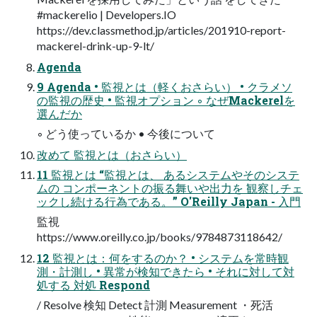
#mackerelio | Developers.IO
https://dev.classmethod.jp/articles/201910-report-
mackerel-drink-up-9-lt/
Agenda
9 Agenda • 監視とは（軽くおさらい） • クラメソ
の監視の歴史 • 監視オプション ◦ なぜMackerelを
選んだか
◦ どう使っているか • 今後について
改めて 監視とは（おさらい）
11 監視とは “監視とは、 あるシステムやそのシステ
ムの コンポーネントの振る舞いや出力を 観察しチェ
ックし続ける行為である。” O'Reilly Japan - 入門
監視
https://www.oreilly.co.jp/books/9784873118642/
12 監視とは：何をするのか？ • システムを常時観
測・計測し • 異常が検知できたら • それに対して対
処する 対処 Respond
/ Resolve 検知 Detect 計測 Measurement ・死活