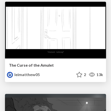
The Curse of the Amulet
leimatthew05
2
13k