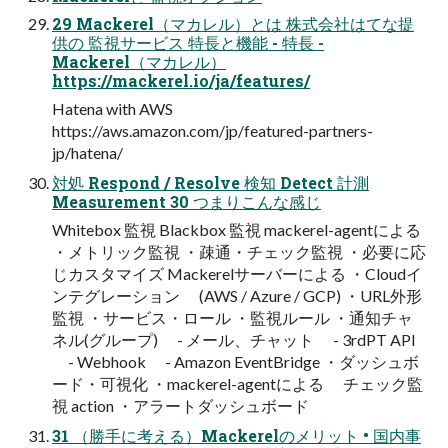
29 Mackerel（マカレル）とは 株式会社はてな提
供の 監視サービス 特長と機能 - 特長 -
Mackerel（マカレル）
https://mackerel.io/ja/features/
Hatena with AWS
https://aws.amazon.com/jp/featured-partners-
jp/hatena/
対処 Respond / Resolve 検知 Detect 計測
Measurement 30 つまりこんな感じ
Whitebox 監視 Blackbox 監視 mackerel-agentによる
・メトリック監視 ・疎通・チェック監視 ・必要に応
じカスタマイズ Mackerelサーバーによる ・Cloudイ
ンテグレーション (AWS / Azure / GCP) ・URL外形
監視 ・サービス・ロール ・監視ルール ・通知チャ
ネル(グループ) - メール、チャット - 3rdPT API
- Webhook - Amazon EventBridge ・ダッシュボ
ード・可視化 ・mackerel-agentによる チェック監
視 action ・アラートダッシュボード
31 （勝手に考える）Mackerelのメリット • 国内事