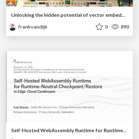
Unlocking the hidden potential of vector embeddings in international SEO
frankvandijk
0
890
Self-Hosted WebAssembly Runtime for Runtime-Neutral Checkpoint/Restore in Edge–Cloud Continuum