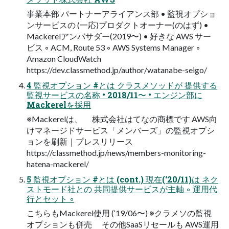
事業本部 パートナーアライアンス部 • 監視オプショ
ンサービスの (一応)プロダクトオーナー(のはず) •
Mackerelアンバサダー(2019〜) • 好きな AWS サー
ビス ◦ ACM, Route 53 ◦ AWS Systems Manager ◦
Amazon CloudWatch
https://dev.classmethod.jp/author/watanabe-seigo/
4 監視オプション #とは クラスメソッドが 提供する
監視サービスの名称 • 2018/11〜 • エンジン部に
Mackerelを採用
※Mackerelは、 株式会社はてなの商標です AWS向
けマネージドサービス「メンバーズ」の監視オプシ
ョンを刷新｜プレスリリース
https://classmethod.jp/news/members-monitoring-
hatena-mackerel/
5 監視オプション #とは (cont.) 現在(‘20/11)は ネク
ストモード社との 共同提供サービスが主軸 ◦ 運用代
行とセット ◦
こちらもMackerel使用 (‘19/06〜) ※クラメソの監視
オプションも併売 その他SaaSリセールも AWS運用