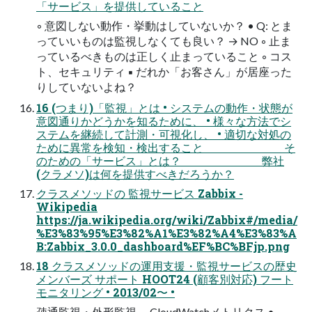
「サービス」を提供していること
◦ 意図しない動作・挙動はしていないか？ • Q: とま
っていいものは監視しなくても良い？ → NO ◦ 止ま
っているべきものは正しく止まっていること ◦ コス
ト、セキュリティ ▪ だれか「お客さん」が居座った
りしていないよね？
16 (つまり)「監視」とは • システムの動作・状態が
意図通りかどうかを知るために、 • 様々な方法でシ
ステムを継続して計測・可視化し、 • 適切な対処の
ために異常を検知・検出すること そ
のための「サービス」とは？ 弊社
(クラメソ)は何を提供すべきだろうか？
クラスメソッドの 監視サービス Zabbix -
Wikipedia
https://ja.wikipedia.org/wiki/Zabbix#/media/
%E3%83%95%E3%82%A1%E3%82%A4%E3%83%A
B:Zabbix_3.0.0_dashboard%EF%BC%BFjp.png
18 クラスメソッドの運用支援・監視サービスの歴史
メンバーズ サポート HOOT24 (顧客別対応) フート
モニタリング • 2013/02〜 •
疎通監視・外形監視、 CloudWatchメトリクス •