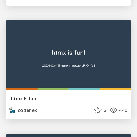
htmx is fun!
codehex
3
440