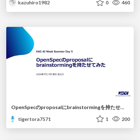
kazuhiro1982
0
460
OpenSpecのproposalにbrainstormingを持たせてみた
tigertora7571
1
200