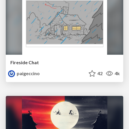
Fireside Chat
paigeccino
42
4k