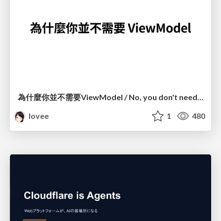
為什麼你並不需要ViewModel / No, you don't need a ViewModel
lovee
1
480