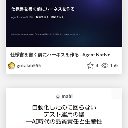
仕様書を書く前にハーネスを作る - Agent Native開発は「探索を速く、判定を固く」
gotalab555
4
1.6k