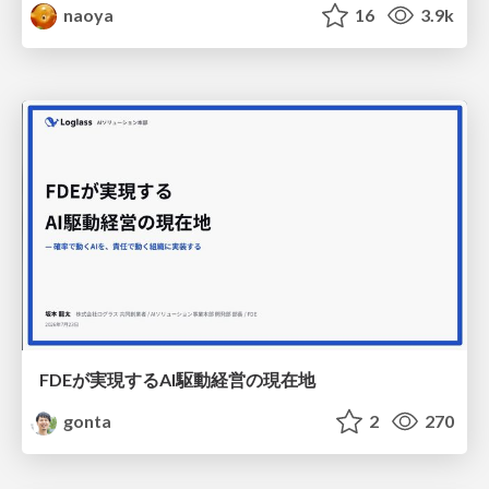
naoya
16
3.9k
FDEが実現するAI駆動経営の現在地
gonta
2
270