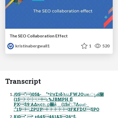
The SEO Collaboration Effect
kristinabergwall1
1
520
Transcript
/05")05&- "*ίϯγΣϧδϡʮ,FWJOʯͷ։ൃൿ࿩
(15 ͱ%JBMPH fl
PX$9ʹΑΔϗςϧۀք΁ͷֵ໋ (15ͷํʹॏ͖Λஔ͍ͯ·͢
:"1$,ZPUP3FKFDU$PO
8)0".* +645461&326*$,