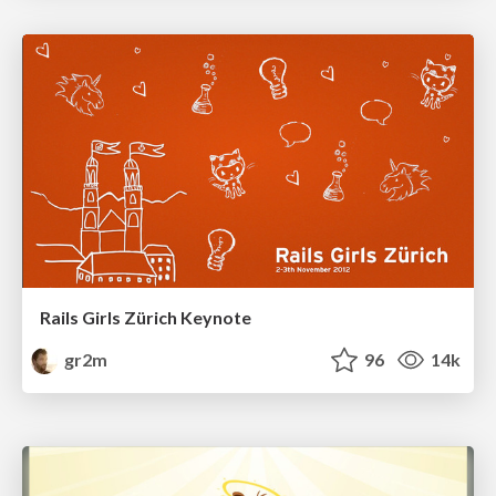
Rails Girls Zürich Keynote
gr2m
96
14k