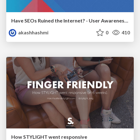
Have SEOs Ruined the Internet? - User Awareness of SEO in 2025
akashhashmi
0
410
How STYLIGHT went responsive