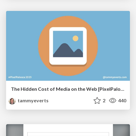
The Hidden Cost of Media on the Web [PixelPalooza 2025]
tammyeverts
2
440