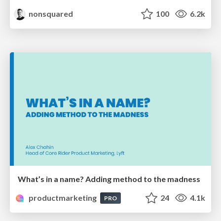
nonsquared
100
6.2k
What’s in a name? Adding method to the madness
productmarketing
24
4.1k
PRO