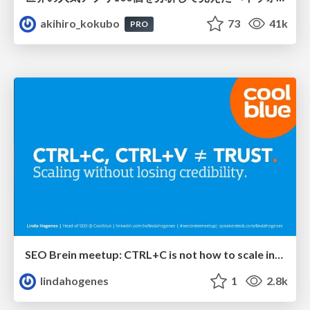
akihiro_kokubo
73
41k
PRO
SEO Brein meetup: CTRL+C is not how to scale international SEO
lindahogenes
1
2.8k