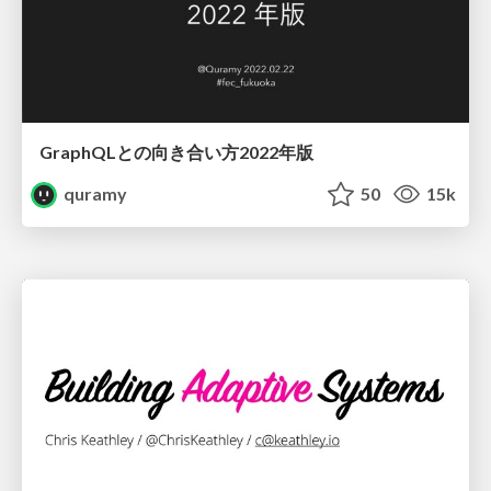
GraphQLとの向き合い方2022年版
quramy
50
15k