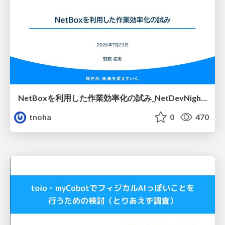
NetBoxを利用した作業効率化の試み_NetDevNight4
tnoha
0
470