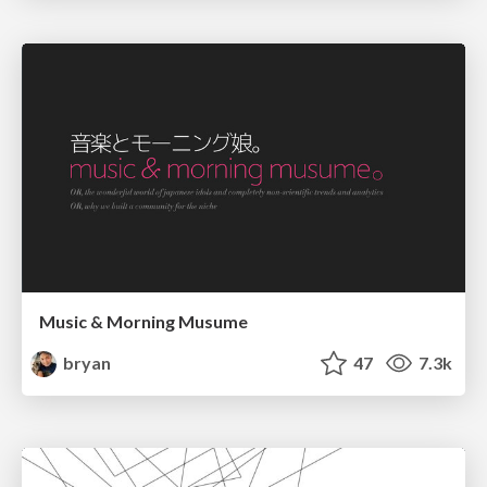
Music & Morning Musume
bryan
47
7.3k