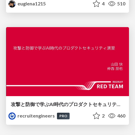
euglena1215
4
510
攻撃と防御で学ぶAI時代のプロダクトセキュリティ演習
recruitengineers
2
460
PRO