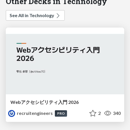
Other Decks in Technology
See All in Technology
Webアクセシビリティ入門 2026
recruitengineers
2
340
PRO