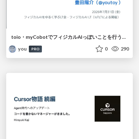
toio・myCobotでフィジカルAIっぽいことを行うための検討（とりあえず調査） / フィジカルAI LT（IoTLTによる開催）
you
0
290
PRO