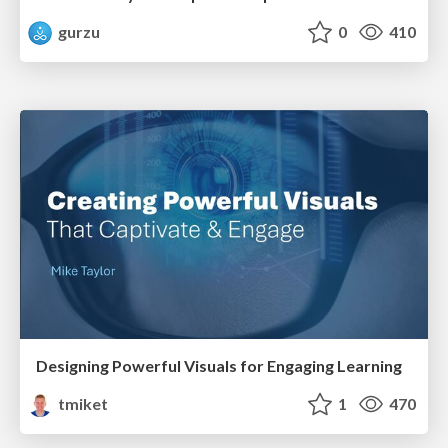
gurzu
0
410
Designing Powerful Visuals for Engaging Learning
tmiket
1
470