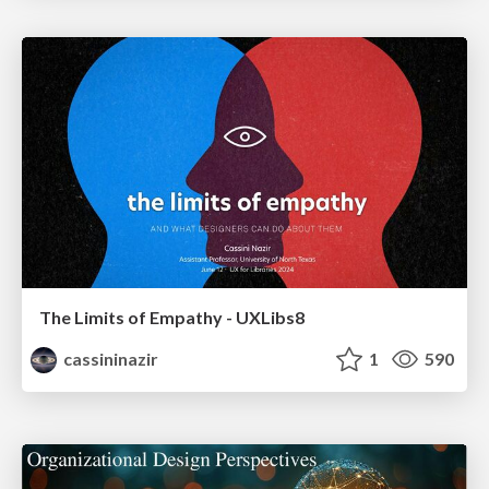
The Limits of Empathy - UXLibs8
cassininazir
1
590