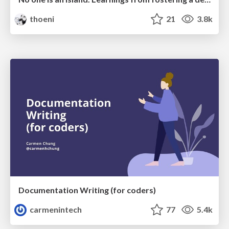
thoeni
21
3.8k
Documentation Writing (for coders)
carmenintech
77
5.4k