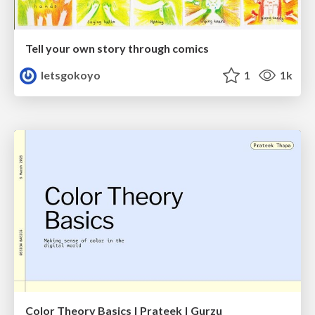
Tell your own story through comics
letsgokoyo
1
1k
Color Theory Basics | Prateek | Gurzu