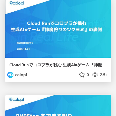
Cloud Runでコロプラが挑む 生成AI×ゲーム『神魔狩りのツクヨミ』の裏側
colopl
0
2.5k