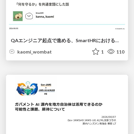
QAエンジニア起点で進める、SmartHRにおける信頼性向上について
kaomi_wombat
1
110