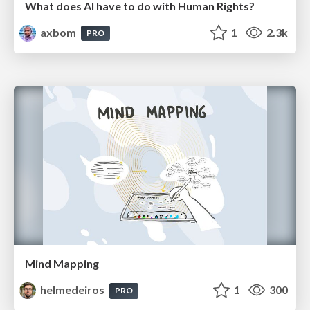
What does AI have to do with Human Rights?
axbom
1
2.3k
PRO
Mind Mapping
helmedeiros
1
300
PRO