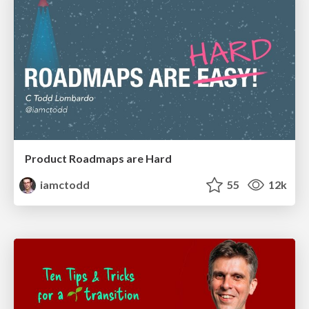
Product Roadmaps are Hard
iamctodd
55
12k