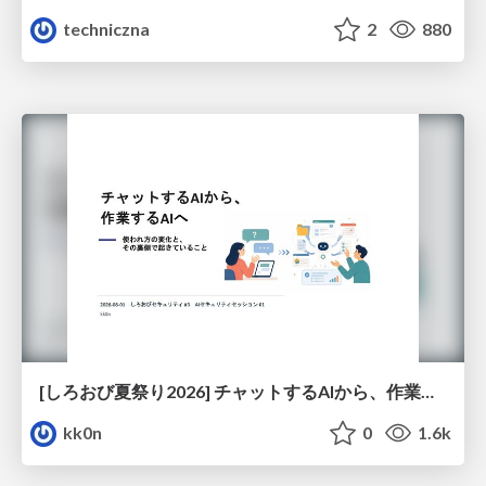
techniczna
2
880
[しろおび夏祭り2026] チャットするAIから、作業するAIへ - 使われ方の変化と、その裏側で起きていること
kk0n
0
1.6k