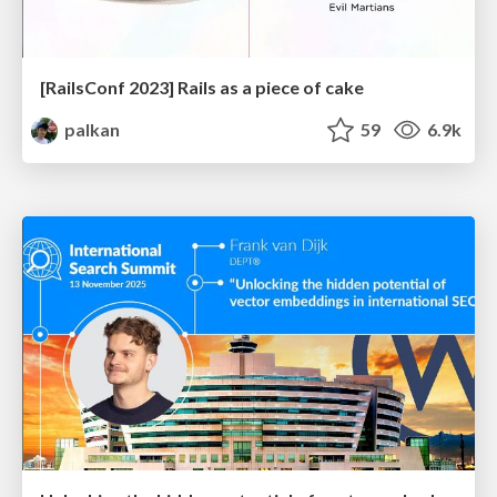
[RailsConf 2023] Rails as a piece of cake
palkan
59
6.9k