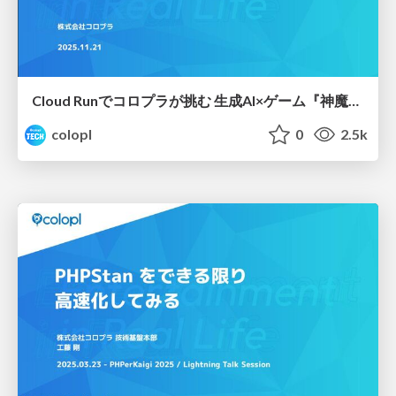
Cloud Runでコロプラが挑む 生成AI×ゲーム『神魔狩りのツクヨミ』の裏側
colopl
0
2.5k