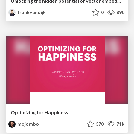
Unlocking the hidden potential of vector embeddings in international SEO
frankvandijk
0
890
Optimizing for Happiness
mojombo
378
71k