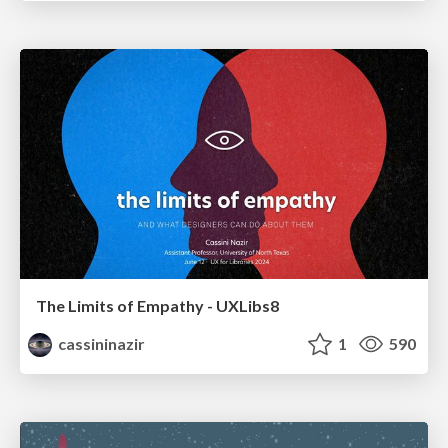
The Limits of Empathy - UXLibs8
cassininazir
1
590