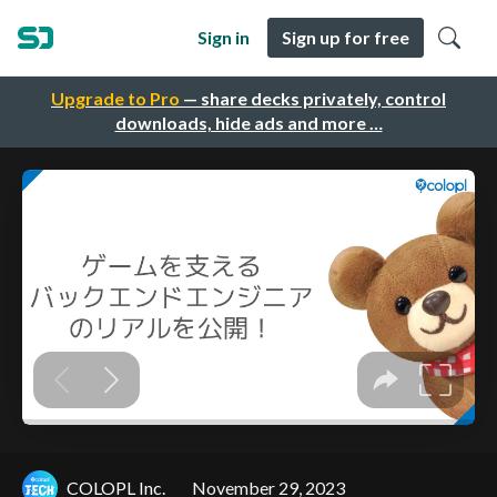
Sign in
Sign up for free
Upgrade to Pro
— share decks privately, control
downloads, hide ads and more …
COLOPL Inc.
November 29, 2023