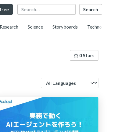
Search
 free
Research
Science
Storyboards
Technology
0 Stars
Language