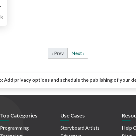
 FFI を添えて〜
2k
‹ Prev
Next ›
o:
Add privacy options and schedule the publishing of your d
Top Categories
Use Cases
Resou
Programming
Storyboard Artists
Help C
Technology
Educators
Blog