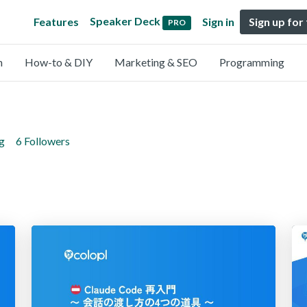
Speaker Deck
Features
Sign in
Sign up for
PRO
n
How-to & DIY
Marketing & SEO
Programming
g
6 Followers