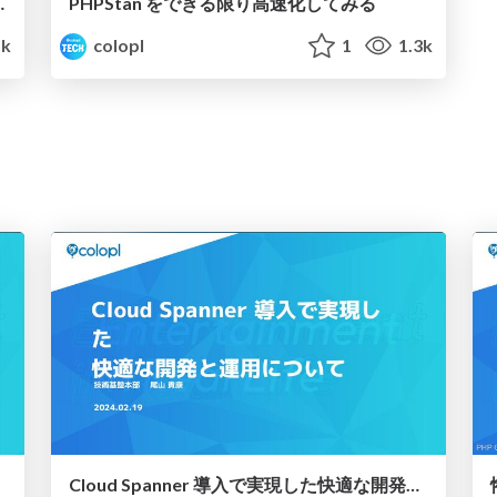
『神魔狩りのツクヨミ』の裏側
PHPStan をできる限り高速化してみる
5k
colopl
1
1.3k
Cloud Spanner 導入で実現した快適な開発と運用について