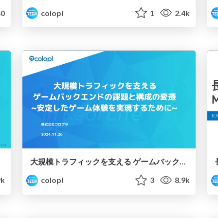
0
colopl
1
2.4k
大規模トラフィックを支える ゲームバックエンドの課題と構成の変遷 ~安定したゲーム体験を実現するために~
9k
colopl
3
8.9k