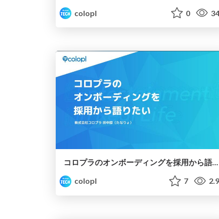
colopl
0
34
コロプラのオンボーディングを採用から語りたい
colopl
7
2.