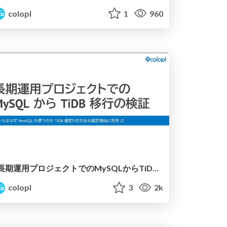
colopl
1
960
長期運用プロジェクトでのMySQLからTiDB移行の検証
colopl
3
2k