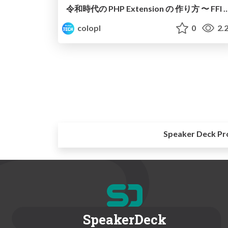
令和時代の PHP Extension の 作り方 〜
colopl
0
2.
Speaker Deck Pr
SpeakerDeck