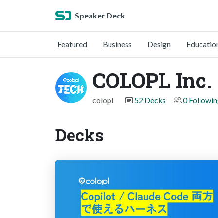
Speaker Deck
Featured
Business
Design
Educatio
COLOPL Inc.
colopl
52 Decks
0 Followin
Decks