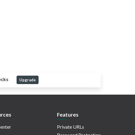
ecks
Upgrade
rces
Features
enter
Private URLs
Password Protection