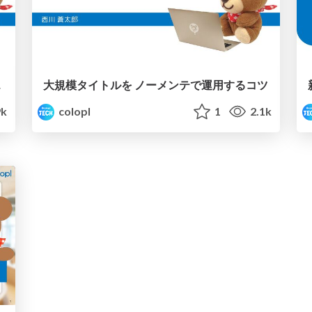
合い方
大規模タイトルを ノーメンテで運用するコツ
9k
colopl
1
2.1k