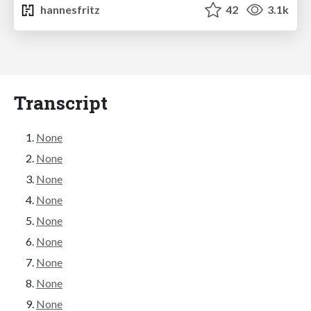
hannesfritz
42
3.1k
Transcript
None
None
None
None
None
None
None
None
None