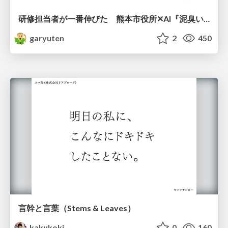
研修担当者が一番伸びた 熊本市役所✕AI『泥臭いAI研修』のワークショップ設計について
garyuten
2
450
言幹と言葉（Stems & Leaves）
kakukoki
0
160