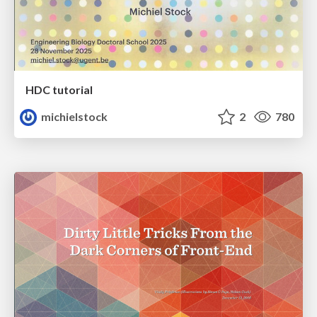
HDC tutorial
michielstock
2
780