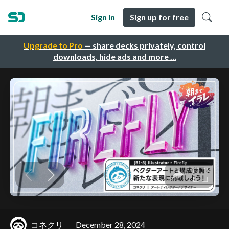
Sign in
Sign up for free
Upgrade to Pro
— share decks privately, control
downloads, hide ads and more …
コネクリ
December 28, 2024