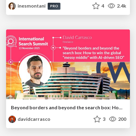
inesmontani
4
2.4k
PRO
Beyond borders and beyond the search box: How to win the global "messy middle" with AI-driven SEO
davidcarrasco
3
200