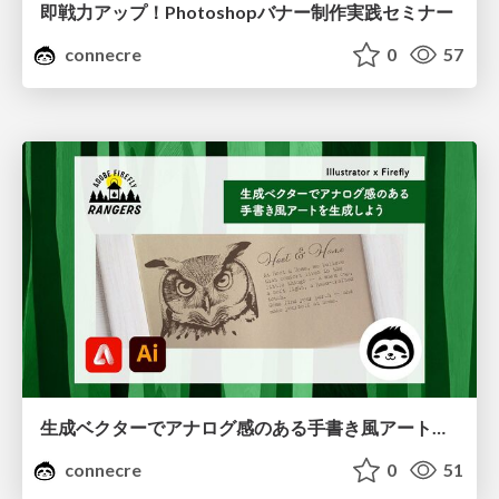
即戦力アップ！Photoshopバナー制作実践セミナー
connecre
0
57
生成ベクターでアナログ感のある手書き風アートを生成しよう
connecre
0
51