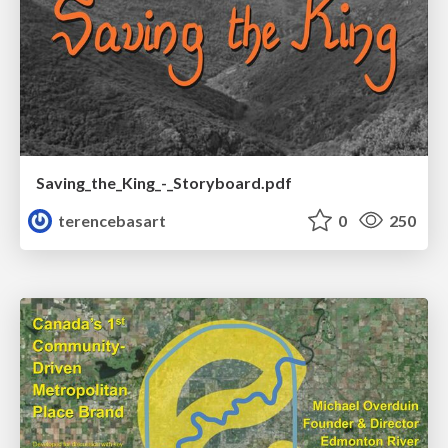
Saving_the_King_-_Storyboard.pdf
terencebasart
0
250