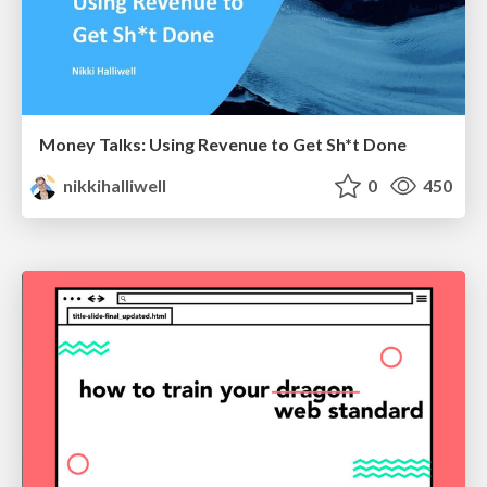
Money Talks: Using Revenue to Get Sh*t Done
nikkihalliwell
0
450