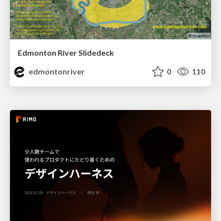
Edmonton River Slidedeck
edmontonriver
0
110