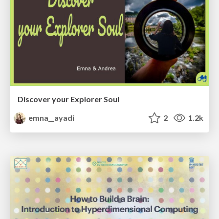
Discover your Explorer Soul
emna__ayadi
2
1.2k