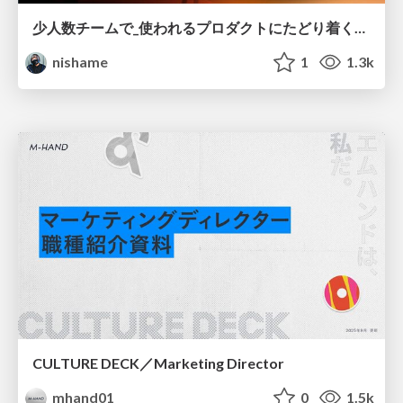
少人数チームで_使われるプロダクトにたどり着くための_デザインハーネス.pdf
nishame
1
1.3k
CULTURE DECK／Marketing Director
mhand01
0
1.5k