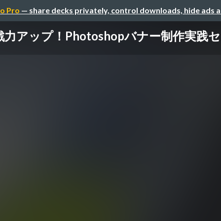
o Pro
— share decks privately, control downloads, hide ads 
戦力アップ！Photoshopバナー制作実践