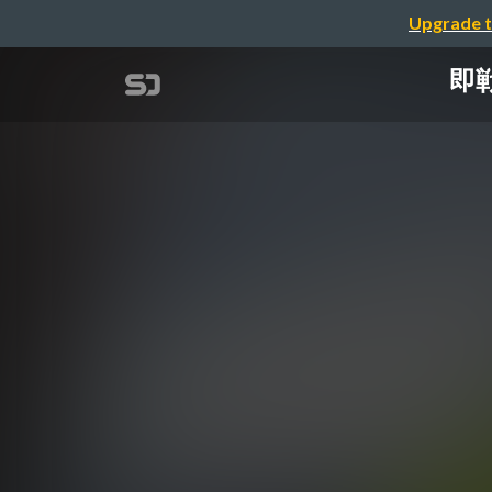
Upgrade t
即