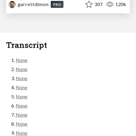
garrettdimon
307
120k
PRO
Transcript
None
None
None
None
None
None
None
None
None