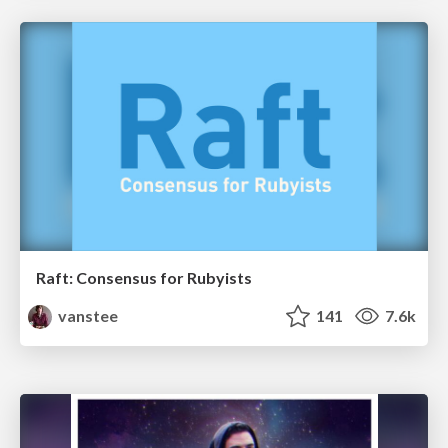
Raft: Consensus for Rubyists
vanstee
141
7.6k