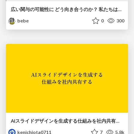
広い関与の可能性に どう向き合うのか？ 私たちは。｜Timee MarketingDesign 2026-06-18
bebe
0
300
AIスライドデザインを生成する仕組みを社内共有する
kenichiota0711
7
5.8k