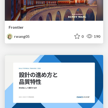
Frontier
rwang05
0
190