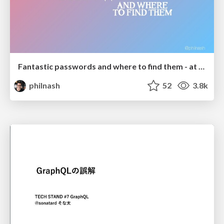
Fantastic passwords and where to find them - at NoRuKo
philnash
52
3.8k