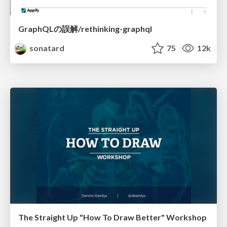
GraphQLの誤解/rethinking-graphql
sonatard
75
12k
The Straight Up "How To Draw Better" Workshop