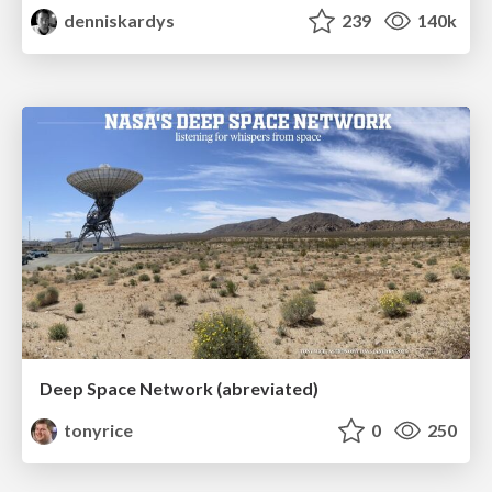
denniskardys
239
140k
Deep Space Network (abreviated)
tonyrice
0
250