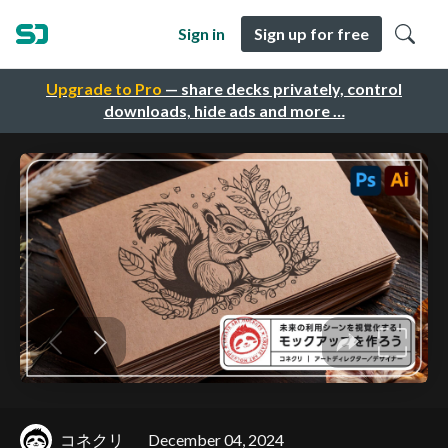
Sign in
Sign up for free
Upgrade to Pro
— share decks privately, control
downloads, hide ads and more …
コネクリ
December 04, 2024