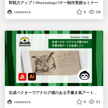
即戦力アップ！Photoshopバナー制作実践セミナー
connecre
0
58
生成ベクターでアナログ感のある手書き風アートを生成しよう
connecre
0
51