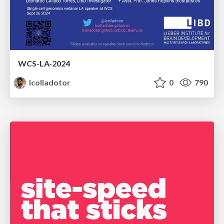
WCS-LA-2024
lcolladotor
0
790