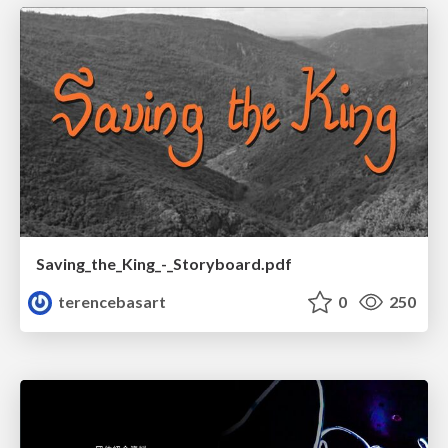
Saving_the_King_-_Storyboard.pdf
terencebasart
0
250