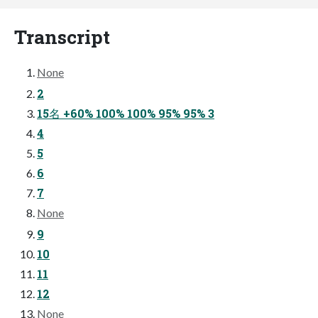
Transcript
None
2
15名 +60% 100% 100% 95% 95% 3
4
5
6
7
None
9
10
11
12
None