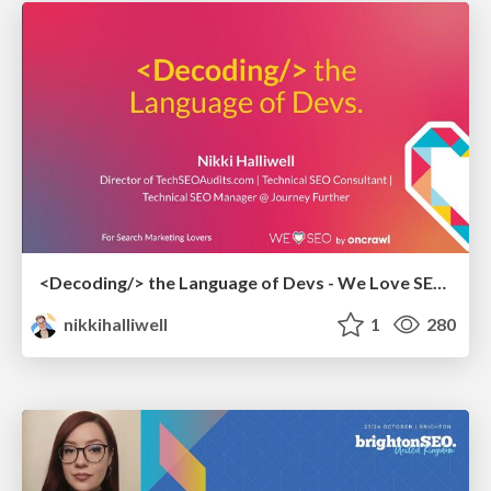
<Decoding/> the Language of Devs - We Love SEO 2024
nikkihalliwell
1
280