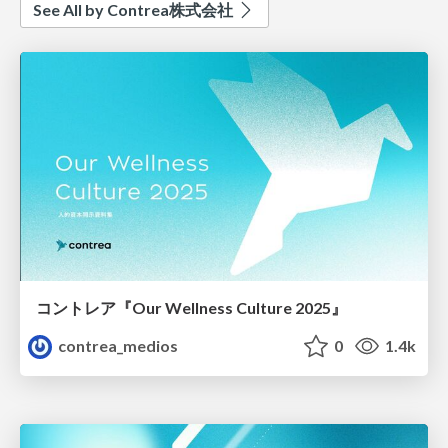
See All by Contrea株式会社
コントレア『Our Wellness Culture 2025』
contrea_medios
0
1.4k