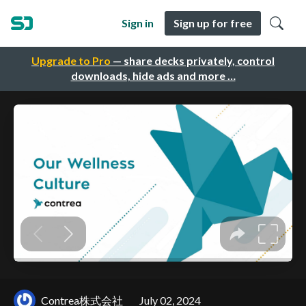
Sign in
Sign up for free
Upgrade to Pro
— share decks privately, control
downloads, hide ads and more …
Contrea株式会社
July 02, 2024