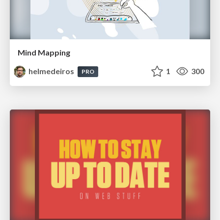
Mind Mapping
helmedeiros
1
300
PRO