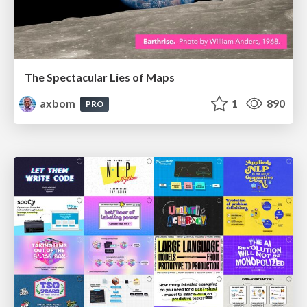
The Spectacular Lies of Maps
axbom
1
890
PRO