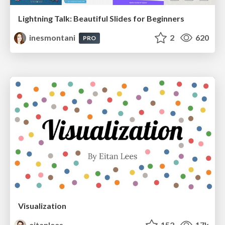
Lightning Talk: Beautiful Slides for Beginners
inesmontani
2
620
PRO
Visualization
eitanlees
152
17k