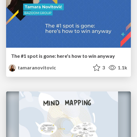
The #1 spot is gone: here's how to win anyway
tamaranovitovic
3
1.1k