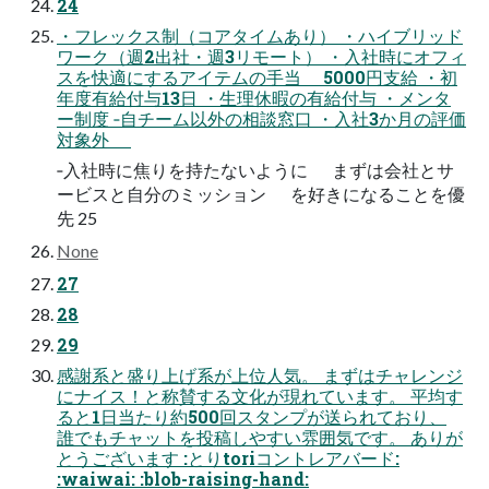
24
・フレックス制（コアタイムあり） ・ハイブリッド
ワーク（週2出社・週3リモート） ・入社時にオフィ
スを快適にするアイテムの手当 5000円支給 ・初
年度有給付与13日 ・生理休暇の有給付与 ・メンタ
ー制度 ‐自チーム以外の相談窓口 ・入社3か月の評価
対象外
‐入社時に焦りを持たないように まずは会社とサ
ービスと自分のミッション を好きになることを優
先 25
None
27
28
29
感謝系と盛り上げ系が上位⼈気。 まずはチャレンジ
にナイス！と称賛する⽂化が現れています。 平均す
ると1⽇当たり約500回スタンプが送られており、
誰でもチャットを投稿しやすい雰囲気です。 ありが
とうございます :とりtoriコントレアバード:
:waiwai: :blob-raising-hand: