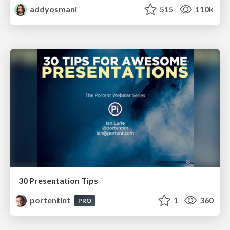
addyosmani
515
110k
30 Presentation Tips
portentint
1
360
PRO