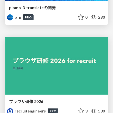
plamo-3-translateの開発
pfn
0
280
PRO
ブラウザ研修 2026
recruitengineers
3
530
PRO