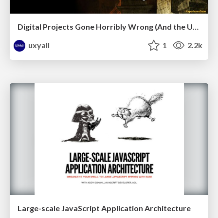
Digital Projects Gone Horribly Wrong (And the UX Pros Who Still Save the Day) - Dean Schuster
uxyall
1
2.2k
Large-scale JavaScript Application Architecture