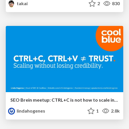
takai
2
830
SEO Brein meetup: CTRL+C is not how to scale international SEO
lindahogenes
1
2.8k