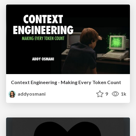
Context Engineering - Making Every Token Count
addyosmani
9
1k