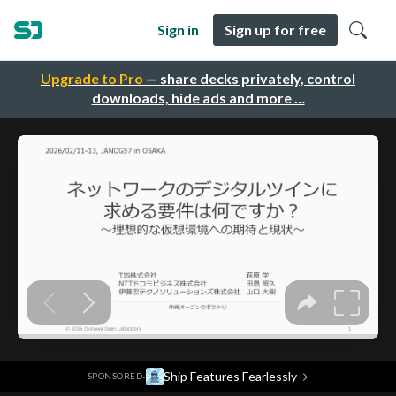
Sign in
Sign up for free
Upgrade to Pro
— share decks privately, control
downloads, hide ads and more …
·
Ship Features Fearlessly
→
SPONSORED