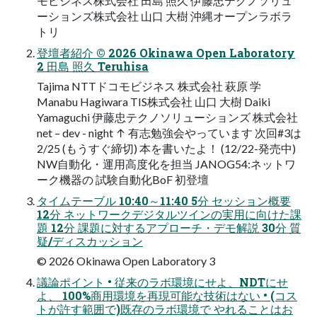
モビジネス株式会社 田島 照久 伊藤忠テクノソリュ
ーションズ株式会社 山口 大樹 沖縄オープンラボラ
トリ
登壇者紹介 © 2026 Okinawa Open Laboratory
2 田島 照久 Teruhisa
Tajima NTTドコモビジネス 株式会社 萩原 学
Manabu Hagiwara TIS株式会社 山口 大樹 Daiki
Yamaguchi 伊藤忠テクノソリューションズ 株式会社
net – dev - night ↑ 有志勉強会やっています 次回#3は
2/25 (もうすぐ締切) 本を書いたよ！ (12/22-発売中)
NW自動化・運用高度化を担当 JANOG54:ネットワ
ーク機器の 試験自動化BoF 初登壇
タイムテーブル 10:40～11:40 5分 セッション概要
12分 ネットワークデジタルツインの実用に向けた課
題 12分 課題に対するアプローチ・デモ解説 30分 質
疑/ディスカッション
© 2026 Okinawa Open Laboratory 3
議論ポイント • 従来のラボ環境にせよ、NDTにせ
よ、 100%商用環境を再現可能な技術はない • (コス
トが許す範囲で)既存のラボ環境で やれることはお