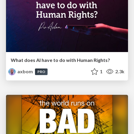
What does AI have to do with Human Rights?
axbom
1
2.3k
PRO