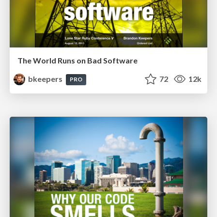
The World Runs on Bad Software
bkeepers
72
12k
PRO