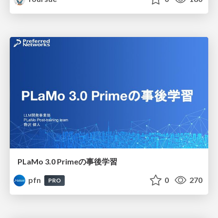
PLaMo 3.0 Primeの事後学習
pfn
0
270
PRO