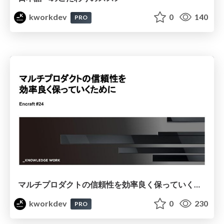
kworkdev
0
140
PRO
マルチプロダクトの信頼性を効率良く保っていくために
kworkdev
0
230
PRO