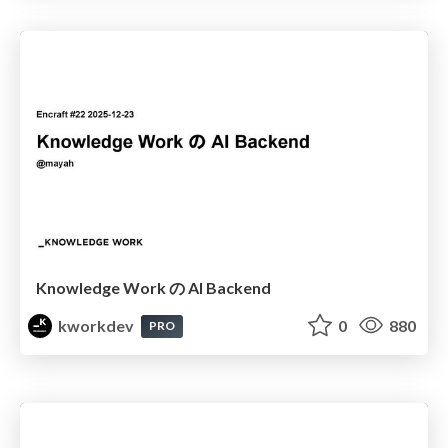
Knowledge Work の AI Backend
kworkdev
0
880
PRO