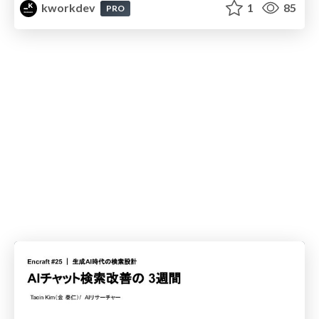
kworkdev
1
85
PRO