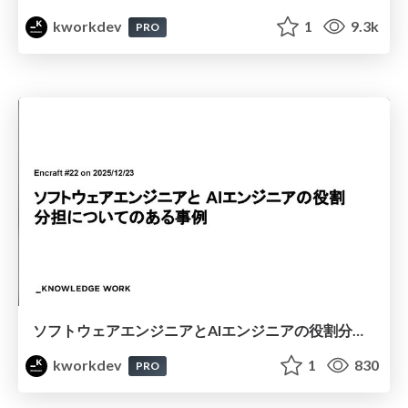
kworkdev
1
9.3k
PRO
ソフトウェアエンジニアとAIエンジニアの役割分担についてのある事例
kworkdev
1
830
PRO