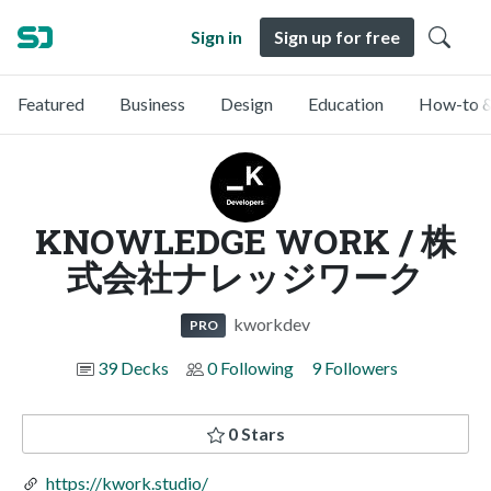
Sign in
Sign up for free
Featured
Business
Design
Education
How-to &
KNOWLEDGE WORK / 株
式会社ナレッジワーク
kworkdev
PRO
39 Decks
0 Following
9 Followers
0 Stars
https://kwork.studio/