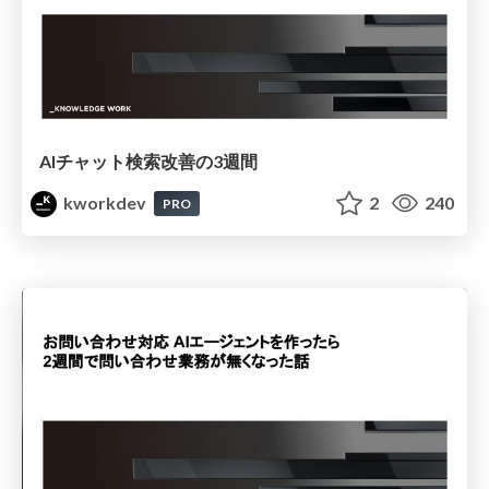
AIチャット検索改善の3週間
kworkdev
2
240
PRO