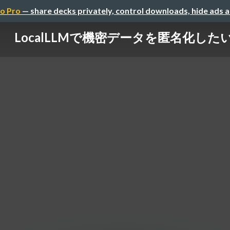
o Pro
— share decks privately, control downloads, hide ads 
LocalLLMで機密データを匿名化した