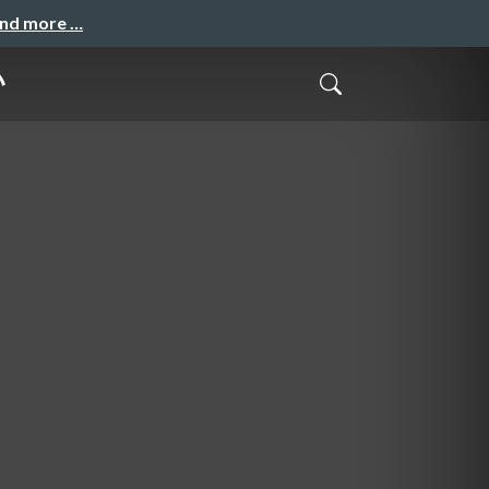
and more …
い