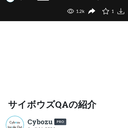
1.2k
1
サイボウズQAの紹介
Cybozu
PRO