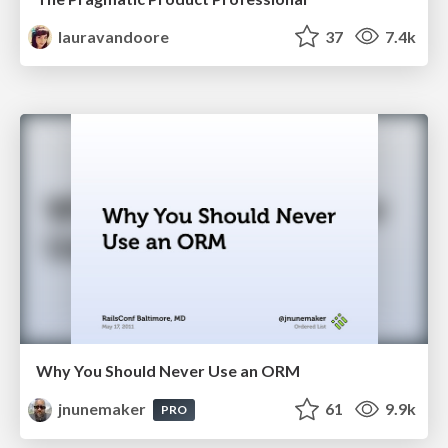
lauravandoore
37
7.4k
Why You Should Never Use an ORM
jnunemaker
61
9.9k
PRO