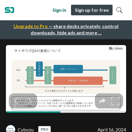
Sign in
Sign up for free
Upgrade to Pro
— share decks privately, control
downloads, hide ads and more …
Cybozu
April 16, 2024
PRO