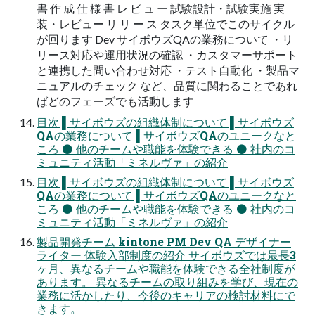
書 作 成 仕 様 書 レ ビ ュ ー 試験設計・試験実施 実
装・レビュー リ リ ー ス タスク単位でこのサイクル
が回ります Dev サイボウズQAの業務について ・リ
リース対応や運用状況の確認 ・カスタマーサポート
と連携した問い合わせ対応 ・テスト自動化 ・製品マ
ニュアルのチェック など、品質に関わることであれ
ばどのフェーズでも活動します
目次 ▌サイボウズの組織体制について ▌サイボウズ
QAの業務について ▌サイボウズQAのユニークなと
ころ ⚫ 他のチームや職能を体験できる ⚫ 社内のコ
ミュニティ活動「ミネルヴァ」の紹介
目次 ▌サイボウズの組織体制について ▌サイボウズ
QAの業務について ▌サイボウズQAのユニークなと
ころ ⚫ 他のチームや職能を体験できる ⚫ 社内のコ
ミュニティ活動「ミネルヴァ」の紹介
製品開発チーム kintone PM Dev QA デザイナー
ライター 体験入部制度の紹介 サイボウズでは最長3
ヶ月、異なるチームや職能を体験できる全社制度が
あります。 異なるチームの取り組みを学び、現在の
業務に活かしたり、今後のキャリアの検討材料にで
きます。