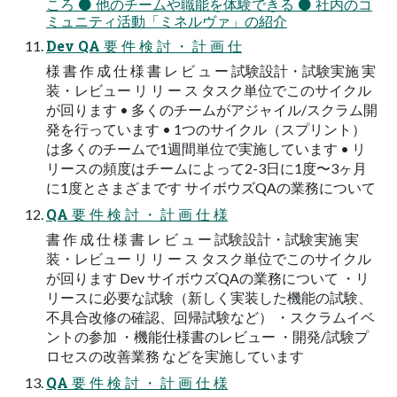
ころ ⚫ 他のチームや職能を体験できる ⚫ 社内のコ
ミュニティ活動「ミネルヴァ」の紹介
Dev QA 要 件 検 討 ・ 計 画 仕
様 書 作 成 仕 様 書 レ ビ ュ ー 試験設計・試験実施 実
装・レビュー リ リ ー ス タスク単位でこのサイクル
が回ります • 多くのチームがアジャイル/スクラム開
発を行っています • 1つのサイクル（スプリント）
は多くのチームで1週間単位で実施しています • リ
リースの頻度はチームによって2-3日に1度〜3ヶ月
に1度とさまざまです サイボウズQAの業務について
QA 要 件 検 討 ・ 計 画 仕 様
書 作 成 仕 様 書 レ ビ ュ ー 試験設計・試験実施 実
装・レビュー リ リ ー ス タスク単位でこのサイクル
が回ります Dev サイボウズQAの業務について ・リ
リースに必要な試験（新しく実装した機能の試験、
不具合改修の確認、回帰試験など） ・スクラムイベ
ントの参加 ・機能仕様書のレビュー ・開発/試験プ
ロセスの改善業務 などを実施しています
QA 要 件 検 討 ・ 計 画 仕 様