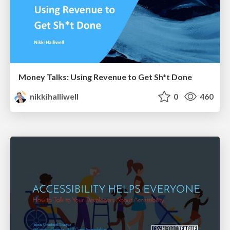
Money Talks: Using Revenue to Get Sh*t Done
nikkihalliwell
0
460