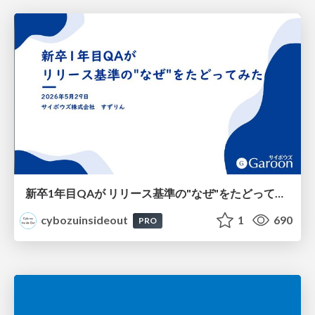
新卒1年目QAが リリース基準の"なぜ"をたどってみた
cybozuinsideout
1
690
PRO