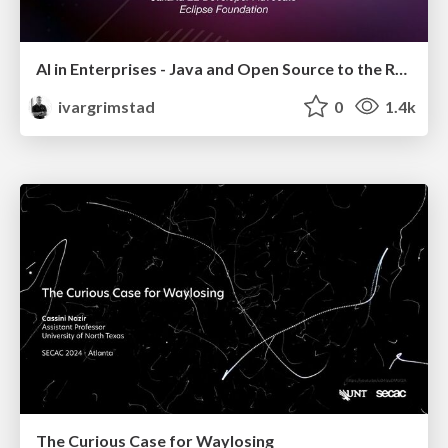
AI in Enterprises - Java and Open Source to the Rescue
ivargrimstad
0
1.4k
The Curious Case for Waylosing