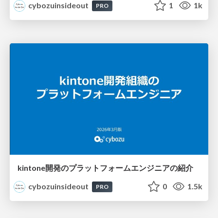
cybozuinsideout
1
1k
PRO
kintone開発のプラットフォームエンジニアの紹介
cybozuinsideout
0
1.5k
PRO