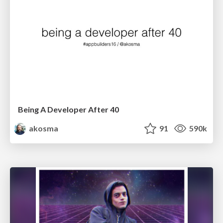
Being A Developer After 40
akosma
91
590k