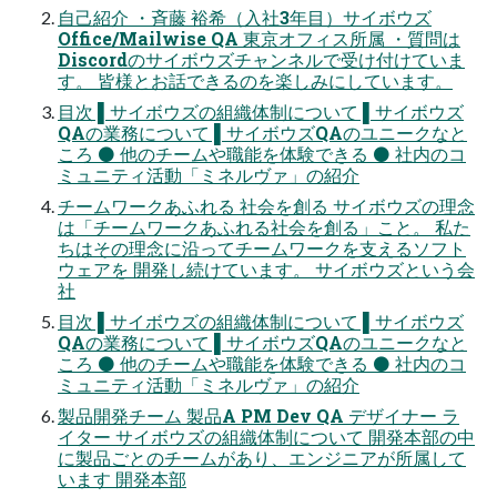
自己紹介 ・斉藤 裕希（入社3年目）サイボウズ
Office/Mailwise QA 東京オフィス所属 ・質問は
Discordのサイボウズチャンネルで受け付けていま
す。 皆様とお話できるのを楽しみにしています。
目次 ▌サイボウズの組織体制について ▌サイボウズ
QAの業務について ▌サイボウズQAのユニークなと
ころ ⚫ 他のチームや職能を体験できる ⚫ 社内のコ
ミュニティ活動「ミネルヴァ」の紹介
チームワークあふれる 社会を創る サイボウズの理念
は「チームワークあふれる社会を創る」こと。 私た
ちはその理念に沿ってチームワークを支えるソフト
ウェアを 開発し続けています。 サイボウズという会
社
目次 ▌サイボウズの組織体制について ▌サイボウズ
QAの業務について ▌サイボウズQAのユニークなと
ころ ⚫ 他のチームや職能を体験できる ⚫ 社内のコ
ミュニティ活動「ミネルヴァ」の紹介
製品開発チーム 製品A PM Dev QA デザイナー ラ
イター サイボウズの組織体制について 開発本部の中
に製品ごとのチームがあり、エンジニアが所属して
います 開発本部