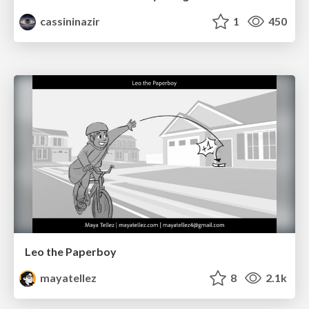
cassininazir
1
450
Leo the Paperboy
mayatellez
8
2.1k