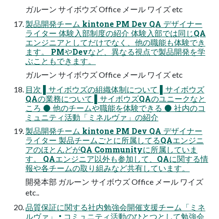
ガルーン サイボウズ Office メール ワイズ etc
製品開発チーム kintone PM Dev QA デザイナー
ライター 体験入部制度の紹介 体験入部では同じQA
エンジニアとしてだけでなく、他の職能も体験でき
ます。 PMやDevなど、異なる視点で製品開発を学
ぶこともできます。
ガルーン サイボウズ Office メール ワイズ etc
目次 ▌サイボウズの組織体制について ▌サイボウズ
QAの業務について ▌サイボウズQAのユニークなと
ころ ⚫ 他のチームや職能を体験できる ⚫ 社内のコ
ミュニティ活動「ミネルヴァ」の紹介
製品開発チーム kintone PM Dev QA デザイナー
ライター 製品チームごとに所属してるQAエンジニ
アのほとんどがQA Communityに所属していま
す。 QAエンジニア以外も参加して、QAに関する情
報や各チームの取り組みなど共有しています。
開発本部 ガルーン サイボウズ Office メール ワイズ
etc..
品質保証に関する社内勉強会開催支援チーム「ミネ
ルヴァ」 • コミュニティ活動のひとつとして勉強会