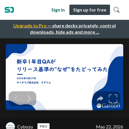
Sign in
Sign up for free
Upgrade to Pro
— share decks privately, control
downloads, hide ads and more …
Cybozu
May 22, 2026
PRO