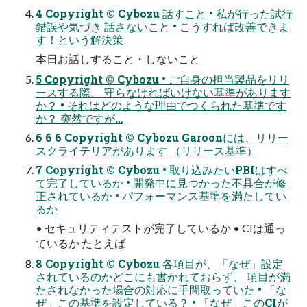
4 Copyright © Cybozu 話すこと • 私が行った試行
錯誤や気づき 話さないこと • こうすれば改善できま
す！という解決策
本日お話しすること・しないこと
5 Copyright © Cybozu • ご自身の担当製品をリリ
ースする際、 守らなければいけない基準があります
か？ • それはどのような理由でつくられた基準です
か？ 突然ですが…
6 6 6 Copyright © Cybozu Garoonには、リリー
スクライテリアがあります （リリース基準）
7 Copyright © Cybozu • 取り込みたいPBIはすべ
て完了しているか • 開発中に見つかった不具合が修
正されているか • パフォーマンス基準を満たしてい
るか
• セキュリティテストが完了しているか • CIは通っ
ているか たとえば
8 Copyright © Cybozu 各項目が、「なぜ」設定
されているのかどこにも書かれておらず、 項目が満
たされなかった場合の対応に手間取っていた • 「な
ぜ」この基準を設定している？ • 「なぜ」このCIが