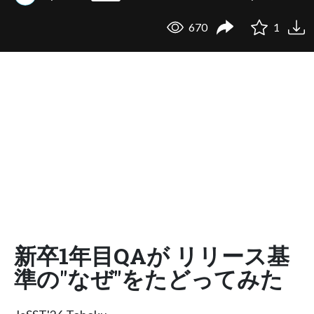
670
1
新卒1年目QAが リリース基
準の"なぜ"をたどってみた