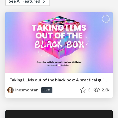
See All Featured
Taking LLMs out of the black box: A practical guide to human-in-the-loop distillation
inesmontani
3
2.3k
PRO