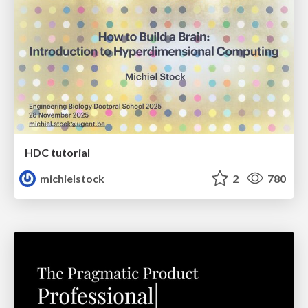
HDC tutorial
michielstock
2
780