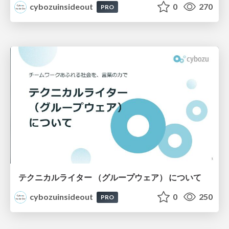
cybozuinsideout
0
270
PRO
テクニカルライター （グループウェア） について
cybozuinsideout
0
250
PRO