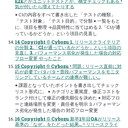
E2Eとかユニットテストとか、構文チェックもある •
気が付いたら増えてたりする
• CIの内容をすべて書き出した 「テストの種類」
「テスト対象」「テスト目的」で分類 • 一覧をもと
に、項目を整理 →品質特性に当てはめる 2.「CIが通
っているかどうか」という項目の見直し
14 Copyright © Cybozu 1. リリースクライテリア
の分類 2.「CIが通っているかどうか」という項目の
見直し 3. パフォーマンス劣化が発生した場合の対応
フロー変更 やったこと
15 Copyright © Cybozu • 問題 : リリース直前に対
応が必要でバタバタ • 普段パフォーマンスをモニタ
リングしているチームとの連携が難しい…
• 課題となっていたポイントを書き出してチェック
リスト形式に。 • カテゴリと重篤度、修正コストを
ランク付けして修正の優先順位を決めた • 対応フロ
ーと連絡場所を変更・責任者を明示 3. パフォーマン
ス劣化が発生した場合の 対応フロー変更
16 Copyright © Cybozu 新卒1年目QAがリリース
基準の「なぜ」をたどった結果… • リリースクライ