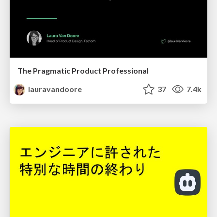
The Pragmatic Product Professional
lauravandoore
37
7.4k