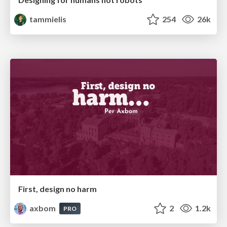
tammielis
254
26k
First, design no harm
axbom
2
1.2k
PRO