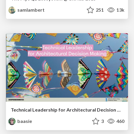
samlambert
251
13k
Technical Leadership for Architectural Decision Making
baasie
3
460