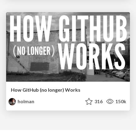
How GitHub (no longer) Works
holman
316
150k