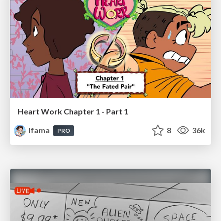
Heart Work Chapter 1 - Part 1
lfama
8
36k
PRO