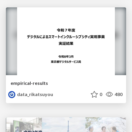
empirical-results
data_rikatsuyou
0
480