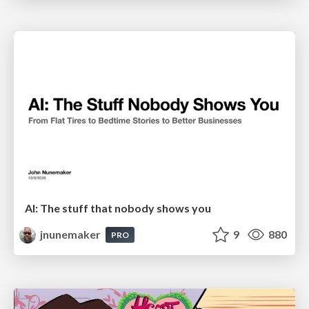
AI: The stuff that nobody shows you
jnunemaker
9
880
PRO