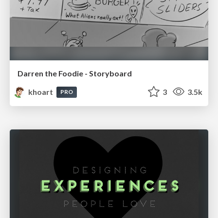
Darren the Foodie - Storyboard
khoart
3
3.5k
PRO