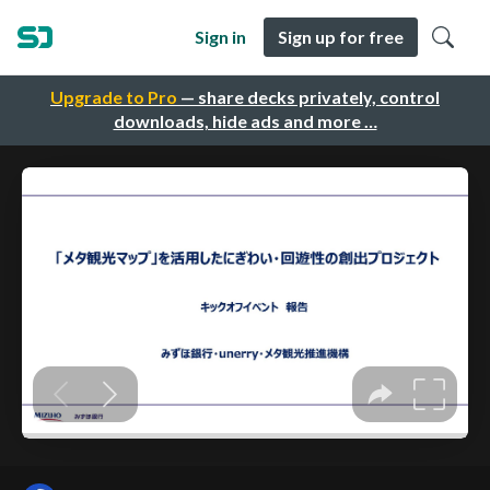
Sign in
Sign up for free
Upgrade to Pro
— share decks privately, control
downloads, hide ads and more …