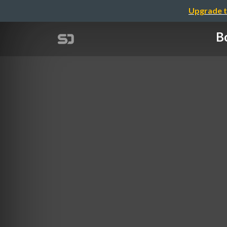
Upgrade t
B