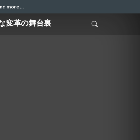
and more …
な変⾰の舞台裏