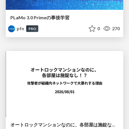
PLaMo 3.0 Primeの事後学習
pfn
0
270
PRO
オートロックマンションなのに、各部屋は施錠なし！？ 攻撃者が組織内ネットワークで大暴れする理由 / The Front Door Is Locked, but the Rooms Are Wide Open: Why Attackers Move Freely Inside Enterprise Networks