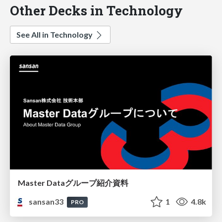
Other Decks in Technology
See All in Technology
Master Dataグループ紹介資料
sansan33
1
4.8k
PRO