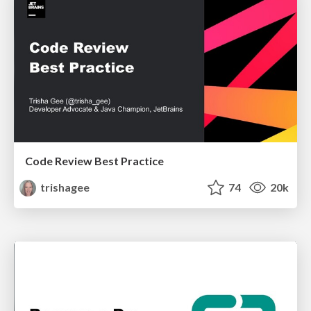
Code Review Best Practice
trishagee
74
20k