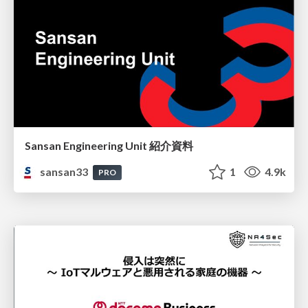
Sansan Engineering Unit 紹介資料
sansan33
1
4.9k
PRO