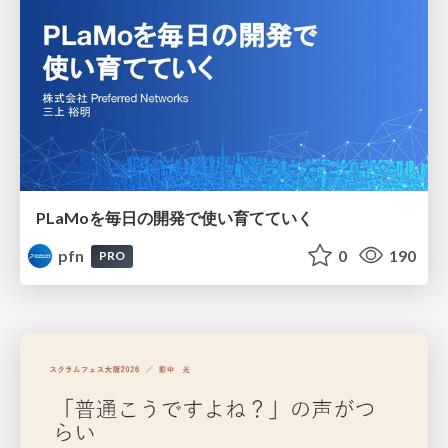
PLaMoを毎日の開発で使い育てていく
pfn
0
190
PRO