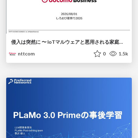
侵入は突然に 〜 IoTマルウェアと悪用される家庭の機器 ～ / When Intrusion Strikes: IoT Malware and the Abuse of Home Devices
nttcom
0
1.5k