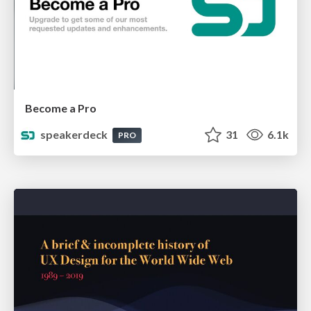
Become a Pro
speakerdeck
31
6.1k
PRO