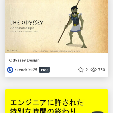
Odyssey Design
rkendrick25
2
750
PRO