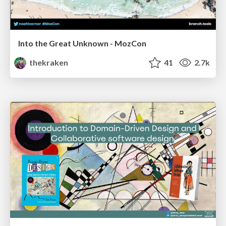
Into the Great Unknown - MozCon
thekraken
41
2.7k