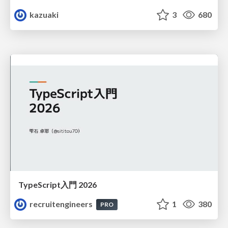
kazuaki
3
680
TypeScript入門 2026
recruitengineers
1
380
PRO