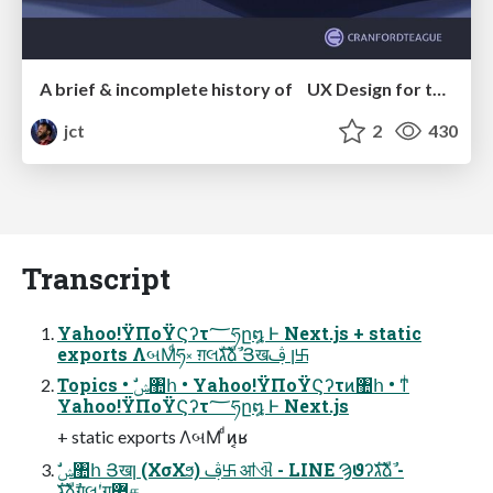
A brief & incomplete history of UX Design for the World Wide Web: 1989–2019
jct
2
430
Transcript
Yahoo!ΫΠοΫϚʔτ؅ཧը໘ Ͱ Next.js + static
exports ΛબΜͩཧ༝ ग़લؗגࣜձࣾ Յखן ࢤ࿕
Topics • ࣗݾ঺հ • Yahoo!ΫΠοΫϚʔτͷ঺հ • ͳͥ
Yahoo!ΫΠοΫϚʔτ؅ཧը໘ Ͱ Next.js
+ static exports ΛબΜ ͩͷ͔ʁ
גࣜձࣾग़લؗʹग़޲த