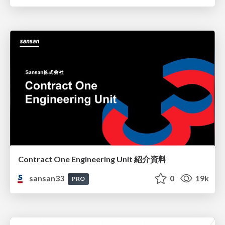
Contract One Engineering Unit 紹介資料
sansan33
0
19k
PRO