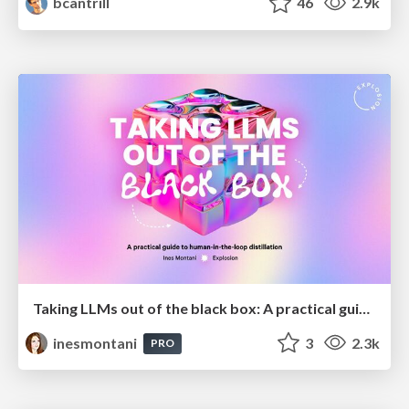
bcantrill
46
2.9k
Taking LLMs out of the black box: A practical guide to human-in-the-loop distillation
inesmontani
3
2.3k
PRO