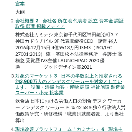
宮本
大嗣
会社概要 2 会社名 所在地 代表者 設立 資本金 認証
取得 顧問 掲載メディア
株式会社カミナシ 東京都千代田区神田鍛冶町3-7
神田カドウチビル 3F 代表取締役CEO 諸岡 裕人
2016年12月15日 4億9613万円 ISMS（ISO/IEC
27001:2013） 森・濱田松本法律事務所 弁護士 髙
橋悠 受賞歴 IVS主催 LAUNCHPAD 2020 優
勝 グッドデザイン賞2021
対象のマーケット 3 日本の半数以上と推定される
約3,900万人のノンデスクワーカーを対象としてい
ます。 設備・清掃 旅客・運輸 建設 福祉施設 製造業
スーパー・小売 接客業
飲食店 日本における労働人口の割合 デスク ワーカ
ー ノンデスク ワーカー ％ ％ 42 58 ※ 独立行政法人労
働政策研究・研修機構「職業別就業者数」より当社
算出
現場改善プラットフォーム「カミナシ」 4 現場主