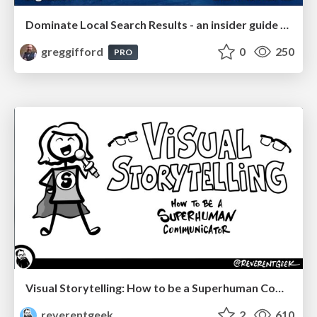
Dominate Local Search Results - an insider guide to GBP, reviews, and Local SEO
greggifford
0
250
PRO
Visual Storytelling: How to be a Superhuman Communicator
reverentgeek
2
610