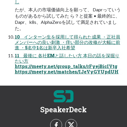
し
たが、本人の市場価値向上を願って、 Daprっていう
ものがあるから試してみた ら？と提案 • 最終的に、
Dapr、k8s、AlphaZeroを試し て満足されていまし
た。
10 インターン生を採用して得られた成果 ・正社員
メンバーへの良い刺激 ・痒い部分の改修が大幅に前
進 ・5名中1名は新卒入社希望
11 最後に 各社EMと話したい方 本日の話を深掘り
たい方
https://meety.net/group_talks/rFyejBicIVtg
https://meety.net/matches/IJeVyGYUpdUH
SpeakerDeck