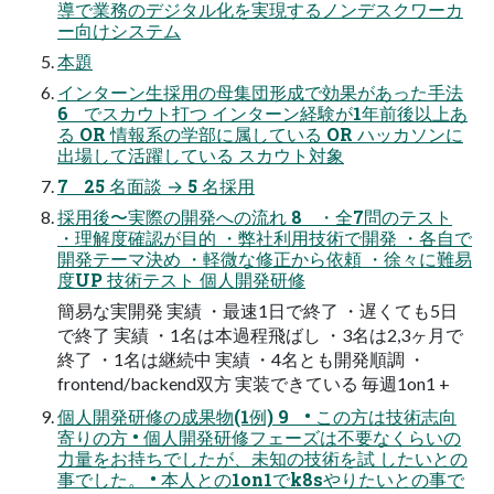
導で業務のデジタル化を実現するノンデスクワーカ
ー向けシステム
本題
インターン生採用の母集団形成で効果があった手法
6 でスカウト打つ インターン経験が1年前後以上あ
る OR 情報系の学部に属している OR ハッカソンに
出場して活躍している スカウト対象
7 25 名面談 → 5 名採用
採用後〜実際の開発への流れ 8 ・全7問のテスト
・理解度確認が目的 ・弊社利用技術で開発 ・各自で
開発テーマ決め ・軽微な修正から依頼 ・徐々に難易
度UP 技術テスト 個人開発研修
簡易な実開発 実績 ・最速1日で終了 ・遅くても5日
で終了 実績 ・1名は本過程飛ばし ・3名は2,3ヶ月で
終了 ・1名は継続中 実績 ・4名とも開発順調 ・
frontend/backend双方 実装できている 毎週1on1 +
個人開発研修の成果物(1例) 9 • この方は技術志向
寄りの方 • 個人開発研修フェーズは不要なくらいの
力量をお持ちでしたが、未知の技術を試 したいとの
事でした。 • 本人との1on1でk8sやりたいとの事で