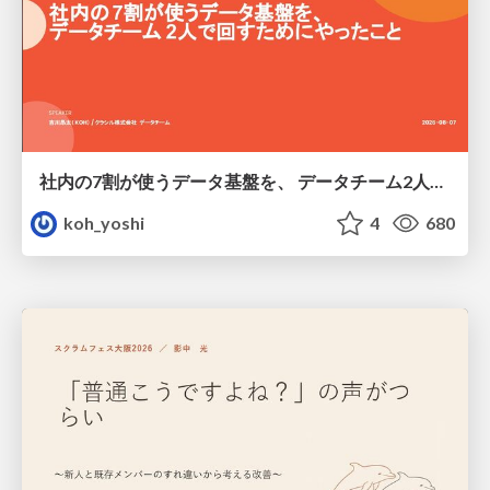
社内の7割が使うデータ基盤を、 データチーム2人で回すためにやったこと
koh_yoshi
4
680