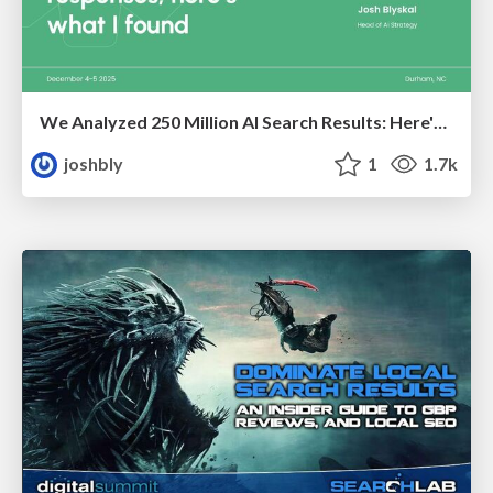
We Analyzed 250 Million AI Search Results: Here's What I Found
joshbly
1
1.7k