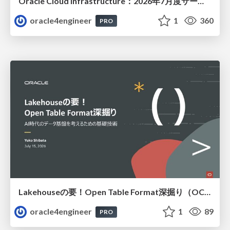
Oracle Cloud Infrastructure：2026年7月度サービス・アップデート
oracle4engineer
1
360
PRO
Lakehouseの要！Open Table Format深掘り（OCHaCafe Season 11 #6）
oracle4engineer
1
89
PRO