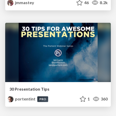
jmmastey
46
8.2k
30 Presentation Tips
portentint
1
360
PRO