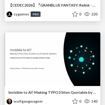
【CEDEC2026】『GRANBLUE FANTASY: Relink - Endless Ragnarok』のバトル制作事例 ～最高のキャラゲーを目指して～
cygames
0
220
PRO
Invisible to AI? Making TYPO3 Sites Quotable by AI Search Systems
wolfgangwagner
0
140