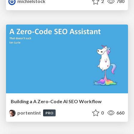
michielstock
2
780
Building a A Zero-Code AI SEO Workflow
portentint
0
660
PRO