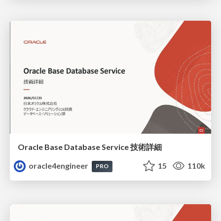
Oracle Base Database Service 技術詳細
oracle4engineer
15
110k
PRO