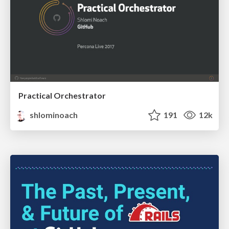
Practical Orchestrator
shlominoach
191
12k