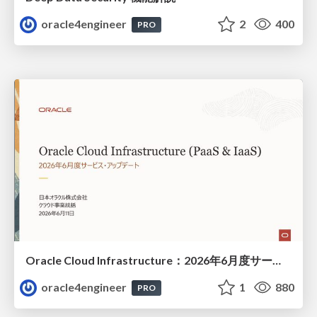
oracle4engineer
2
400
PRO
Oracle Cloud Infrastructure：2026年6月度サービス・アップデート
oracle4engineer
1
880
PRO