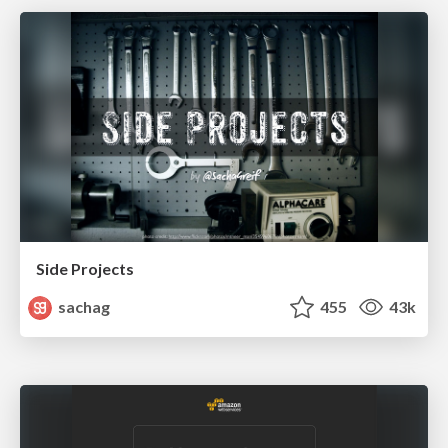
Side Projects
sachag
455
43k