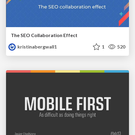
The SEO Collaboration Effect
kristinabergwall1
1
520