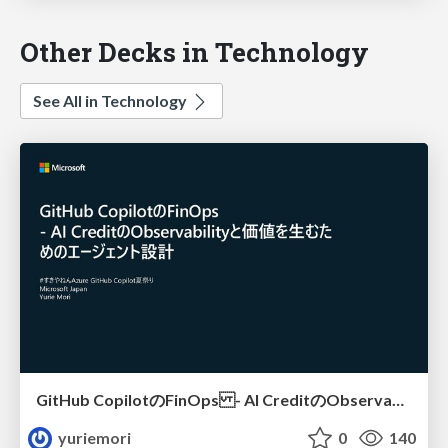
Other Decks in Technology
See All in Technology
GitHub CopilotのFinOps - AI CreditのObservabilityと価値を生むためのエージェント設計
yuriemori
0
140