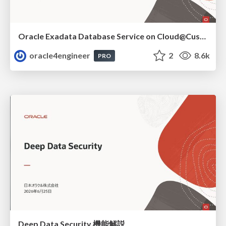
Oracle Exadata Database Service on Cloud@Customer X11M (ExaDB-C@C) サービス概要
oracle4engineer
2
8.6k
PRO
Deep Data Security 機能解説