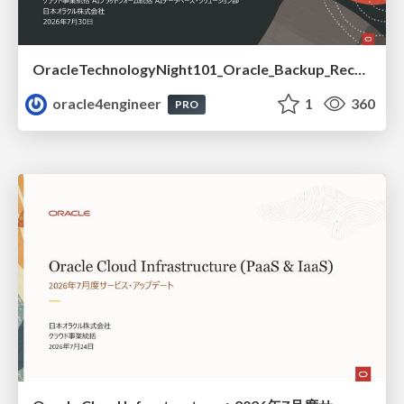
OracleTechnologyNight101_Oracle_Backup_Recovery_Strategy_from_REDO_UNDO
oracle4engineer
1
360
PRO