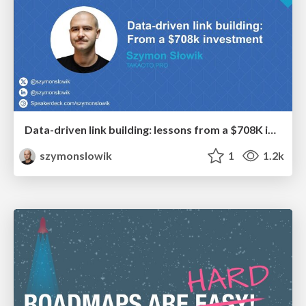
Data-driven link building: lessons from a $708K investment (BrightonSEO talk)
szymonslowik
1
1.2k