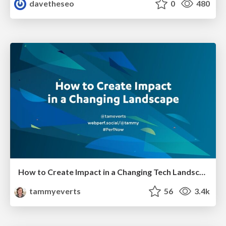
davetheseo
0
480
How to Create Impact in a Changing Tech Landscape [PerfNow 2023]
tammyeverts
56
3.4k