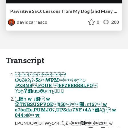
Pawsitive SEO: Lessons from My Dog (and Many Mistakes) on Thriving as a Consultant in the Age of AI
davidcarrasco
0
200
Transcript
!
ίʔυϨϏϡʔ-5ձWPM খࢁ݈ଠ
,PZBNB,FOUB !EPZBBBBBLFO
ϓϧϦΫ΁ͷηϧϑίϝϯτͱ͍͏খٕ 
גࣜձࣾTNBSUSPVOE$50૑ۀϝϯόʔ w
αʔόαΠυ,PUMJOʢ,UPSʣɾ7VF+4Λࠓ͸Α͘ॻ͍͍ͯ·͢ w
044׆ಈ w
LPUMJODTWͱ͍͏044࡞ऀʢ⭐໿ʣ w