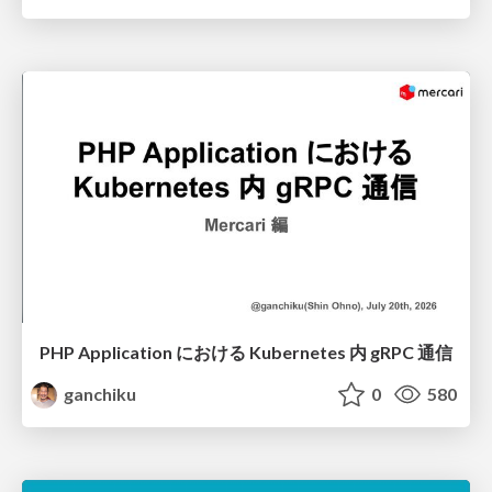
PHP Application における Kubernetes 内 gRPC 通信
ganchiku
0
580