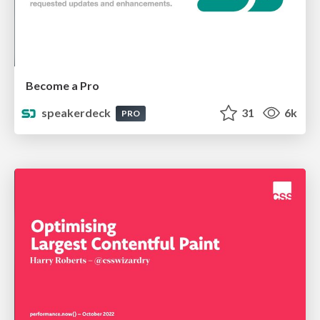
Become a Pro
speakerdeck
31
6k
PRO