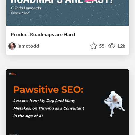
Product Roadmaps are Hard
iamctodd
55
12k