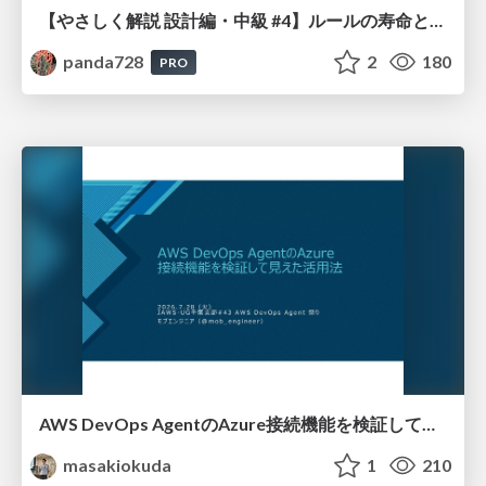
【やさしく解説 設計編・中級 #4】ルールの寿命と、システムの年輪
panda728
2
180
PRO
AWS DevOps AgentのAzure接続機能を検証して見えた活用法／Use Cases Verified for the AWS DevOps Agent's Azure Connectivity Feature
masakiokuda
1
210