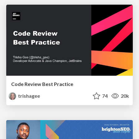
Code Review Best Practice
trishagee
74
20k