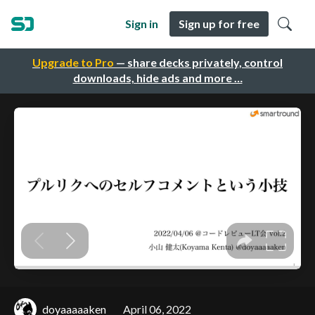
Sign in
Sign up for free
Upgrade to Pro
— share decks privately, control
downloads, hide ads and more …
doyaaaaaken
April 06, 2022