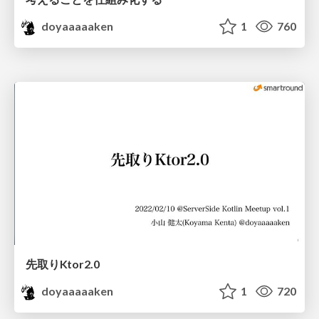
doyaaaaaken
1
760
先取りKtor2.0
doyaaaaaken
1
720