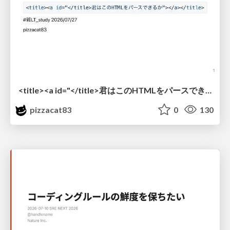
<title><a id="</title>君はこのHTMLをパースできるか"></a></title> #雑LT_study
pizzacat83
0
130