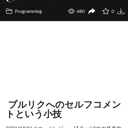
Programming
680
0
プルリクへのセルフコメン
トという小技