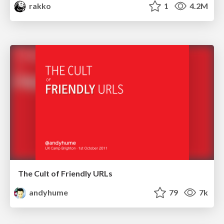
rakko
1
4.2M
The Cult of Friendly URLs
andyhume
79
7k