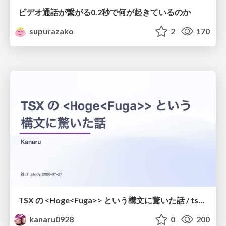
ビデオ通話が繋がる0.2秒で何が起きているのか
supurazako
2
170
TSX の <Hoge<Fuga>> という構文に驚いた話 / tsx-type-argument-syntax
kanaru0928
0
200