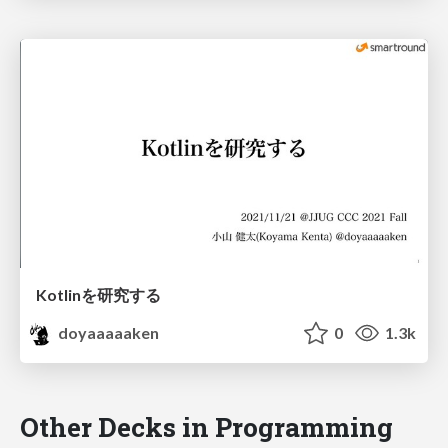
Kotlinを研究する
doyaaaaaken
0
1.3k
Other Decks in Programming