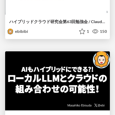
ハイブリッドクラウド研究会第63回勉強会 / ClaudeCode×Azure, GeminiCLI×Azure
ebibibi
1
150