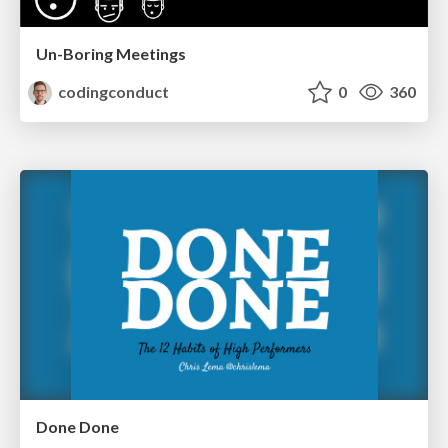
Un-Boring Meetings
codingconduct
0
360
Done Done