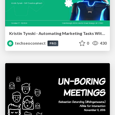
Kristin Tynski - Automating Marketing Tasks With AI
techseoconnect
0
430
PRO