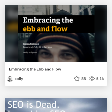
Embracing the Ebb and Flow
colly
88
5.1k