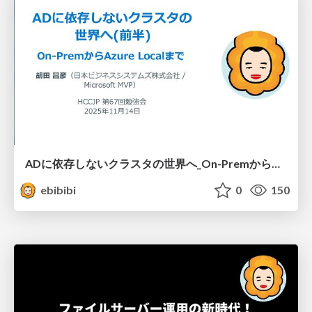
ADに依存しないクラスタの世界へ_On-PremからAzureLocalまで_前半_.pdf
ebibibi
0
150