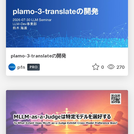
plamo-3-translateの開発
pfn
0
270
PRO