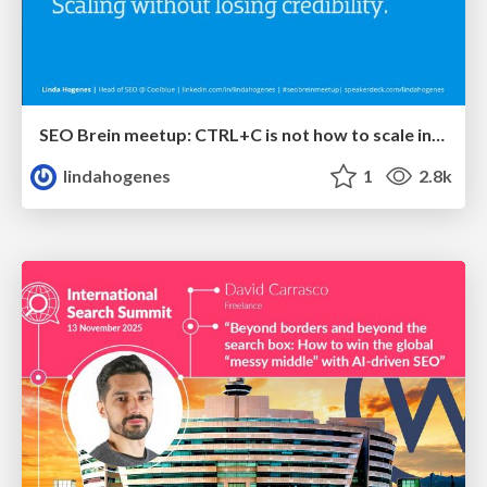
SEO Brein meetup: CTRL+C is not how to scale international SEO
lindahogenes
1
2.8k