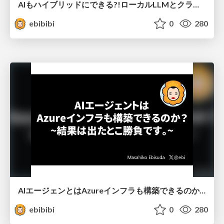
AIもハイブリッドにできる?!ローカルLLMとクラウドの組み合わせの可能性！
ebibibi
0
280
AIエージェンとはAzureインフラも構築できるのか？
ebibibi
0
280