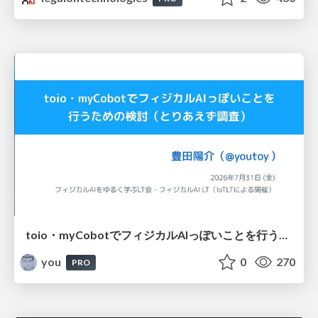
toio・myCobotでフィジカルAIっぽいことを行うための検討（とりあえず調査） / フィジカルAI LT（IoTLTによる開催）
you
0
270
PRO