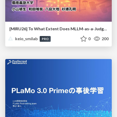
[MIRU26] To What Extent Does MLLM-as-a-Judge Exhibit Cross-Model Preference Bias?
keio_smilab
0
200
PRO