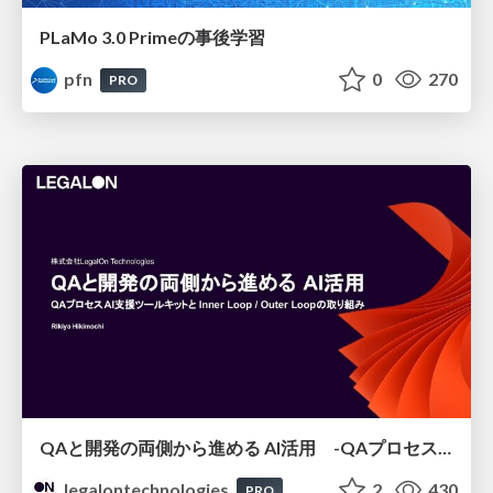
PLaMo 3.0 Primeの事後学習
pfn
0
270
PRO
QAと開発の両側から進める AI活用 -QAプロセスAI支援ツールキットと Inner Loop / Outer Loopの取り組み-
legalontechnologies
2
430
PRO