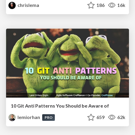
chrislema
186
16k
10 Git Anti Patterns You Should be Aware of
lemiorhan
659
62k
PRO