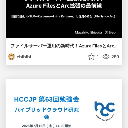
ファイルサーバー運用の新時代！Azure FilesとArc拡張の最前線
ebibibi
1
280