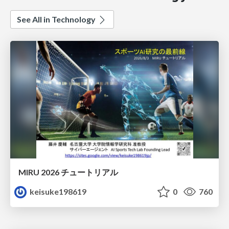
See All in Technology
MIRU 2026 チュートリアル
keisuke198619
0
760