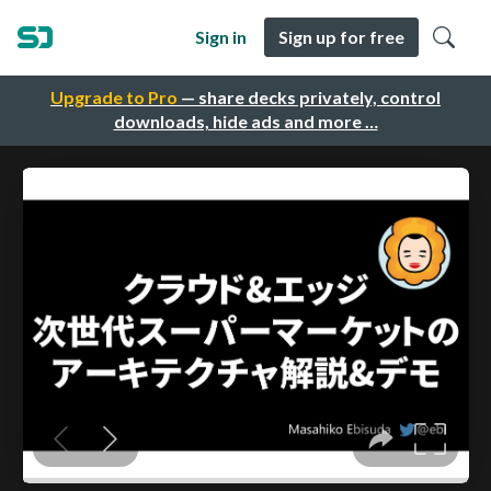
Sign in
Sign up for free
Upgrade to Pro
— share decks privately, control
downloads, hide ads and more …