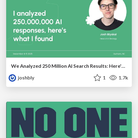
We Analyzed 250 Million AI Search Results: Here's What I Found
joshbly
1
1.7k