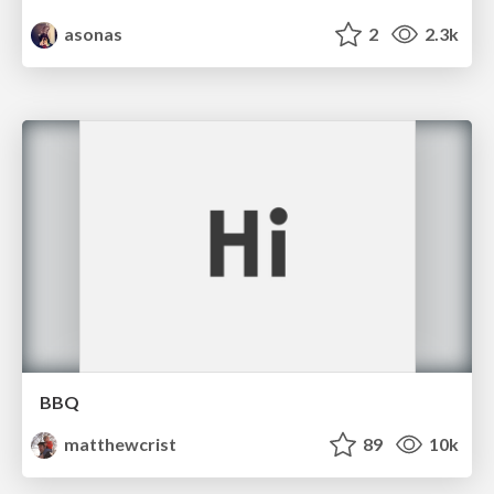
asonas
2
2.3k
BBQ
matthewcrist
89
10k