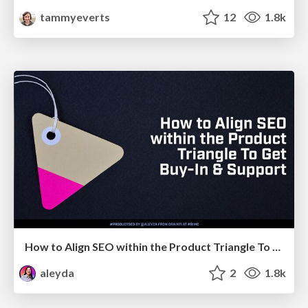
tammyeverts
12
1.8k
How to Align SEO within the Product Triangle To Get Buy-In & Support - #RIMC
aleyda
2
1.8k