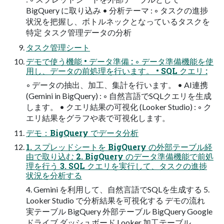
BigQuery に取り込み • 分析テーマ : ◦ タスクの進捗
状況を把握し、ボトルネックとなっているタスクを
特定 タスク管理データの分析
タスク管理シート
デモで使う機能 • データ準備 : ◦ データ準備機能を使
用し、データの前処理を行います。 • SQL クエリ :
◦ データの抽出、加工、集計を行います。 • AI連携
(Gemini in BigQuery) : ◦ 自然言語でSQLクエリを生成
します。 • クエリ結果の可視化 (Looker Studio) : ◦ ク
エリ結果をグラフや表で可視化します。
デモ：BigQuery でデータ分析
1. スプレッドシートを BigQuery の外部テーブル経
由で取り込む 2. BigQuery のデータ準備機能で前処
理を行う 3. SQL クエリを実行して、タスクの進捗
状況を分析する
4. Gemini を利用して、自然言語でSQLを生成する 5.
Looker Studio で分析結果を可視化する デモの流れ
実テーブル BigQuery 外部テーブル BigQuery Google
ドライブ ダッシュボード Looker 加工テーブル