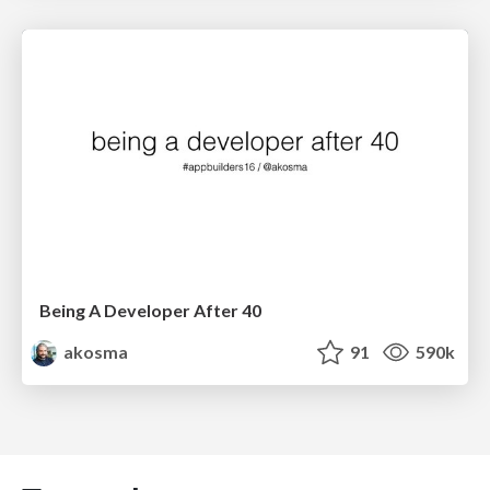
Being A Developer After 40
akosma
91
590k