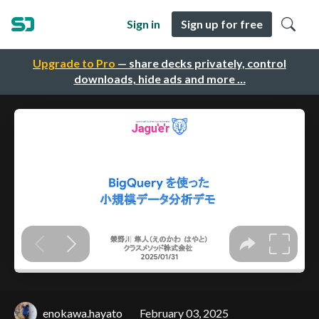
Sign in
Sign up for free
Upgrade to Pro
— share decks privately, control
downloads, hide ads and more …
enokawa.hayato
February 03, 2025