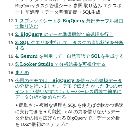
BigQuery タスク管理シート 参照 取り込み エクスポ
ート 前処理 ・データ準備支援 ・SQL生成
1. スプレッドシートを BigQuery 外部テーブル経由
で取り込む
2. BigQuery のデータ準備機能で前処理を行う
3. SQL クエリを実行して、タスクの進捗状況を分析
する
4. Gemini を利用して、自然言語で SQLを生成する
5. Looker Studio で分析結果を可視化する
まとめ
今回のデモでは、BigQuery を使った小規模データ
の分析を行いました。 デモで伝えたかった 3つのポ
イント : • 使いやすさ : ◦ サーバーレス環境で簡単に
データ分析が始められる
• 簡単さ : ◦ 複雑な処理も SQL を使えば柔軟かつ迅速
に実行できる • 可能性 : ◦ AI の力を借りながらデー
タ分析の幅を広げられる BigQuery で、データ分析
を DXの最初のステップに