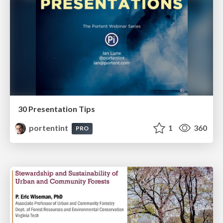
30 Presentation Tips
portentint
1
360
PRO