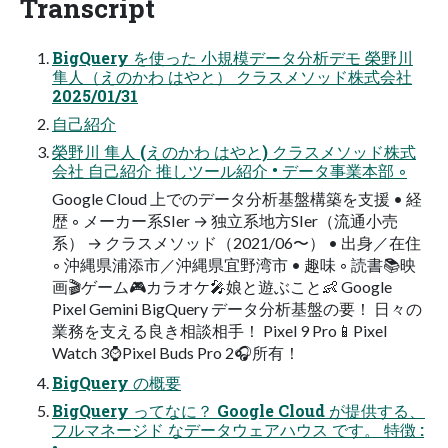
Transcript
BigQuery を使った 小規模データ分析デモ 榮野川
隼人（えのかわ はやと） クラスメソッド株式会社
2025/01/31
自己紹介
榮野川 隼人 (えのかわ はやと) クラスメソッド株式
会社 自己紹介 推しツール紹介 • データ事業本部 ◦
Google Cloud 上でのデータ分析基盤構築を支援 • 経
歴 ◦ メーカー系SIer → 独立系地方SIer（流通小売
系） → クラスメソッド（2021/06〜） • 出身／在住
◦ 沖縄県浦添市／沖縄県宜野湾市 • 趣味 ◦ 読書📚映
画🎬ゲーム🎮カラオケ🎤娘と遊ぶこと👶 Google
Pixel Gemini BigQuery データ分析基盤の要！ 日々の
業務を支える良き相談相手！ Pixel 9 Pro📱Pixel
Watch 3⌚Pixel Buds Pro 2🎧所有！
BigQuery の概要
BigQuery ってなに？ Google Cloud が提供する、
フルマネージド なデータウェアハウス です。 特徴 :