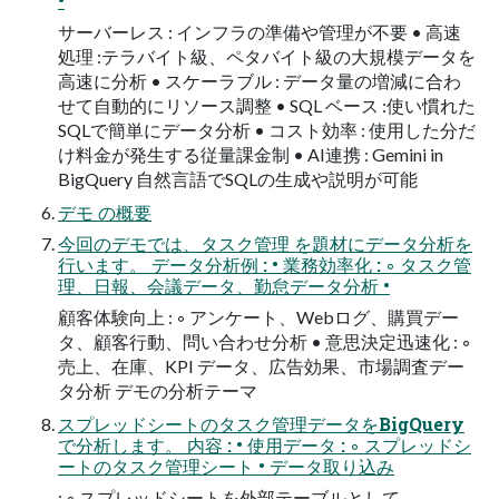
•
サーバーレス : インフラの準備や管理が不要 • 高速
処理 :テラバイト級、ペタバイト級の大規模データを
高速に分析 • スケーラブル : データ量の増減に合わ
せて自動的にリソース調整 • SQL ベース :使い慣れた
SQLで簡単にデータ分析 • コスト効率 : 使用した分だ
け料金が発生する従量課金制 • AI連携 : Gemini in
BigQuery 自然言語でSQLの生成や説明が可能
デモ の概要
今回のデモでは、タスク管理 を題材にデータ分析を
行います。 データ分析例 : • 業務効率化 : ◦ タスク管
理、日報、会議データ、勤怠データ分析 •
顧客体験向上 : ◦ アンケート、Webログ、購買デー
タ、顧客行動、問い合わせ分析 • 意思決定迅速化 : ◦
売上、在庫、KPI データ、広告効果、市場調査デー
タ分析 デモの分析テーマ
スプレッドシートのタスク管理データをBigQuery
で分析します。 内容 : • 使用データ : ◦ スプレッドシ
ートのタスク管理シート • データ取り込み
: ◦ スプレッドシートを外部テーブルとして