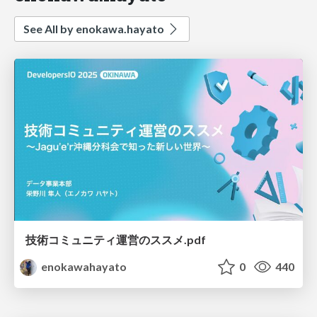
See All by enokawa.hayato
技術コミュニティ運営のススメ.pdf
enokawahayato
0
440