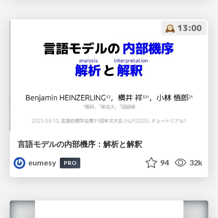
言語モデルの内部機序：解析と解釈
eumesy
94
32k
PRO