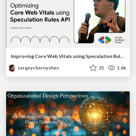
Improving Core Web Vitals using Speculation Rules API
sergeychernyshev
21
1.6k