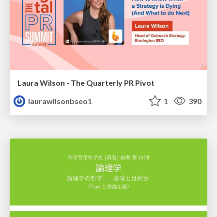
Laura Wilson - The Quarterly PR Pivot
laurawilsonbseo1
1
390