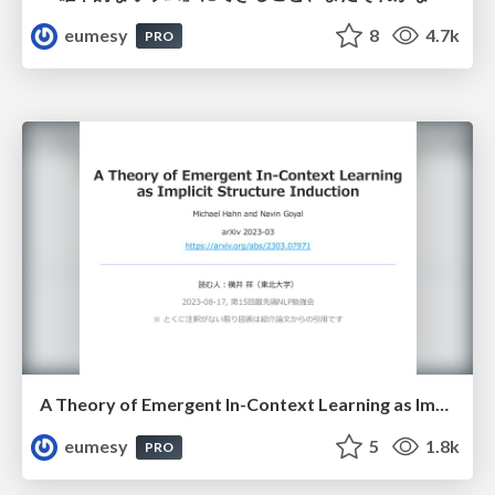
eumesy
8
4.7k
PRO
A Theory of Emergent In-Context Learning as Implicit Structure Induction
eumesy
5
1.8k
PRO