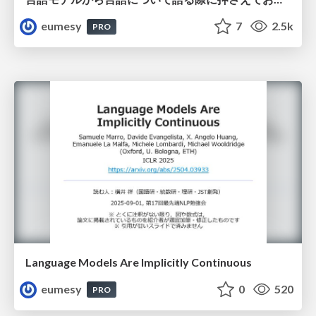
eumesy
7
2.5k
PRO
Language Models Are Implicitly Continuous
eumesy
0
520
PRO