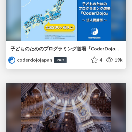
子どものためのプログラミング道場『CoderDojo』〜法人提携例〜 / Partnership with CoderDojo Japan
coderdojojapan
4
19k
PRO