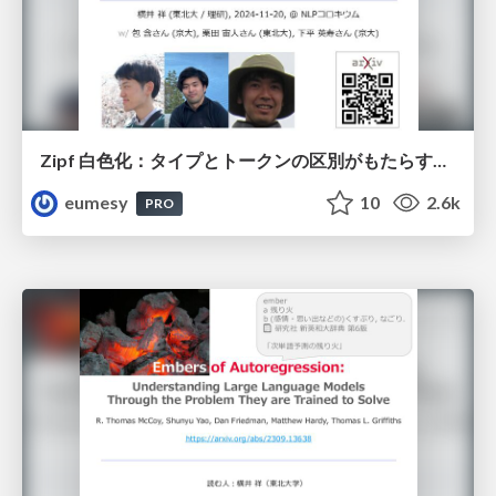
Zipf 白色化：タイプとトークンの区別がもたらす良質な埋め込み空間と損失関数
eumesy
10
2.6k
PRO