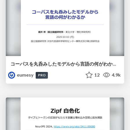
コーパスを丸呑みしたモデルから言語の何がわかるか
eumesy
12
4.9k
PRO