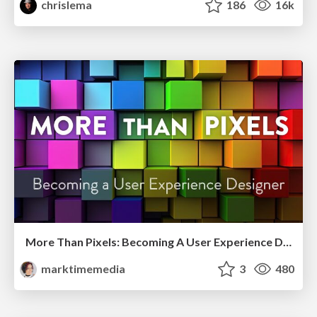
chrislema
186
16k
More Than Pixels: Becoming A User Experience Designer
marktimemedia
3
480