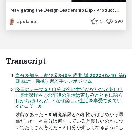
Navigating the Design Leadership Dip - Product Design Week Design Leaders+ Conference 2024
apolaine
1
390
Transcript
⾃分を知る，遊び場を作る 横井 祥 2022-02-10, 第6
回 統計・機械学習若⼿シンポジウム
今⽇のテーマ 2 • ⾃分は今の⽣活がなかなか楽しい
− 博⼠課程やその前後の⽣活は苦しみとともに語ら
れがちだけれど… • なぜ楽しい⽣活を享受できてい
るの…︖ − ✘
才能があった − ✘ 研究業界との相性がはじめから最
⾼だった − ✔ ⾃分は何をしていると楽しいのかにつ
いてたくさん考えた − ✔ ⾃分が楽しくなるようにし