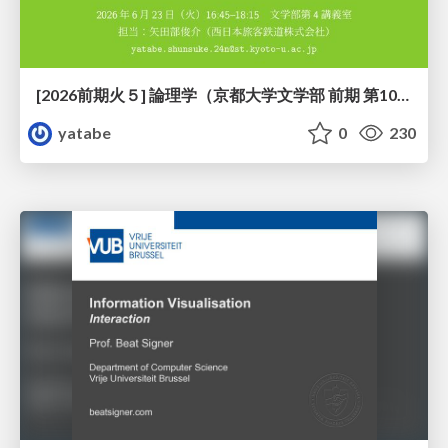
[2026前期火５] 論理学（京都大学文学部 前期 第10回）「論理学の哲学——意味とは何か（Tonkと推論主義）」
yatabe
0
230