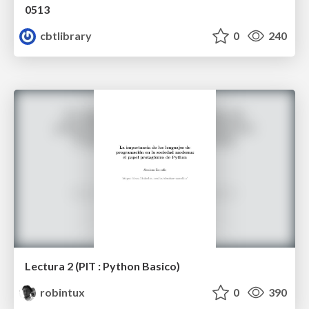
0513
cbtlibrary
0
240
Lectura 2 (PIT : Python Basico)
robintux
0
390