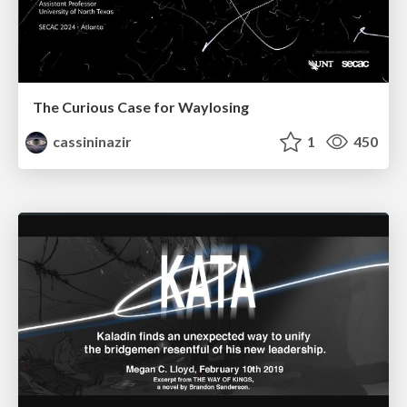
The Curious Case for Waylosing
cassininazir
1
450