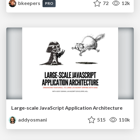
bkeepers
72
12k
PRO
Large-scale JavaScript Application Architecture
addyosmani
515
110k