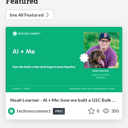
Featured
See All Featured
Noah Learner - AI + Me: how we built a GSC Bulk Export data pipeline
techseoconnect
0
350
PRO