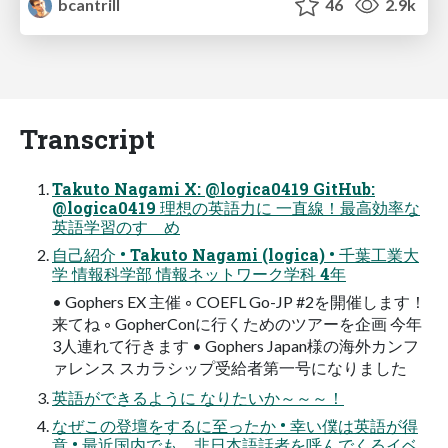
bcantrill
46
2.9k
Transcript
Takuto Nagami X: @logica0419 GitHub:
@logica0419 理想の英語力に 一直線！最高効率な
英語学習のすゝめ
自己紹介 • Takuto Nagami (logica) • 千葉工業大
学 情報科学部 情報ネットワーク学科 4年
• Gophers EX 主催 ◦ COEFL Go-JP #2を開催します！
来てね ◦ GopherConに行くためのツアーを企画 今年
3人連れて行きます • Gophers Japan様の海外カンフ
ァレンス スカラシップ受給者第一号になりました
英語ができるように なりたいか～～～！
なぜこの登壇をするに至ったか • 幸い僕は英語が得
意 • 最近国内でも、非日本語話者を呼んでくるイベ