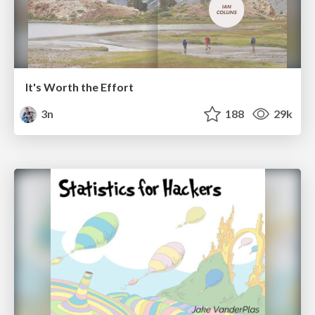
It's Worth the Effort
3n
188
29k