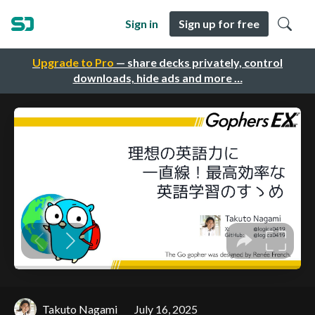
Sign in
Sign up for free
Upgrade to Pro
— share decks privately, control
downloads, hide ads and more …
Takuto Nagami
July 16, 2025