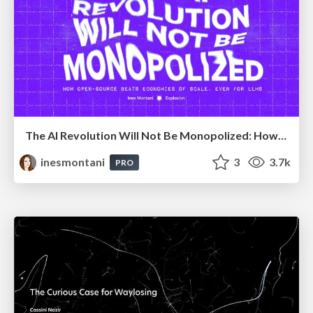
The AI Revolution Will Not Be Monopolized: How open-source beats economies of scale, even for LLMs
inesmontani
3
3.7k
PRO