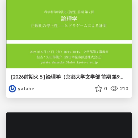
[2026前期火５] 論理学（京都大学文学部 前期 第9回）「正規化の停止性——ヒドラゲームによる証明」
yatabe
0
210