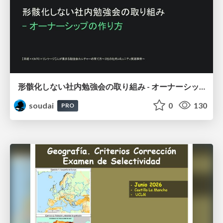
形骸化しない社内勉強会の取り組み - オーナーシップの作り方 / In-house study session
soudai
0
130
PRO