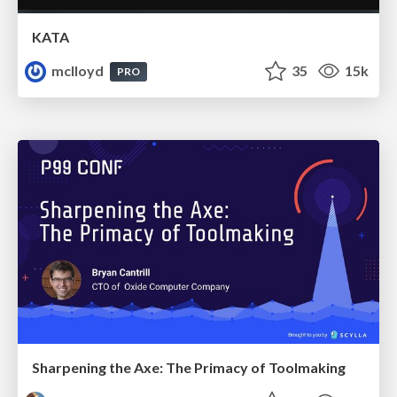
KATA
mclloyd
35
15k
PRO
Sharpening the Axe: The Primacy of Toolmaking