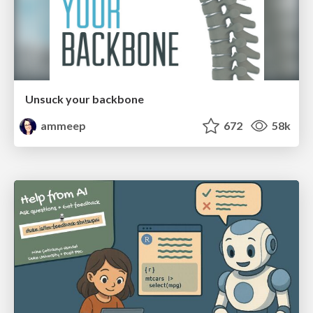
Unsuck your backbone
ammeep
672
58k