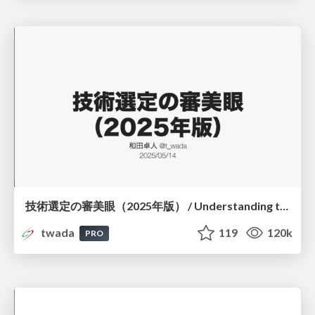
技術選定の審美眼（2025年版） / Understanding the Spiral of Technologies 2025 edition
twada
119
120k
PRO