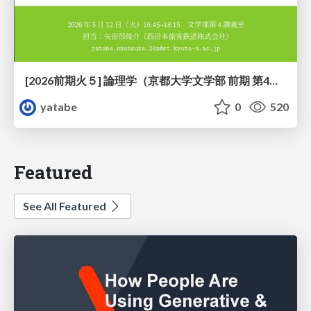
[2026前期火５] 論理学（京都大学文学部 前期 第4回）「 ならば（→）の導入と証明ネット」
yatabe
0
520
Featured
See All Featured