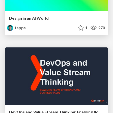
Design in an AI World
tapps
1
270
DevOps and Value Stream Thinking: Enabling flow, efficiency and business value