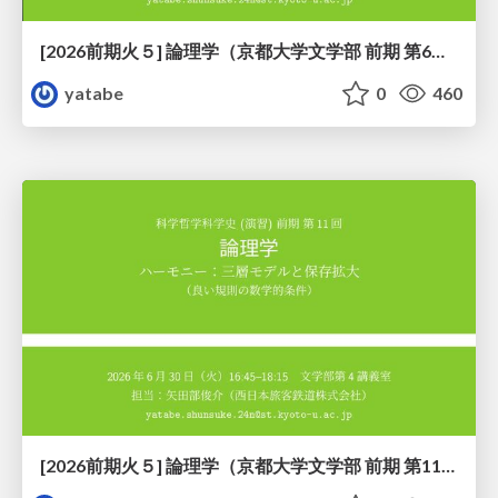
[2026前期火５] 論理学（京都大学文学部 前期 第6回）「かつとまたはの規則」
yatabe
0
460
[2026前期火５] 論理学（京都大学文学部 前期 第11回）「ハーモニー：三層モデルと保存拡大」