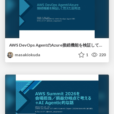
AWS DevOps AgentのAzure接続機能を検証して見えた活用法／Use Cases Verified for the AWS DevOps Agent's Azure Connectivity Feature
masakiokuda
1
220