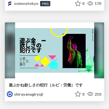
sciencetokyo
0
170
PRO
遊ぶかね欲しさの犯行（ルビ：労働）です
shirayanagiryuji
0
210