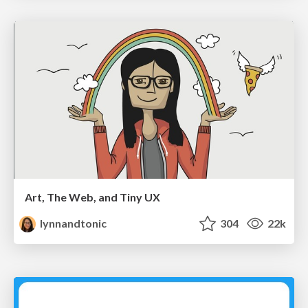
Art, The Web, and Tiny UX
lynnandtonic
304
22k