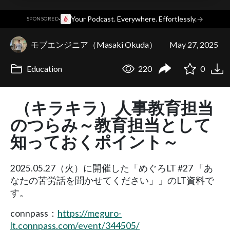
·
Your Podcast. Everywhere. Effortlessly.
→
SPONSORED
モブエンジニア（Masaki Okuda）
May 27, 2025
Education
220
0
（キラキラ）人事教育担当
のつらみ～教育担当として
知っておくポイント～
2025.05.27（火）に開催した「めぐろLT #27 「あ
なたの苦労話を聞かせてください」」のLT資料で
す。
connpass：
https://meguro-
lt.connpass.com/event/344505/