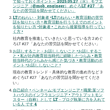
て知っておくポイント～ 2025.05.27（火） モブエ
ンジニア（@mob_engineer） めぐろLT #27 「あ
なたの苦労話を聞かせてください」
LTのねらい・対象者 •LTのねらい • 教育活動の苦労
話を知りたい方 • 教育活動を行ううえでのポイント
を知りたい方 •対象者 • これから後輩指導を行ってい
く方 •
社内教育を推進していきたいと思っている方 2 めぐ
ろLT #27 「あなたの苦労話を聞かせてください」
お話しすること・お話ししないこと •お話しするこ
と • 私が社内教育担当時代に経験したつらみ • 教育
担当時代のつらみから感じた気づき • 教育活動のポ
イント •お話ししないこと •
現在の教育トレンド・具体的な教育の進め方など 3
めぐろLT #27 「あなたの苦労話を聞かせてくださ
い」
自己紹介 • ペンネーム:モブエンジニア • 職業:某ソフ
トハウスのインフラエンジニア • アウトプットモン
スター（自称）として LT・ブログ執筆に力を入れて
いる人 です 4