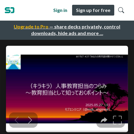
Sign in
Sign up for free
Upgrade to Pro
— share decks privately, control
downloads, hide ads and more …