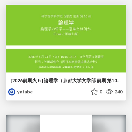
[2026前期火５] 論理学（京都大学文学部 前期 第10回）「論理学の哲学——意味とは何か（Tonkと推論主義）」
yatabe
0
240