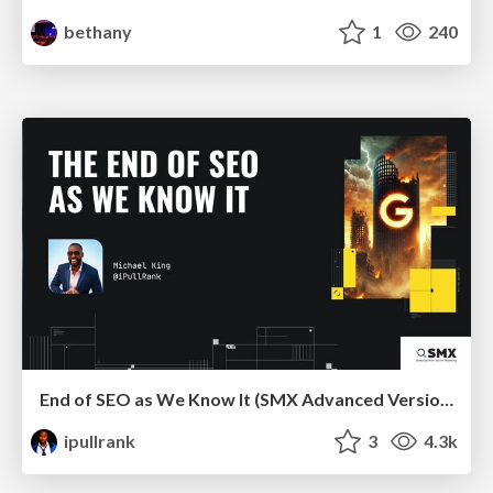
bethany
1
240
End of SEO as We Know It (SMX Advanced Version)
ipullrank
3
4.3k