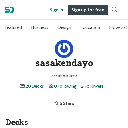
Sign in
Sign up for free
Featured
Business
Design
Education
How-to &
sasakendayo
sasakendayo
20 Decks
0 Following
2 Followers
6 Stars
Decks