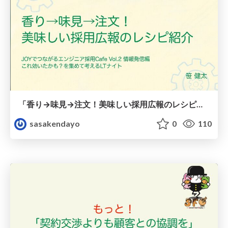
「香り→味見→注文！美味しい採用広報のレシピ紹介」
sasakendayo
0
110