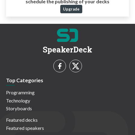
schedule the publishing of your decks
Upgrade
SpeakerDeck
Top Categories
Programming
Technology
Storyboards
Featured decks
Featured speakers