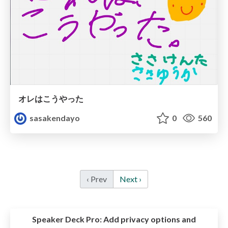
オレはこうやった
sasakendayo
0
560
‹ Prev
Next ›
Speaker Deck Pro:
Add privacy options and