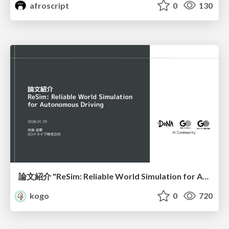
afroscript
0
130
論文紹介 "ReSim: Reliable World Simulation for Autonomous Driving"
kogo
0
720