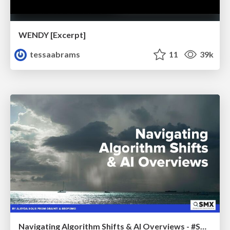
WENDY [Excerpt]
tessaabrams
11
39k
Navigating Algorithm Shifts & AI Overviews - #SMXNext