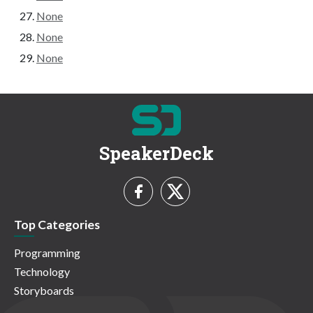
None
None
None
SpeakerDeck
Top Categories
Programming
Technology
Storyboards