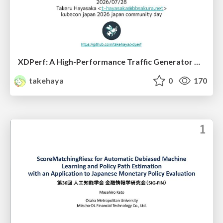
XDPerf: A High-Performance Traffic Generator Built with WASM and eBPF
takehaya
0
170