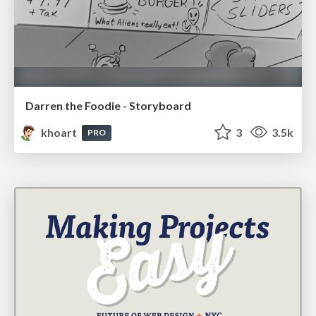
Darren the Foodie - Storyboard
khoart
3
3.5k
PRO