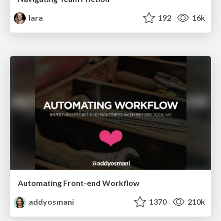
lara
192
16k
Automating Front-end Workflow
addyosmani
1370
210k