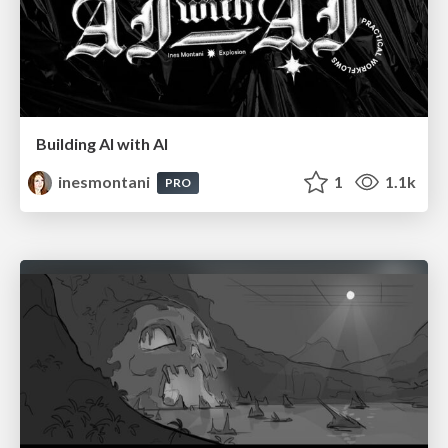
Building AI with AI
inesmontani
1
1.1k
PRO