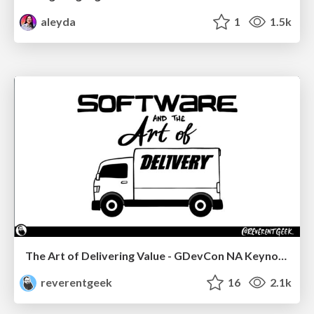
aleyda
1
1.5k
The Art of Delivering Value - GDevCon NA Keynote
reverentgeek
16
2.1k