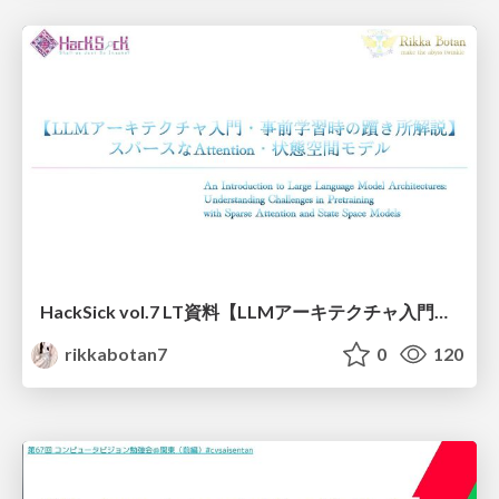
HackSick vol.7 LT資料【LLMアーキテクチャ入門・事前学習時の躓き所解説】 スパースなAttention・状態空間モデル
rikkabotan7
0
120