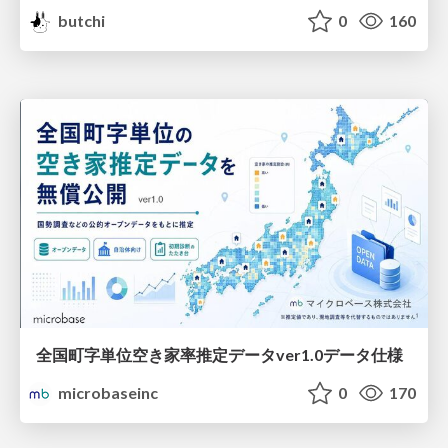
butchi
0
160
全国町字単位空き家率推定データver1.0データ仕様
microbaseinc
0
170