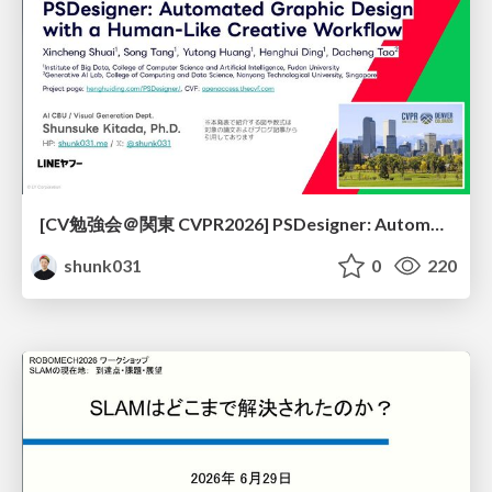
[CV勉強会＠関東 CVPR2026] PSDesigner: Automated Graphic Design with a Human-Like Creative Workflow / kantocv 67th CVPR 2026
shunk031
0
220