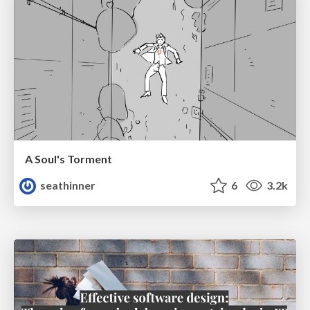
A Soul's Torment
seathinner
6
3.2k