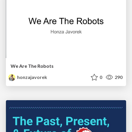
We Are The Robots
honzajavorek
0
290