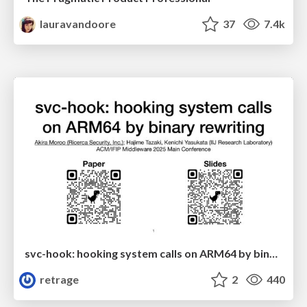
lauravandoore
37
7.4k
svc-hook: hooking system calls on ARM64 by binary rewriting
retrage
2
440