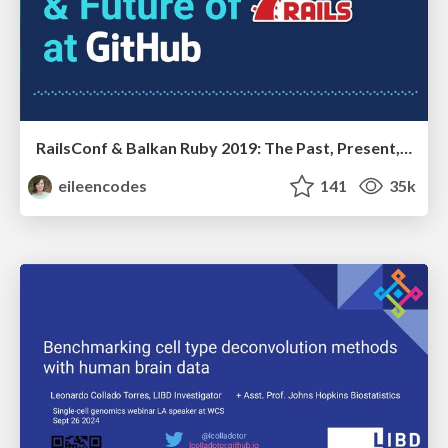
RailsConf & Balkan Ruby 2019: The Past, Present, and Future of Rails at GitHub
eileencodes
141
35k