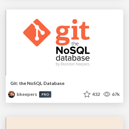
Git: the NoSQL Database
bkeepers
432
67k
PRO