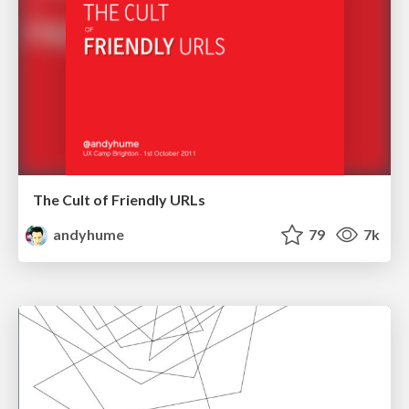
The Cult of Friendly URLs
andyhume
79
7k