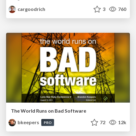
cargoodrich
3
760
The World Runs on Bad Software
bkeepers
72
12k
PRO