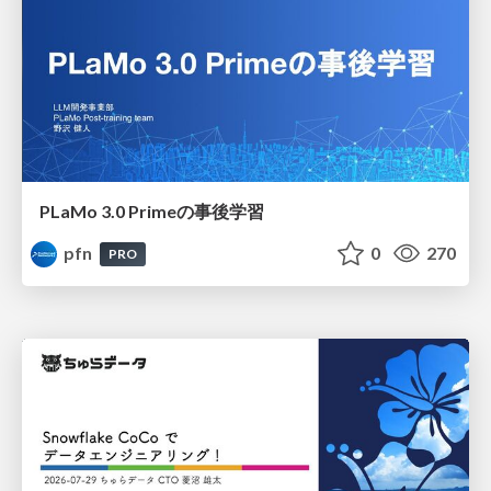
PLaMo 3.0 Primeの事後学習
pfn
0
270
PRO