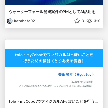
ウォーターフォール開発案件のPMとしてAI活用を模索している話
hatahata021
3
310
toio・myCobotでフィジカルAIっぽいことを行うための検討（とりあえず調査） / フィジカルAI LT（IoTLTによる開催）