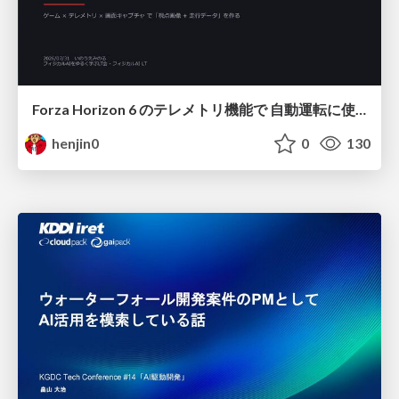
Forza Horizon 6 のテレメトリ機能で 自動運転に使えそうな学習データを集める話
henjin0
0
130