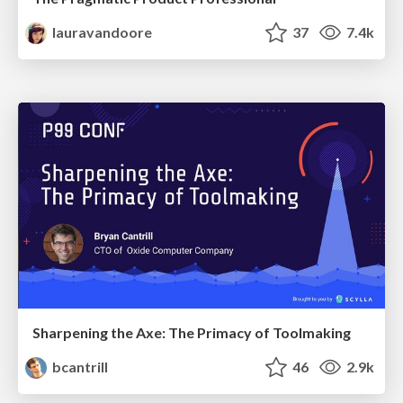
lauravandoore
37
7.4k
Sharpening the Axe: The Primacy of Toolmaking
bcantrill
46
2.9k