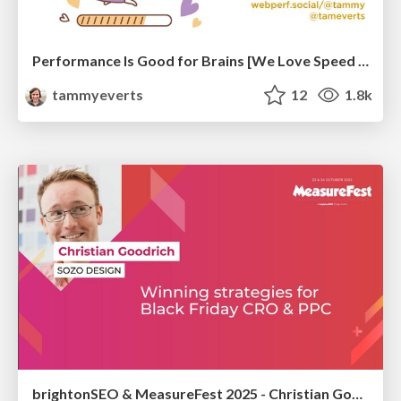
Performance Is Good for Brains [We Love Speed 2024]
tammyeverts
12
1.8k
brightonSEO & MeasureFest 2025 - Christian Goodrich - Winning strategies for Black Friday CRO & PPC