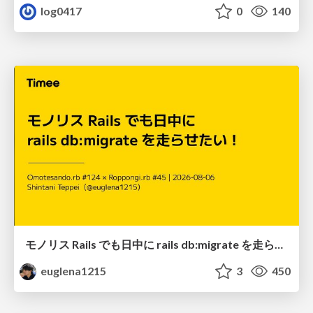
log0417
0
140
モノリス Rails でも日中に rails db:migrate を走らせたい！ / Daytime rails db:migrate on Monolithic Rails!
euglena1215
3
450