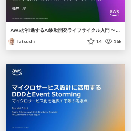
AWSが推進する AI駆動開発ライフサイクル入門 〜 AI駆動開発時代に必要な人材とは 〜 / introduction_to_aidlc_and_skills
fatsushi
14
16k