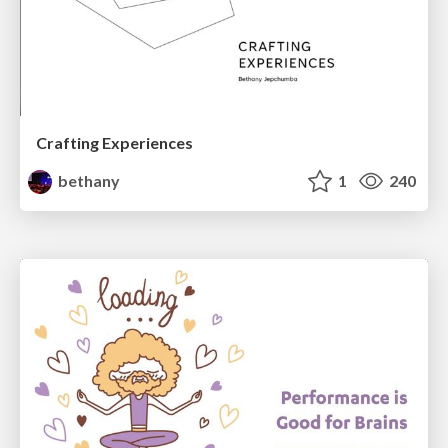
Crafting Experiences
bethany
1
240