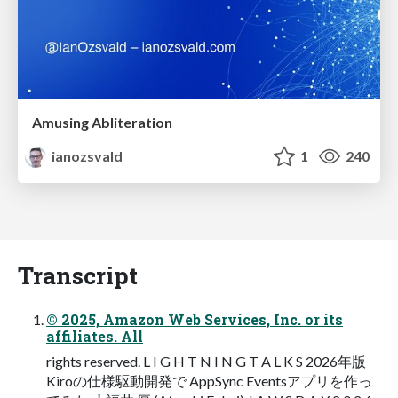
Amusing Abliteration
ianozsvald
1
240
Transcript
© 2025, Amazon Web Services, Inc. or its
affiliates. All
rights reserved. L I G H T N I N G T A L K S 2026年版
Kiroの仕様駆動開発で AppSync Eventsアプリを作っ