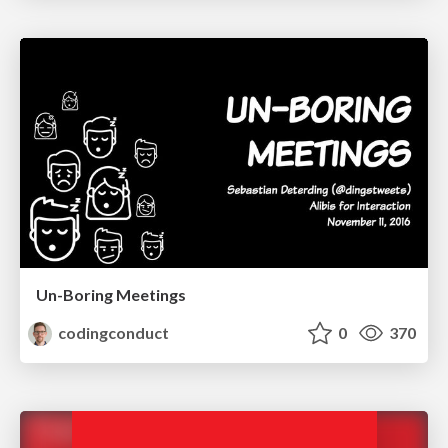
Un-Boring Meetings
codingconduct
0
370