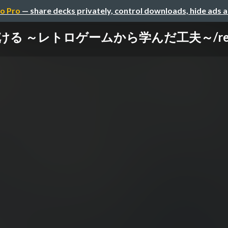
o Pro
— share decks privately, control downloads, hide ads 
 ～レトロゲームから学んだ工夫～/retro_ga