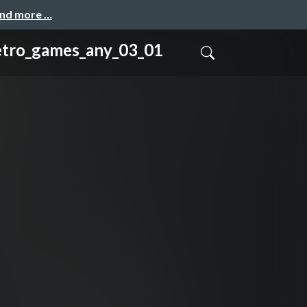
and more …
mes_any_03_01