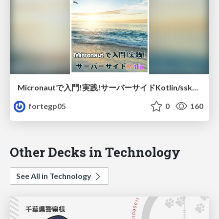
Micronautで入門!実践!サーバーサイドKotlin/sskm1_sample
fortegp05
0
160
Other Decks in Technology
See All in Technology