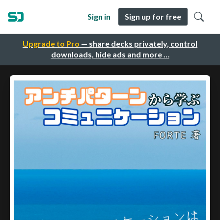
Sign in
Sign up for free
Upgrade to Pro
— share decks privately, control
downloads, hide ads and more …