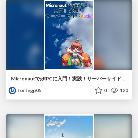
MicronautでgRPCに入門！実践！サーバーサイドKotlin/sskm2_sample
fortegp05
0
120