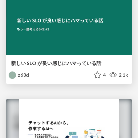
新しい SLO が良い感じにハマっている話
z63d
4
2.1k