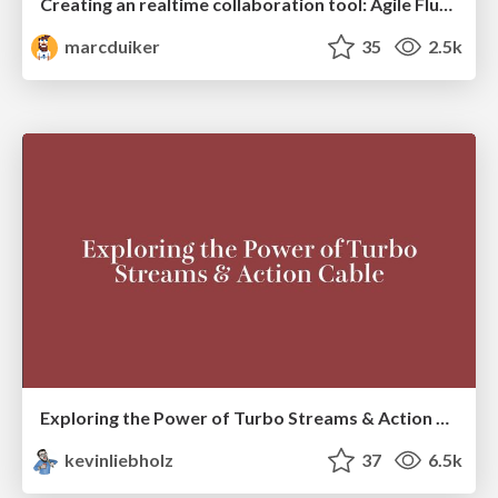
Creating an realtime collaboration tool: Agile Flush - .NET Oxford
marcduiker
35
2.5k
Exploring the Power of Turbo Streams & Action Cable | RailsConf2023
kevinliebholz
37
6.5k