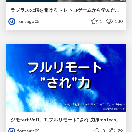
ラプラスの箱を開ける ～レトロゲームから学んだ工夫～/retro_games_any_03_01
fortegp05
1
100
ジモtechVol1_LT_フルリモート"され"力/jimotech_lt_1
fortegp05
0
79