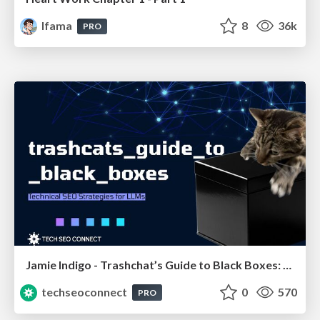
lfama
8
36k
PRO
Jamie Indigo - Trashchat’s Guide to Black Boxes: Technical SEO Tactics for LLMs
techseoconnect
0
570
PRO