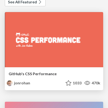
See All Featured
GitHub's CSS Performance
jonrohan
1033
470k