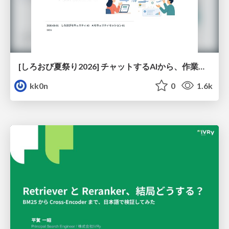
[しろおび夏祭り2026] チャットするAIから、作業するAIへ - 使われ方の変化と、その裏側で起きていること
kk0n
0
1.6k