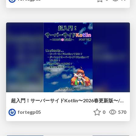
超入門！サーバーサイドKotlin〜2026春更新版〜/sski1
fortegp05
0
570