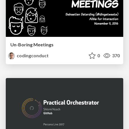
Un-Boring Meetings
codingconduct
0
370