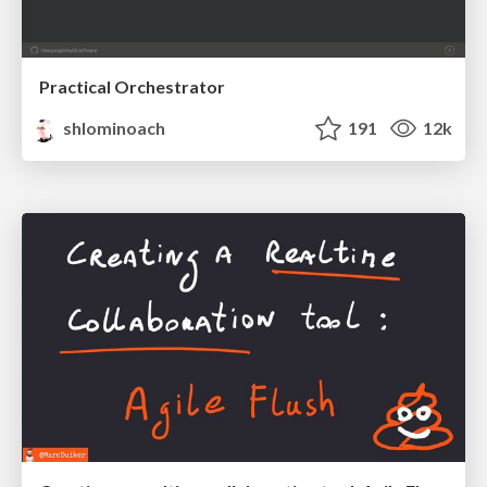
Practical Orchestrator
shlominoach
191
12k