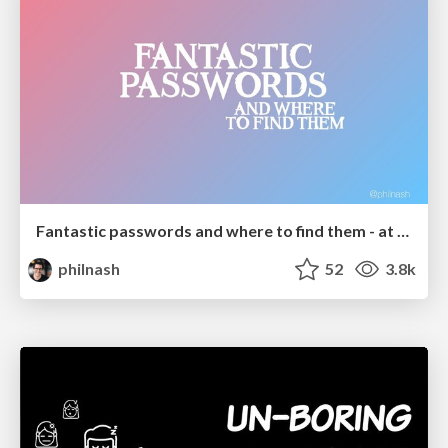
Fantastic passwords and where to find them - at NoRuKo
philnash
52
3.8k