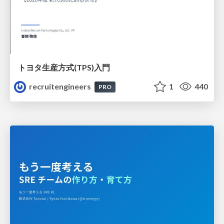
トヨタ⽣産⽅式(TPS)⼊⾨
recruitengineers
1
440
PRO