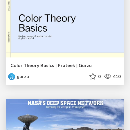
Color Theory Basics | Prateek | Gurzu
gurzu
0
410