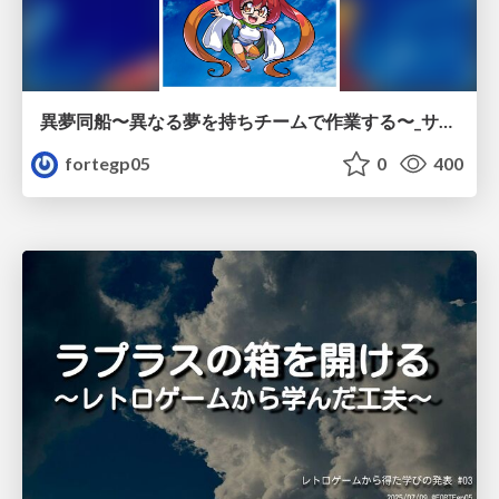
異夢同船〜異なる夢を持ちチームで作業する〜_サンプル/imudousen_sample
fortegp05
0
400