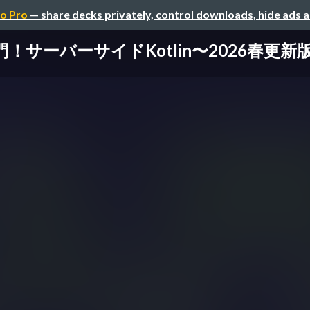
o Pro
— share decks privately, control downloads, hide ads 
！サーバーサイドKotlin〜2026春更新版〜