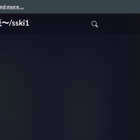
and more …
/sski1