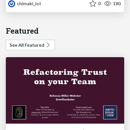
chimaki_iot
0
180
Featured
See All Featured