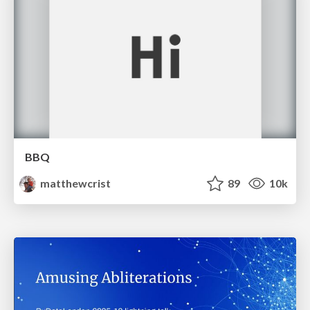
BBQ
matthewcrist
89
10k