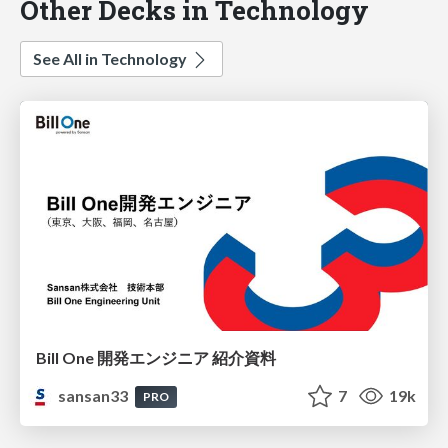
Other Decks in Technology
See All in Technology
Bill One 開発エンジニア 紹介資料
sansan33
7
19k
PRO