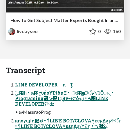
How to Get Subject Matter Experts Bought In and Actively Contributing to SEO & PR Initiatives.
livdayseo
0
160
Transcript
LINE DEVELOPER ͷ ͢͢Ί
Programing͸ࡢ೥11݄͔ΒνϟϨϯδதɻ • ࠓ͸LINE
DEVELOPERʢࣗশʣ
• @MasuraoProg
͜ͷηογϣϯͷ໨త • ͳͥLINE BOT/CLOVAΛ͓εεϝ͢Δͷ͔ɿॳ৺ऀฤ
• ͳͥLINE BOT/CLOVAΛ͓εεϝ͢Δͷ͔ɿϓϩฤ • ࠂ஌2ݸ