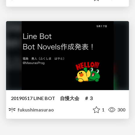
20190517 LINE BOT 自慢大会 ＃３
fukushimasurao
1
300