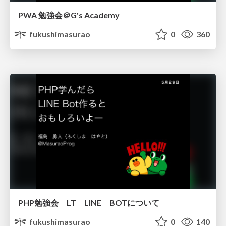
PWA 勉強会＠G's Academy
fukushimasurao
0
360
PHP勉強会 LT LINE BOTについて
fukushimasurao
0
140