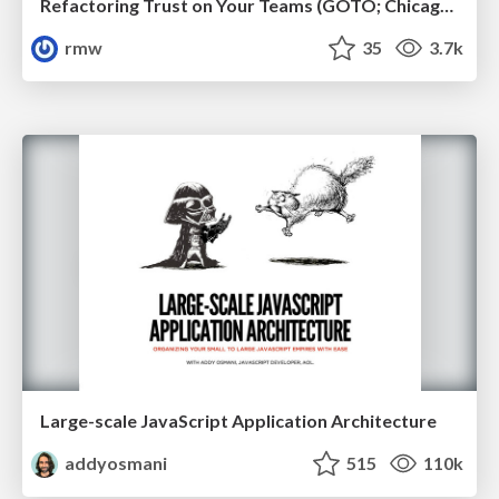
Refactoring Trust on Your Teams (GOTO; Chicago 2020)
rmw
35
3.7k
Large-scale JavaScript Application Architecture
addyosmani
515
110k