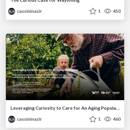
cassininazir
1
450
Leveraging Curiosity to Care for An Aging Population
cassininazir
1
460