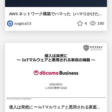
AWS ネットワーク構築でハマった（ハマりかけた） 5選とそこから得た教訓
nagisa53
4
180
侵入は突然に 〜 IoTマルウェアと悪用される家庭の機器 ～ / When Intrusion Strikes: IoT Malware and the Abuse of Home Devices