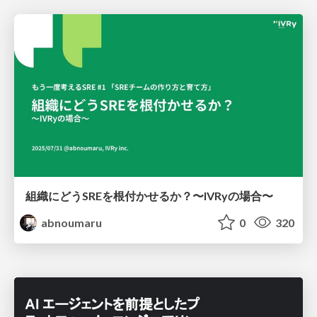
組織にどうSREを根付かせるか？〜IVRyの場合〜
abnoumaru
0
320