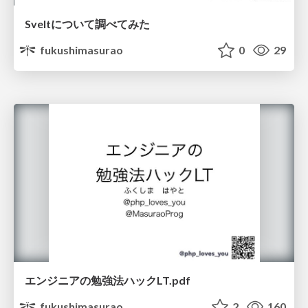
Sveltについて調べてみた
fukushimasurao
0
29
エンジニアの勉強法ハックLT.pdf
fukushimasurao
2
160