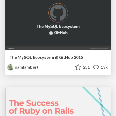
The MySQL Ecosystem @ GitHub 2015
samlambert
251
13k