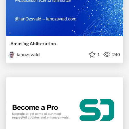
Amusing Abliteration
ianozsvald
1
240