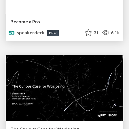
Become a Pro
speakerdeck
31
6.1k
PRO
The Curious Case for Waylosing