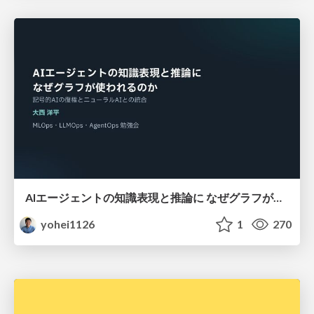
AIエージェントの知識表現と推論に なぜグラフが使われるのか - 記号的AIの復権とニューラルAIとの統合
yohei1126
1
270