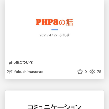
php8について
fukushimasurao
0
78